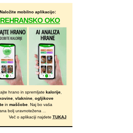
Naložite mobilno aplikacijo:
PREHRANSKO OKO
kajte hrano in spremljate
kalorije
,
kovine
,
vlaknine
,
ogljikove
te
in
maščobe
. Naj bo vaša
ana bolj uravnotežena ...
Več o aplikaciji najdete
TUKAJ