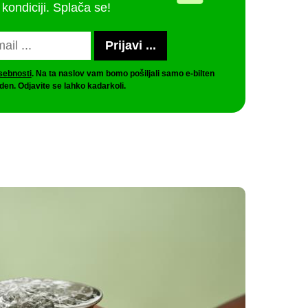
 kondiciji. Splača se!
asebnosti
. Na ta naslov vam bomo pošiljali samo e-bilten
den. Odjavite se lahko kadarkoli.