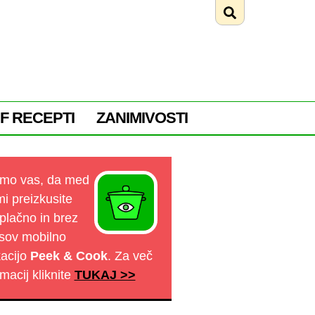
F RECEPTI
ZANIMIVOSTI
mo vas, da med
mi preizkusite
plačno in brez
sov mobilno
kacijo
Peek & Cook
. Za več
rmacij kliknite
TUKAJ >>