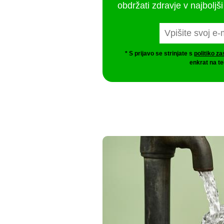
obdržati zdravje v najboljši
* S prijavo se strinjate s
politiko z
enkrat na te