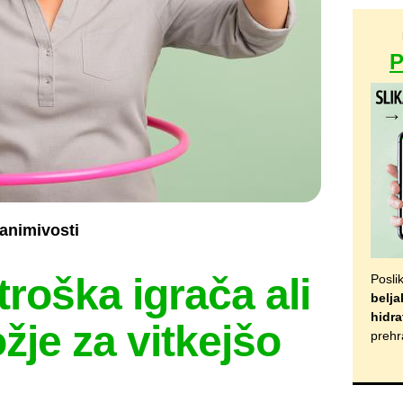
animivosti
roška igrača ali
Posli
belja
hidra
žje za vitkejšo
prehr