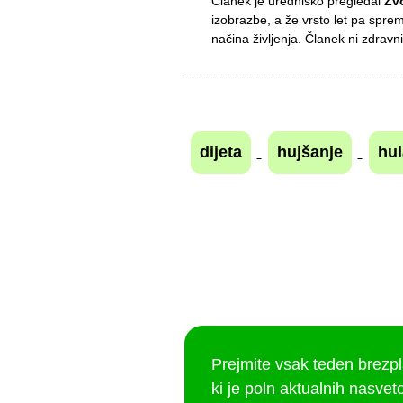
Članek je uredniško pregledal
Zv
izobrazbe, a že vrsto let pa spre
načina življenja. Članek ni zdravni
dijeta
hujšanje
hu
Prejmite vsak teden brezp
ki je poln aktualnih nasveto