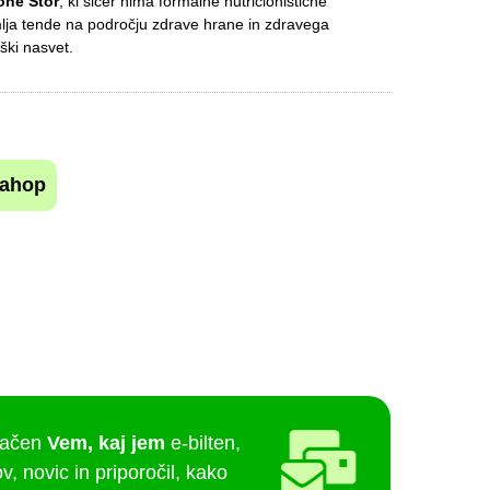
one Štor
, ki sicer nima formalne nutricionistične
mlja tende na področju zdrave hrane in zdravega
ški nasvet.
lahop
lačen
Vem, kaj jem
e-bilten,
v, novic in priporočil, kako