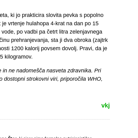
a, ki jo prakticira slovita pevka s popolno
t je vrtenje hulahopa 4-krat na dan po 15
a vode, po vadbi pa četrt litra zelenjavnega
nu prehranjevanja, sta ji dva obroka (zajtrk
osti 1200 kalorij povsem dovolj. Pravi, da je
 5 kilogramov.
e in ne nadomešča nasveta zdravnika. Pri
no dostopni strokovni viri, priporočila WHO,
vkj