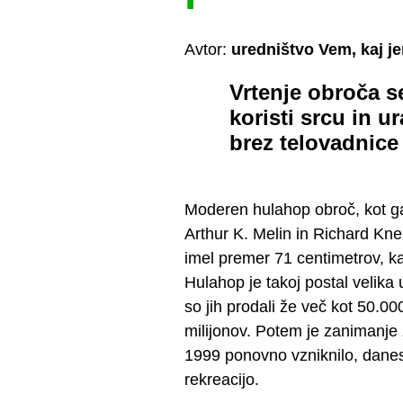
Avtor:
uredništvo Vem, kaj j
Vrtenje obroča se
koristi srcu in u
brez telovadnice 
Moderen hulahop obroč, kot ga
Arthur K. Melin in Richard Kner
imel premer 71 centimetrov, ka
Hulahop je takoj postal velika
so jih prodali že več kot 50.0
milijonov. Potem je zanimanje 
1999 ponovno vzniknilo, danes
rekreacijo.