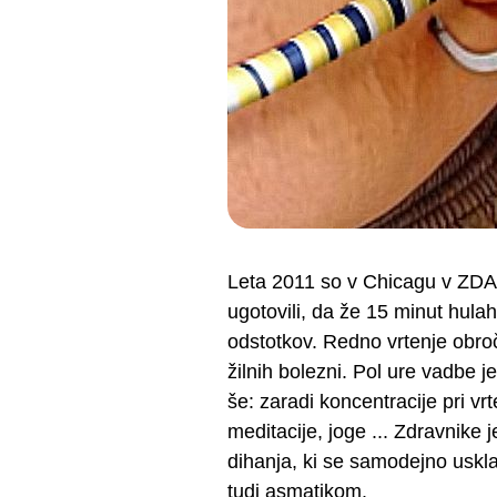
Leta 2011 so v Chicagu v ZDA n
ugotovili, da že 15 minut hula
odstotkov. Redno vrtenje obro
žilnih bolezni. Pol ure vadbe 
še: zaradi koncentracije pri v
meditacije, joge ... Zdravnike 
dihanja, ki se samodejno uskl
tudi asmatikom.