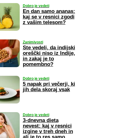
Dobro je vedeti
En dan samo ananas:
kaj se v resnici zgodi
z vašim telesom?
Zanimivosti
Ste vedeli, da indijski
oreščki niso iz Indije,
in zakaj je to
pomembno?
Dobro je vedeti
5 napak pri večerji, ki
jih dela skoraj vsak
Dobro je vedeti
3-dnevna dieta
nevest: kaj v resnici
izgine v treh dneh in
ali je to res samo