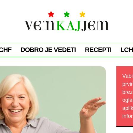
CHF
DOBRO JE VEDETI
RECEPTI
LCH
Vabi
prvi
brez
ogla
apli
info