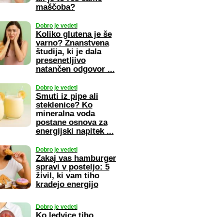
maščoba?
Dobro je vedeti
Koliko glutena je še
varno? Znanstvena
študija, ki je dala
presenetljivo
natančen odgovor ...
Dobro je vedeti
Smuti iz pipe ali
steklenice? Ko
mineralna voda
postane osnova za
energijski napitek ...
Dobro je vedeti
Zakaj vas hamburger
spravi v posteljo: 5
živil, ki vam tiho
kradejo energijo
Dobro je vedeti
Ko ledvice tiho