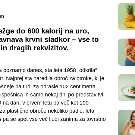
em
žge do 600 kalorij na uro,
ravnava krvni sladkor – vse to
in dragih rekvizitov.
 poznamo danes, sta leta 1958 "odkrila"
r. Najprej sta naredila obroč za otroke, ki je
sneje pa tudi za odrasle 102 centimetra.
 uspešnica in samo nekaj dni po predstavitvi
00 na dan, v prvem letu pa več kot 100
za plastične obroče nekoliko padlo, leta
 pa se spet vse več ljudi zanima za tovrstno