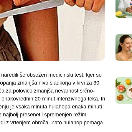
aredili še obsežen medicinski test, kjer so
hopanja zmanjša nivo sladkorja v krvi za 30
ča za polovico zmanjša nevarnost srčno-
je enakovrednih 20 minut intenzivnega teka. In
rtenju je vsaka minuta hulahopa enaka minuti
je najbolj presenetil spremenjen režim
adi z vrtenjem obroča. Zato hulahop pomaga