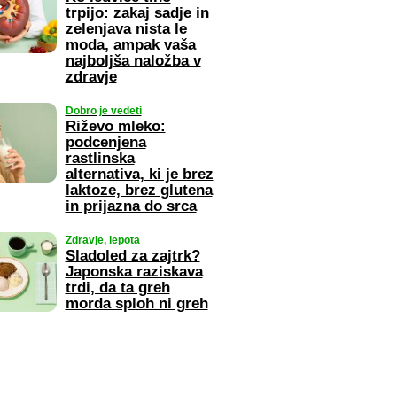
trpijo: zakaj sadje in
zelenjava nista le
moda, ampak vaša
najboljša naložba v
zdravje
Dobro je vedeti
Riževo mleko:
podcenjena
rastlinska
alternativa, ki je brez
laktoze, brez glutena
in prijazna do srca
Zdravje, lepota
Sladoled za zajtrk?
Japonska raziskava
trdi, da ta greh
morda sploh ni greh