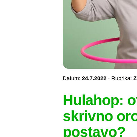
Datum:
24.7.2022
- Rubrika:
Z
Hulahop: ot
skrivno oro
postavo?