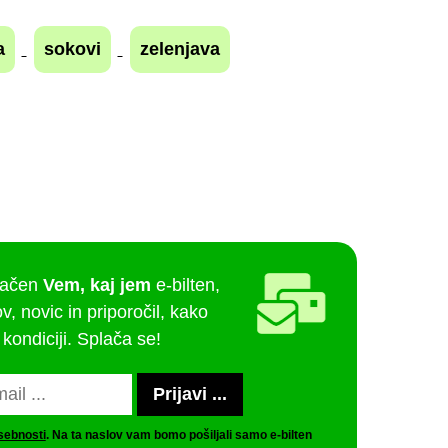
a
sokovi
zelenjava
lačen
Vem, kaj jem
e-bilten,
v, novic in priporočil, kako
 kondiciji. Splača se!
asebnosti
. Na ta naslov vam bomo pošiljali samo e-bilten