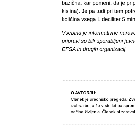
bazična, kar pomeni, da je pri
kislina). Je pa tudi pri tem po
količina vsega 1 deciliter 5 m
Vsebina je informativne narav
pripravi so bili uporabljeni jav
EFSA in drugih organizacij.
O AVTORJU:
Članek je uredniško pregledal
Zv
izobrazbe, a že vrsto let pa spre
načina življenja. Članek ni zdravni