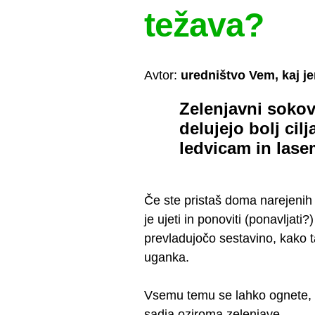
težava?
Avtor:
uredništvo Vem, kaj j
Zelenjavni sokov
delujejo bolj cil
ledvicam in lase
Če ste pristaš doma narejenih
je ujeti in ponoviti (ponavljat
prevladujočo sestavino, kako t
uganka.
Vsemu temu se lahko ognete, č
sadja oziroma zelenjave.