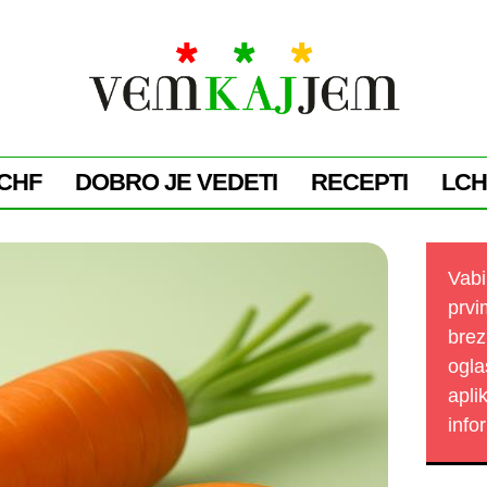
CHF
DOBRO JE VEDETI
RECEPTI
LCH
Vabi
prvi
brez
ogla
apli
info