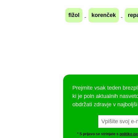
fižol
korenček
rep
Prejmite vsak teden brezp
ki je poln aktualnih nasveto
obdržati zdravje v najboljši
* S prijavo se strinjate s
politiko z