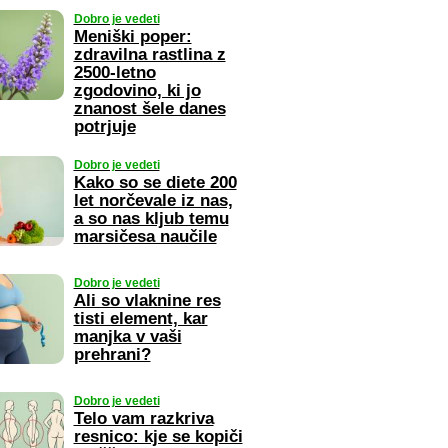
Dobro je vedeti
Meniški poper:
zdravilna rastlina z
2500-letno
zgodovino, ki jo
znanost šele danes
potrjuje
Dobro je vedeti
Kako so se diete 200
let norčevale iz nas,
a so nas kljub temu
marsičesa naučile
Dobro je vedeti
Ali so vlaknine res
tisti element, kar
manjka v vaši
prehrani?
Dobro je vedeti
Telo vam razkriva
resnico: kje se kopiči