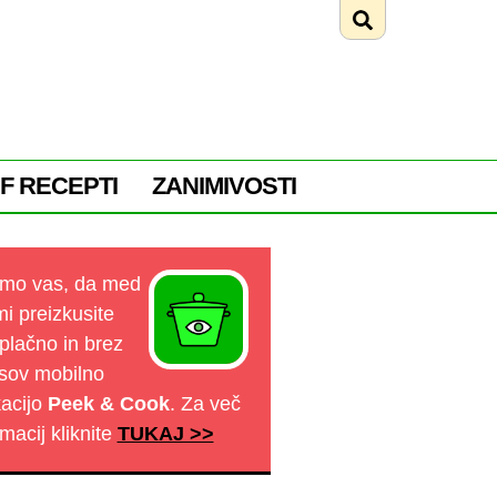
F RECEPTI
ZANIMIVOSTI
mo vas, da med
mi preizkusite
plačno in brez
sov mobilno
kacijo
Peek & Cook
. Za več
rmacij kliknite
TUKAJ >>