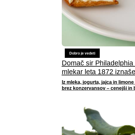
Dobro je vedeti
Domač sir Philadelphia iz
mlekar leta 1872 iznaše
Iz mleka, jogurta, jajca in limone
brez konzervansov – cenejši in 