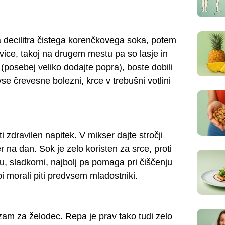
a decilitra čistega korenčkovega soka, potem
vice, takoj na drugem mestu pa so lasje in
 (posebej veliko dodajte popra), boste dobili
se črevesne bolezni, krce v trebušni votlini
i zdravilen napitek. V mikser dajte stročji
er na dan. Sok je zelo koristen za srce, proti
 sladkorni, najbolj pa pomaga pri čiščenju
i morali piti predvsem mladostniki.
zam za želodec. Repa je prav tako tudi zelo