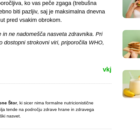
poročljiva, ko vas peče zgaga (trebušna
trebno biti pazljiv, saj je maksimalna dnevna
inut pred vsakim obrokom.
e in ne nadomešča nasveta zdravnika. Pri
no dostopni strokovni viri, priporočila WHO,
vkj
one Štor
, ki sicer nima formalne nutricionistične
mlja tende na področju zdrave hrane in zdravega
ški nasvet.