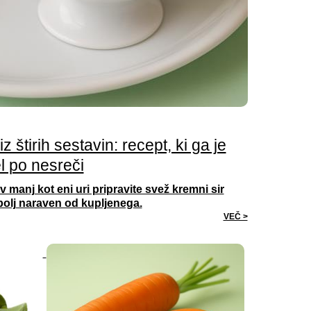
 štirih sestavin: recept, ki ga je
l po nesreči
 v manj kot eni uri pripravite svež kremni sir
bolj naraven od kupljenega.
VEČ >