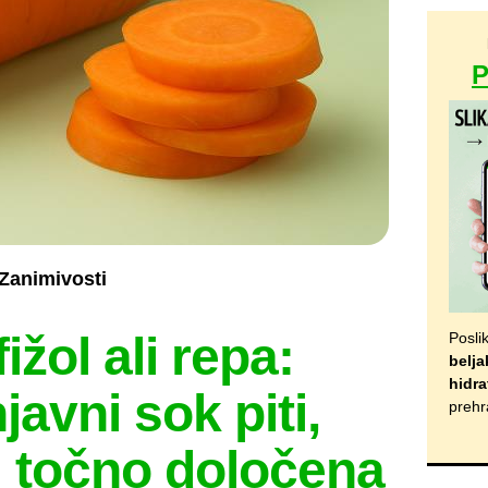
Zanimivosti
ižol ali repa:
Posli
belja
hidra
javni sok piti,
prehr
i točno določena