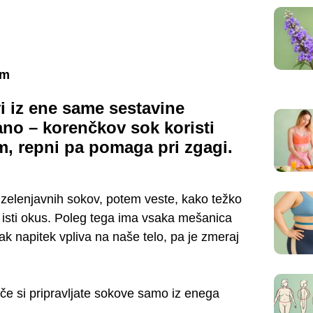
em
i iz ene same sestavine
jano – korenčkov sok koristi
m, repni pa pomaga pri zgagi.
 zelenjavnih sokov, potem veste, kako težko
i?) isti okus. Poleg tega ima vsaka mešanica
ak napitek vpliva na naše telo, pa je zmeraj
e si pripravljate sokove samo iz enega