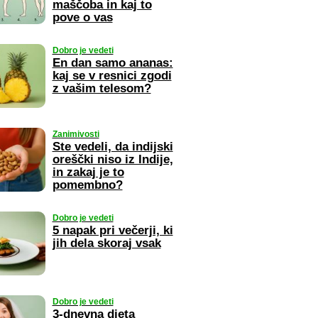
maščoba in kaj to
pove o vas
Dobro je vedeti
En dan samo ananas:
kaj se v resnici zgodi
z vašim telesom?
Zanimivosti
Ste vedeli, da indijski
oreščki niso iz Indije,
in zakaj je to
pomembno?
Dobro je vedeti
5 napak pri večerji, ki
jih dela skoraj vsak
Dobro je vedeti
3-dnevna dieta