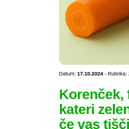
Datum:
17.10.2024
- Rubrika:
Korenček, f
kateri zelen
če vas tišč