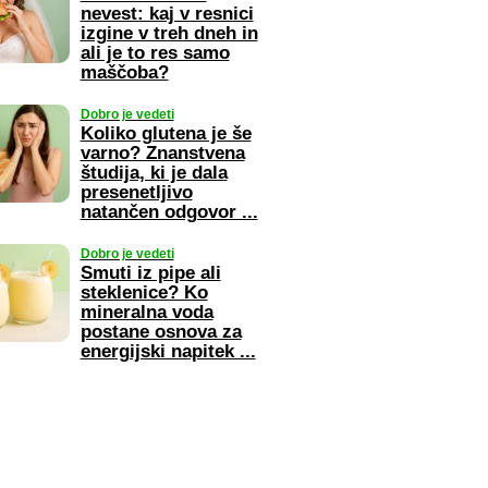
nevest: kaj v resnici
izgine v treh dneh in
ali je to res samo
maščoba?
Dobro je vedeti
Koliko glutena je še
varno? Znanstvena
študija, ki je dala
presenetljivo
natančen odgovor ...
Dobro je vedeti
Smuti iz pipe ali
steklenice? Ko
mineralna voda
postane osnova za
energijski napitek ...