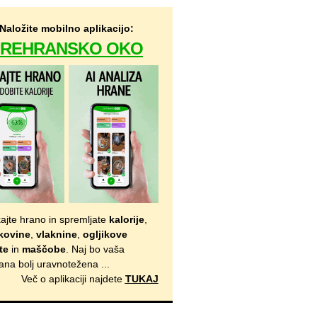
Naložite mobilno aplikacijo:
PREHRANSKO OKO
kajte hrano in spremljate
kalorije
,
kovine
,
vlaknine
,
ogljikove
te
in
maščobe
. Naj bo vaša
ana bolj uravnotežena ...
Več o aplikaciji najdete
TUKAJ