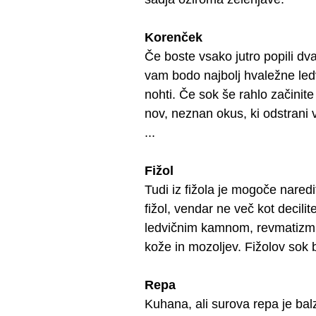
Korenček
Če boste vsako jutro popili dv
vam bodo najbolj hvaležne led
nohti. Če sok še rahlo začinite
nov, neznan okus, ki odstrani v
...
Fižol
Tudi iz fižola je mogoče naredit
fižol, vendar ne več kot decilit
ledvičnim kamnom, revmatizmu,
kože in mozoljev. Fižolov sok b
Repa
Kuhana, ali surova repa je bal