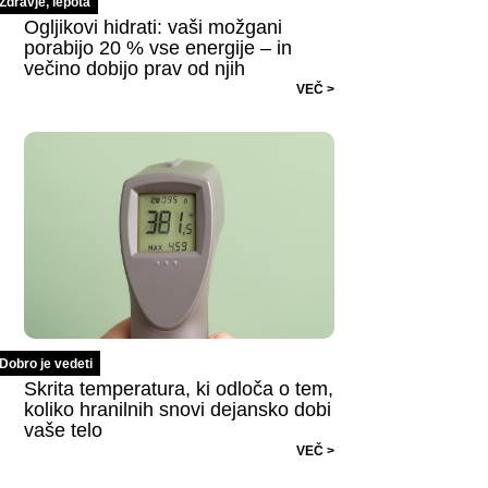
Zdravje, lepota
Ogljikovi hidrati: vaši možgani
porabijo 20 % vse energije – in
večino dobijo prav od njih
VEČ >
Dobro je vedeti
Skrita temperatura, ki odloča o tem,
koliko hranilnih snovi dejansko dobi
vaše telo
VEČ >