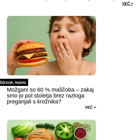
VEČ >
Zdravje, lepota
Možgani so 60 % maščoba – zakaj
smo jo pol stoletja brez razloga
preganjali s krožnika?
VEČ >