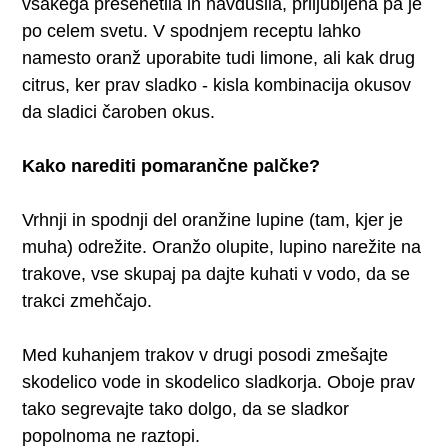
vsakega presenetila in navdušila, priljubljena pa je
po celem svetu. V spodnjem receptu lahko
namesto oranž uporabite tudi limone, ali kak drug
citrus, ker prav sladko - kisla kombinacija okusov
da sladici čaroben okus.
Kako narediti pomarančne palčke?
Vrhnji in spodnji del oranžine lupine (tam, kjer je
muha) odrežite. Oranžo olupite, lupino narežite na
trakove, vse skupaj pa dajte kuhati v vodo, da se
trakci zmehčajo.
Med kuhanjem trakov v drugi posodi zmešajte
skodelico vode in skodelico sladkorja. Oboje prav
tako segrevajte tako dolgo, da se sladkor
popolnoma ne raztopi.