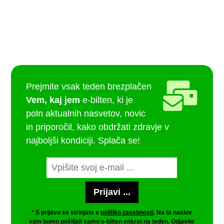
Prejmite vsak teden brezplačen
Vem, kaj jem
e-bilten, ki je
poln aktualnih nasvetov, novic
in priporočil, kako obdržati zdravje v
najboljši kondiciji. Splača se!
* S prijavo se strinjate s
politiko zasebnosti
. Na ta naslov
vam bomo pošiljali samo e-bilten enkrat na teden. Odjavite