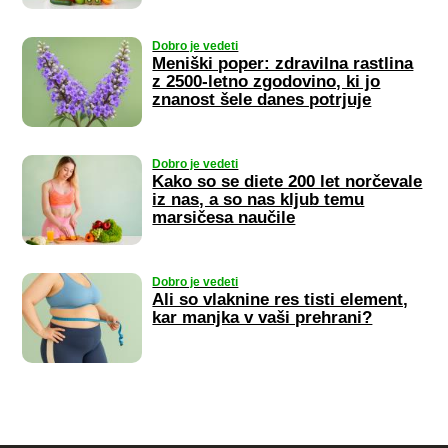
Dobro je vedeti
Meniški poper: zdravilna rastlina
z 2500-letno zgodovino, ki jo
znanost šele danes potrjuje
Dobro je vedeti
Kako so se diete 200 let norčevale
iz nas, a so nas kljub temu
marsičesa naučile
Dobro je vedeti
Ali so vlaknine res tisti element,
kar manjka v vaši prehrani?