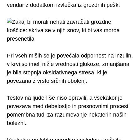
vendar z dodatkom izvlečka iz grozdnih pešk.
Pri vseh miših se je povečala odpornost na inzulin,
v krvi so imeli nižje vrednosti glukoze, zmanjšana
je bila stopnja oksidativnega stresa, ki je
povezana z vrsto srčnih obolenj.
Testov na ljudeh še niso opravili, a vsekakor je
povezava med debelostjo in presnovnimi procesi
pomembna tudi za razumevanje nekaterih naših
bolezni.
Vsekakor pa lahko naredite naslednje: začnite