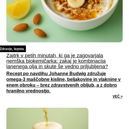
Zdravje, lepota
Zajtrk v petih minutah, ki ga je zagovarjala
nemška biokemičarka: zakaj je kombinacija
lanenega olja in skute še vedno priljubljena?
Recept po navdihu Johanne Budwig združuje
omega-3 maščobne kisline, beljakovine in vlaknine v
enem obroku – brez zdravstvenih obljub, a z dobro
hranilno vrednostjo.
VEČ >