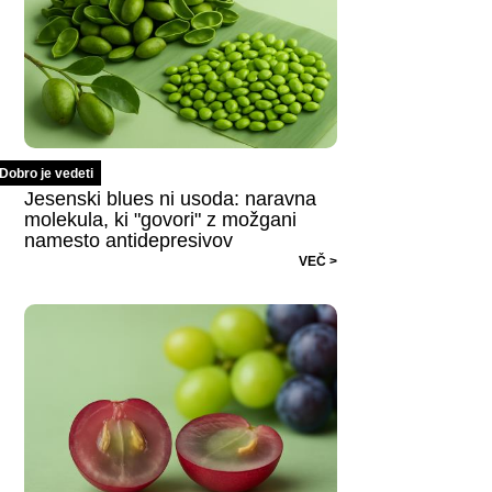
Dobro je vedeti
Jesenski blues ni usoda: naravna
molekula, ki "govori" z možgani
namesto antidepresivov
VEČ >