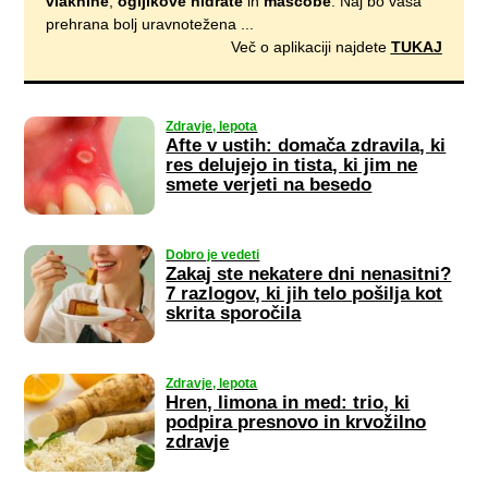
vlaknine
,
ogljikove hidrate
in
maščobe
. Naj bo vaša
prehrana bolj uravnotežena ...
Več o aplikaciji najdete
TUKAJ
Zdravje, lepota
Afte v ustih: domača zdravila, ki
res delujejo in tista, ki jim ne
smete verjeti na besedo
Dobro je vedeti
Zakaj ste nekatere dni nenasitni?
7 razlogov, ki jih telo pošilja kot
skrita sporočila
Zdravje, lepota
Hren, limona in med: trio, ki
podpira presnovo in krvožilno
zdravje