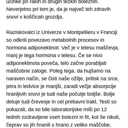
učinke pri rakih in drugih težkih boleznih.
Neverjetno pri tem je, da je največ teh zdravih
snovi v koščicah grozdja.
Raziskovalci iz Univerze v Montpellieru v Franciji
so odkrili povezavo metabolnih procesov in
hormona adiponektinot. Več je v telesu maščevja,
manj je tega hormona v telesu. Če se nivo
adiponektinota poveča, telo začne porabljati
maščobne zaloge. Poleg tega, da hujšamo na
naraven način, se čisti naše ožilje, pritisk na srce,
jetra in ledvice je manjši, zaradi večje absorpcije
hranljivih snovi je tudi naše počutje boljše. Bolje
deluje tudi črevesje in cel prebavni trakt. Testi so
pokazali, da so bile laboratorijske miši po 12
tednih ozdravljene vseh bolezni in fit, kot še nikoli,
čeprav so jih hranili s hrano z veliko maščobe,