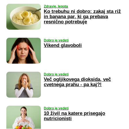
Zdravje, lepota
Ko trebuhu ni dobro: zakaj sta riž
in banana par, ki ga prebava
resnično potrebuje
Dobro je vedeti
Vikend glavoboli
Dobro je vedeti
Več ogljikovega dioksida, več
cvetnega prahu - pa kaj?!
Dobro je vedeti
10 živil na katere prisegajo
nutricionisti