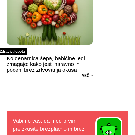
Zdravje, lepota
Ko denarnica šepa, babičine jedi
zmagajo: kako jesti naravno in
poceni brez žrtvovanja okusa
VEČ >
Vabimo vas, da med prvimi
preizkusite brezplačno in brez