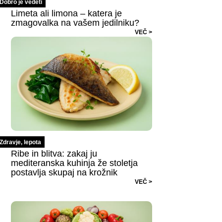
Dobro je vedeti
Limeta ali limona – katera je
zmagovalka na vašem jedilniku?
VEČ >
Zdravje, lepota
Ribe in blitva: zakaj ju
mediteranska kuhinja že stoletja
postavlja skupaj na krožnik
VEČ >