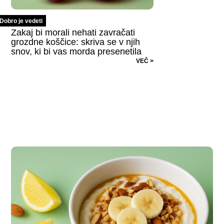
Dobro je vedeti
Zakaj bi morali nehati zavračati
grozdne koščice: skriva se v njih
snov, ki bi vas morda presenetila
VEČ >