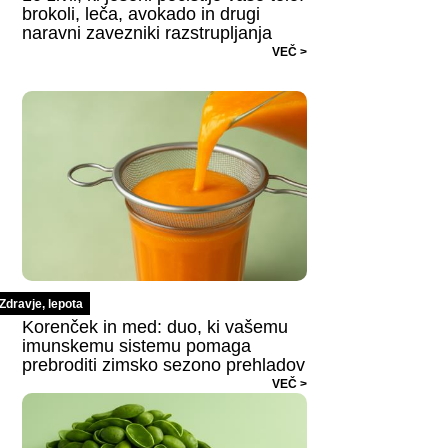
brokoli, leča, avokado in drugi
naravni zavezniki razstrupljanja
VEČ >
Zdravje, lepota
Korenček in med: duo, ki vašemu
imunskemu sistemu pomaga
prebroditi zimsko sezono prehladov
VEČ >