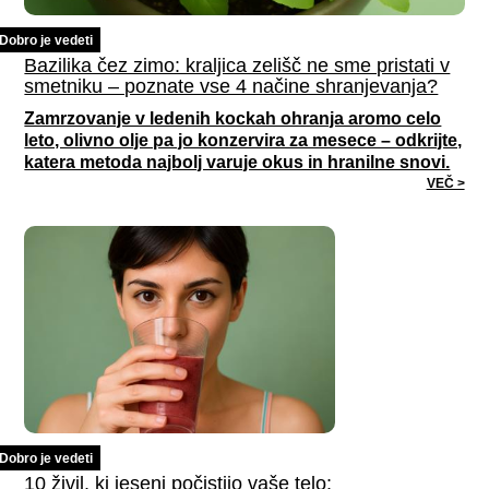
Dobro je vedeti
Bazilika čez zimo: kraljica zelišč ne sme pristati v
smetniku – poznate vse 4 načine shranjevanja?
Zamrzovanje v ledenih kockah ohranja aromo celo
leto, olivno olje pa jo konzervira za mesece – odkrijte,
katera metoda najbolj varuje okus in hranilne snovi.
VEČ >
Dobro je vedeti
10 živil, ki jeseni počistijo vaše telo: