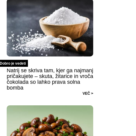
Dobro je vedeti
Natrij se skriva tam, kjer ga najmanj
pričakujete – skuta, žitarice in vroča
čokolada so lahko prava solna
bomba
VEČ >