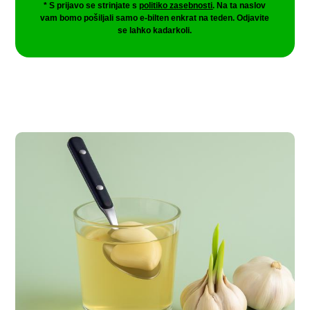
* S prijavo se strinjate s
politiko zasebnosti
. Na ta naslov
vam bomo pošiljali samo e-bilten enkrat na teden. Odjavite
se lahko kadarkoli.