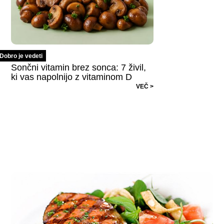
Dobro je vedeti
Sončni vitamin brez sonca: 7 živil,
ki vas napolnijo z vitaminom D
VEČ >