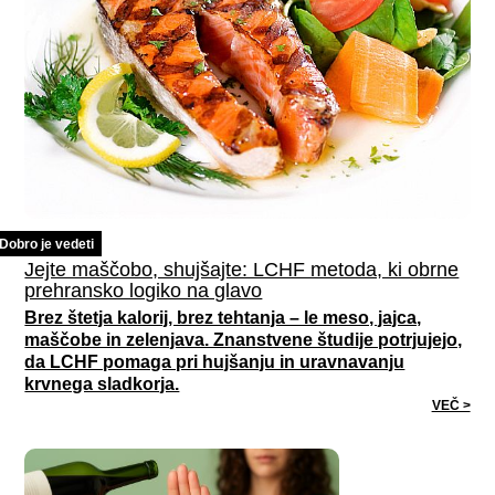
Dobro je vedeti
Jejte maščobo, shujšajte: LCHF metoda, ki obrne
prehransko logiko na glavo
Brez štetja kalorij, brez tehtanja – le meso, jajca,
maščobe in zelenjava. Znanstvene študije potrjujejo,
da LCHF pomaga pri hujšanju in uravnavanju
krvnega sladkorja.
VEČ >