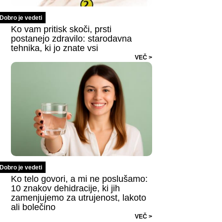
Dobro je vedeti
Ko vam pritisk skoči, prsti
postanejo zdravilo: starodavna
tehnika, ki jo znate vsi
VEČ >
Dobro je vedeti
Ko telo govori, a mi ne poslušamo:
10 znakov dehidracije, ki jih
zamenjujemo za utrujenost, lakoto
ali bolečino
VEČ >