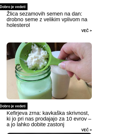
Dobro je vedeti
Žlica sezamovih semen na dan:
drobno seme z velikim vplivom na
holesterol
VEČ >
Dobro je vedeti
Kefirjeva zrna: kavkaška skrivnost,
ki jo pri nas prodajajo za 10 evrov –
a jo lahko dobite zastonj
VEČ >