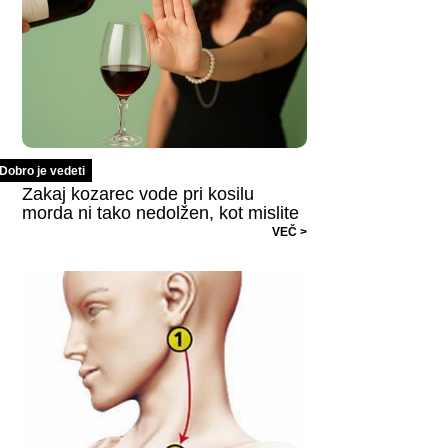
Dobro je vedeti
Zakaj kozarec vode pri kosilu
morda ni tako nedolžen, kot mislite
VEČ >