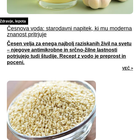
Zdravje, lepota
Česnova voda: starodavni napitek, ki mu moderna
znanost pritrjuje
Česen velja za enega najbolj raziskanih živil na svetu
– njegove antimikrobne in srčno-žilne lastnosti
potrjujejo tudi študije. Recept z vodo je preprost in
poceni.
VEČ >