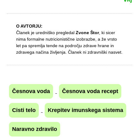
O AVTORJU:
Članek je uredniško pregledal
Zvone Štor
, ki sicer
nima formalne nutricionistične izobrazbe, a že vrsto
let pa spremlja tende na področju zdrave hrane in
zdravega načina življenja. Članek ni zdravniški nasvet.
Česnova voda
Česnova voda recept
Cisti telo
Krepitev imunskega sistema
Naravno zdravilo