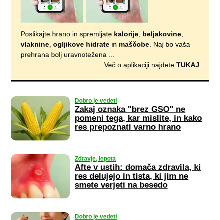
Poslikajte hrano in spremljate
kalorije
,
beljakovine
,
vlaknine
,
ogljikove hidrate
in
maščobe
. Naj bo vaša
prehrana bolj uravnotežena ...
Več o aplikaciji najdete
TUKAJ
Dobro je vedeti
Zakaj oznaka "brez GSO" ne
pomeni tega, kar mislite, in kako
res prepoznati varno hrano
Zdravje, lepota
Afte v ustih: domača zdravila, ki
res delujejo in tista, ki jim ne
smete verjeti na besedo
Dobro je vedeti