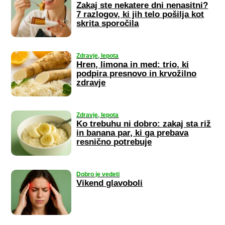
Zakaj ste nekatere dni nenasitni?
7 razlogov, ki jih telo pošilja kot
skrita sporočila
Zdravje, lepota
Hren, limona in med: trio, ki
podpira presnovo in krvožilno
zdravje
Zdravje, lepota
Ko trebuhu ni dobro: zakaj sta riž
in banana par, ki ga prebava
resnično potrebuje
Dobro je vedeti
Vikend glavoboli