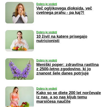
Dobro je vedeti
Več ogljikovega dioksida, več
cvetnega prahu - pa kaj?!
Dobro je vedeti
10 živil na katere prisegajo
nutricionisti
Dobro je vedeti
Meniški poper: zdravilna rastlina
z 2500-letno zgodovino, ki jo
znanost šele danes potrjuje
Dobro je vedeti
Kako so se diete 200 let norčevale
iz nas, a so nas kljub temu
marsičesa naučile