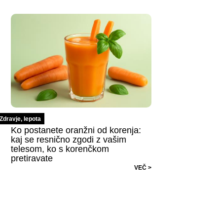
Zdravje, lepota
Ko postanete oranžni od korenja:
kaj se resnično zgodi z vašim
telesom, ko s korenčkom
pretiravate
VEČ >