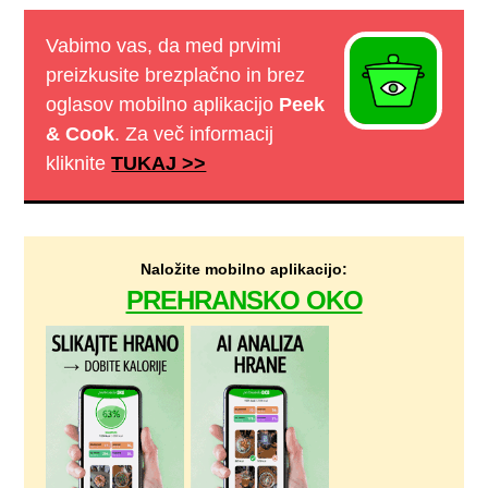
Vabimo vas, da med prvimi
preizkusite brezplačno in brez
oglasov mobilno aplikacijo
Peek
& Cook
. Za več informacij
kliknite
TUKAJ >>
Naložite mobilno aplikacijo:
PREHRANSKO OKO