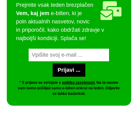
Prejmite vsak teden brezplačen
Vem, kaj jem
e-bilten, ki je
poln aktualnih nasvetov, novic
in priporočil, kako obdržati zdravje v
najboljši kondiciji. Splača se!
* S prijavo se strinjate s
politiko zasebnosti
. Na ta naslov
vam bomo pošiljali samo e-bilten enkrat na teden. Odjavite
se lahko kadarkoli.