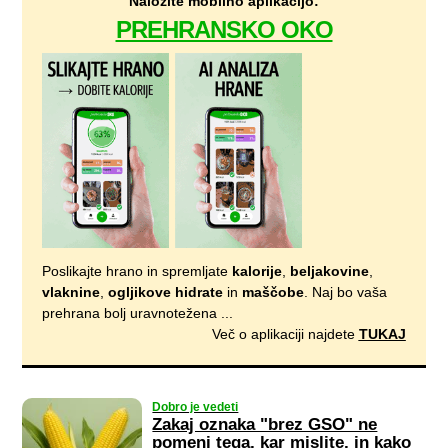
Naložite mobilno aplikacijo:
PREHRANSKO OKO
Poslikajte hrano in spremljate
kalorije
,
beljakovine
,
vlaknine
,
ogljikove hidrate
in
maščobe
. Naj bo vaša
prehrana bolj uravnotežena ...
Več o aplikaciji najdete
TUKAJ
Dobro je vedeti
Zakaj oznaka "brez GSO" ne
pomeni tega, kar mislite, in kako