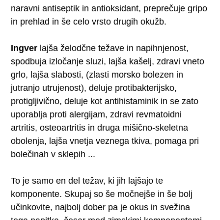
naravni antiseptik in antioksidant, preprečuje gripo
in prehlad in še celo vrsto drugih okužb.
Ingver
lajša želodčne težave in napihnjenost,
spodbuja izločanje sluzi, lajša kašelj, zdravi vneto
grlo, lajša slabosti, (zlasti morsko bolezen in
jutranjo utrujenost), deluje protibakterijsko,
protigljivično, deluje kot antihistaminik in se zato
uporablja proti alergijam, zdravi revmatoidni
artritis, osteoartritis in druga mišično-skeletna
obolenja, lajša vnetja veznega tkiva, pomaga pri
bolečinah v sklepih ...
To je samo en del težav, ki jih lajšajo te
komponente. Skupaj so še močnejše in še bolj
učinkovite, najbolj dober pa je okus in svežina