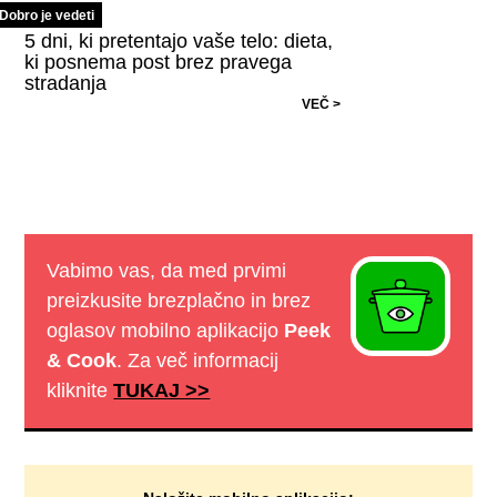
Dobro je vedeti
5 dni, ki pretentajo vaše telo: dieta,
ki posnema post brez pravega
stradanja
VEČ >
Vabimo vas, da med prvimi
preizkusite brezplačno in brez
oglasov mobilno aplikacijo
Peek
& Cook
. Za več informacij
kliknite
TUKAJ >>