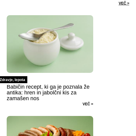
VEČ >
Zdravje, lepota
Babičin recept, ki ga je poznala že
antika: hren in jabolčni kis za
zamašen nos
VEČ >