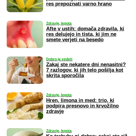
res prepoznati varno hrano
Zdravje, lepota
Afte v ustih: domača zdravila, ki
res delujejo in tista, ki jim ne
smete verjeti na besedo
Dobro je vedeti
Zakaj ste nekatere dni nenasitni?
7 razlogov, ki jih telo pošilja kot
skrita sporočila
Zdravje, lepota
Hren, limona in med: trio, ki
podpira presnovo in krvožilno
zdravje
Zdravje, lepota