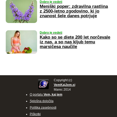
Dobro je vedeti
Meniški poper: zdravilna rastlina
z 2500-letno zgodovino, ki jo
znanost šele danes potrjuje
Dobro je vedeti
Kako so se diete 200 let norčevale
iz nas, a so nas kljub temu
marsičesa naučile
Copyright (c)
VemKajJem.si
Marec 2014
O portalu
Vem, kaj jem
Splošna določila
Politika zasebnosti
Piškotki