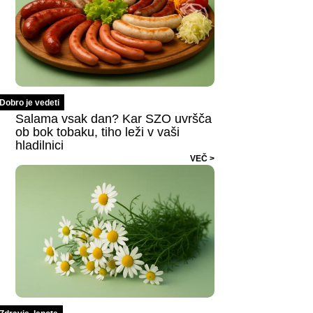
Dobro je vedeti
Salama vsak dan? Kar SZO uvršča
ob bok tobaku, tiho leži v vaši
hladilnici
VEČ >