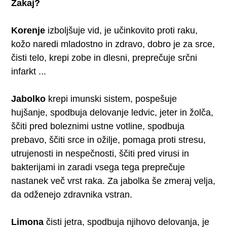
Zakaj?
Korenje
izboljšuje vid, je učinkovito proti raku,
kožo naredi mladostno in zdravo, dobro je za srce,
čisti telo, krepi zobe in dlesni, preprečuje srčni
infarkt ...
Jabolko
krepi imunski sistem, pospešuje
hujšanje, spodbuja delovanje ledvic, jeter in žolča,
ščiti pred boleznimi ustne votline, spodbuja
prebavo, ščiti srce in ožilje, pomaga proti stresu,
utrujenosti in nespečnosti, ščiti pred virusi in
bakterijami in zaradi vsega tega preprečuje
nastanek več vrst raka. Za jabolka še zmeraj velja,
da odženejo zdravnika vstran.
Limona
čisti jetra, spodbuja njihovo delovanja, je