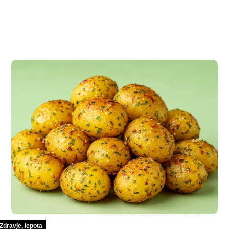
Zdravje, lepota