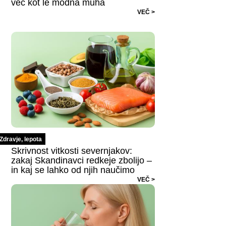
več kot le modna muha
VEČ >
Zdravje, lepota
Skrivnost vitkosti severnjakov:
zakaj Skandinavci redkeje zbolijo –
in kaj se lahko od njih naučimo
VEČ >