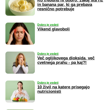
Ko trebuhu ni dobro: zakaj sta riž
in banana par, ki ga prebava
resnično potrebuje
Dobro je vedeti
Vikend glavoboli
Dobro je vedeti
Več ogljikovega dioksida, več
cvetnega prahu - pa kaj?!
Dobro je vedeti
10 živil na katere prisegajo
nutricionisti