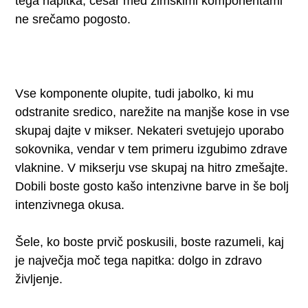
tega napitka, česar med zimskimi komponentami
ne srečamo pogosto.
Vse komponente olupite, tudi jabolko, ki mu
odstranite sredico, narežite na manjše kose in vse
skupaj dajte v mikser. Nekateri svetujejo uporabo
sokovnika, vendar v tem primeru izgubimo zdrave
vlaknine. V mikserju vse skupaj na hitro zmešajte.
Dobili boste gosto kašo intenzivne barve in še bolj
intenzivnega okusa.
Šele, ko boste prvič poskusili, boste razumeli, kaj
je največja moč tega napitka: dolgo in zdravo
življenje.