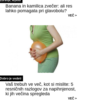
Zdravje, lepota
Banana in kamilica zvečer: ali res
lahko pomagata pri glavobolu?
VEČ >
Dobro je vedeti
Vaš trebuh ve več, kot si mislite: 5
resničnih razlogov za napihnjenost,
ki jih večina spregleda
VEČ >