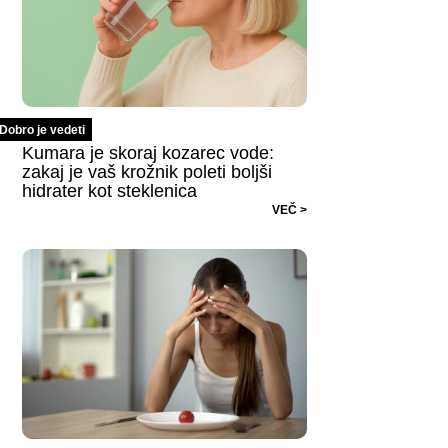
Dobro je vedeti
Kumara je skoraj kozarec vode:
zakaj je vaš krožnik poleti boljši
hidrater kot steklenica
VEČ >