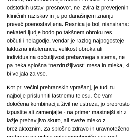
odstotkih ustavi presnovo", ne izvira iz preverjenih
kliničnih raziskav in je po današnjem znanju
preveč poenostavljena. Resnica je bolj niansirana:
nekateri ljudje bodo po takšnem obroku res
občutili nelagodje, vendar je razlog najpogosteje
laktozna intoleranca, velikost obroka ali
individualna občutljivost prebavnega sistema, ne
pa neka splošna "nezdružljivost" mesa in mleka, ki
bi veljala za vse.
Kot pri večini prehranskih vprašanj, je tudi tu
najbolje prisluhniti lastnemu telesu. Če vam
določena kombinacija živil ne ustreza, jo preprosto
izpustite ali zamenjajte - na primer mastnejši sir z
lažje prebavljivo skuto, ali sveže mleko z
brezlaktoznim. Za splošno zdravo in uravnoteženo
prehrano pa ostaja najpomembnejša pestrost,