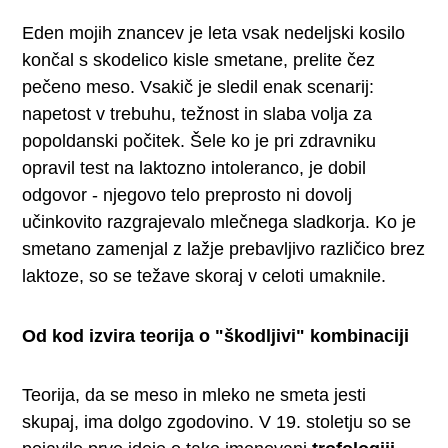
Eden mojih znancev je leta vsak nedeljski kosilo
končal s skodelico kisle smetane, prelite čez
pečeno meso. Vsakič je sledil enak scenarij:
napetost v trebuhu, težnost in slaba volja za
popoldanski počitek. Šele ko je pri zdravniku
opravil test na laktozno intoleranco, je dobil
odgovor - njegovo telo preprosto ni dovolj
učinkovito razgrajevalo mlečnega sladkorja. Ko je
smetano zamenjal z lažje prebavljivo različico brez
laktoze, so se težave skoraj v celoti umaknile.
Od kod izvira teorija o "škodljivi" kombinaciji
Teorija, da se meso in mleko ne smeta jesti
skupaj, ima dolgo zgodovino. V 19. stoletju so se