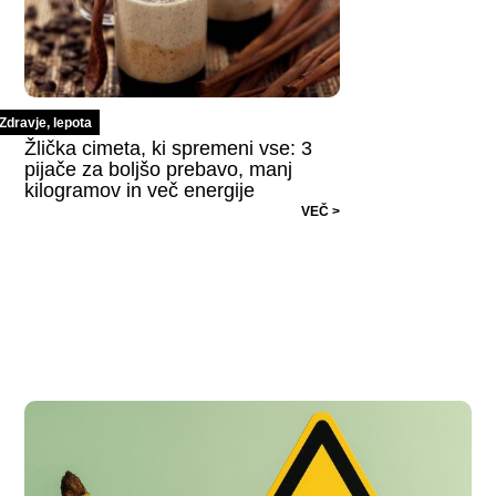
Zdravje, lepota
Žlička cimeta, ki spremeni vse: 3
pijače za boljšo prebavo, manj
kilogramov in več energije
VEČ >