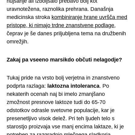
hujšanje ali izboljšalo prebavo bolj kot
uravnotežena, raznolika prehrana. Današnja
medicinska stroka
kombiniranje hrane uvršča med
pristope, ki nimajo trdne znanstvene podlage
,
čeprav je še danes priljubljena tema na družbenih
omrežjih.
Zakaj pa vseeno marsikdo občuti nelagodje?
Tukaj pride na vrsto bolj verjetna in znanstveno
podprta razlaga:
laktozna intoleranca
. Po
nekaterih ocenah naj bi imelo zmanjšano
zmožnost presnove laktoze tudi do 65-70
odstotkov odrasle svetovne populacije, kar je
presenetljivo visok delež. Pri teh ljudeh telo s
starostjo proizvaja vse manj encima laktaze, ki je
potreben za razgradnjo mlečnega sladkorja.