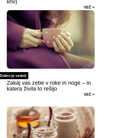
kriv)
VEČ >
Dobro je vedeti
Zakaj vas zebe v roke in noge – in
katera živila to rešijo
VEČ >