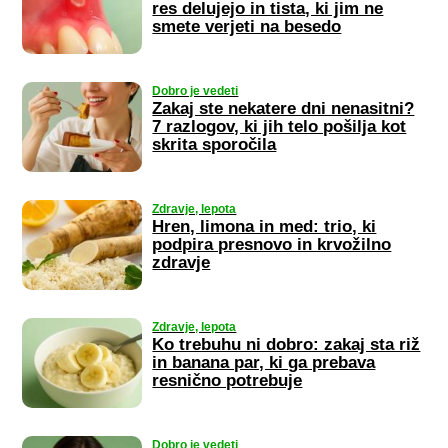
res delujejo in tista, ki jim ne
smete verjeti na besedo
Dobro je vedeti
Zakaj ste nekatere dni nenasitni?
7 razlogov, ki jih telo pošilja kot
skrita sporočila
Zdravje, lepota
Hren, limona in med: trio, ki
podpira presnovo in krvožilno
zdravje
Zdravje, lepota
Ko trebuhu ni dobro: zakaj sta riž
in banana par, ki ga prebava
resnično potrebuje
Dobro je vedeti