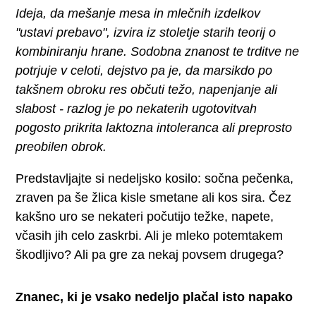
Ideja, da mešanje mesa in mlečnih izdelkov
"ustavi prebavo", izvira iz stoletje starih teorij o
kombiniranju hrane. Sodobna znanost te trditve ne
potrjuje v celoti, dejstvo pa je, da marsikdo po
takšnem obroku res občuti težo, napenjanje ali
slabost - razlog je po nekaterih ugotovitvah
pogosto prikrita laktozna intoleranca ali preprosto
preobilen obrok.
Predstavljajte si nedeljsko kosilo: sočna pečenka,
zraven pa še žlica kisle smetane ali kos sira. Čez
kakšno uro se nekateri počutijo težke, napete,
včasih jih celo zaskrbi. Ali je mleko potemtakem
škodljivo? Ali pa gre za nekaj povsem drugega?
Znanec, ki je vsako nedeljo plačal isto napako