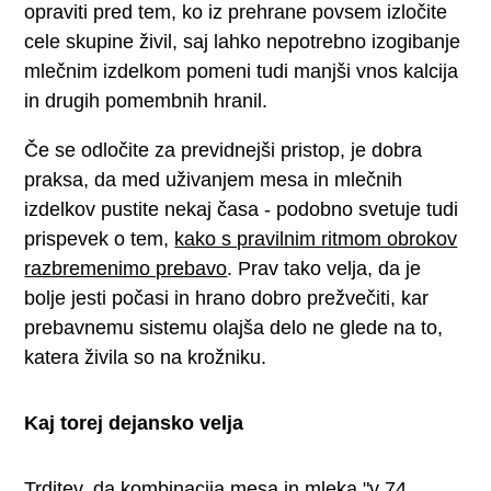
opraviti pred tem, ko iz prehrane povsem izločite
cele skupine živil, saj lahko nepotrebno izogibanje
mlečnim izdelkom pomeni tudi manjši vnos kalcija
in drugih pomembnih hranil.
Če se odločite za previdnejši pristop, je dobra
praksa, da med uživanjem mesa in mlečnih
izdelkov pustite nekaj časa - podobno svetuje tudi
prispevek o tem,
kako s pravilnim ritmom obrokov
razbremenimo prebavo
. Prav tako velja, da je
bolje jesti počasi in hrano dobro prežvečiti, kar
prebavnemu sistemu olajša delo ne glede na to,
katera živila so na krožniku.
Kaj torej dejansko velja
Trditev, da kombinacija mesa in mleka "v 74