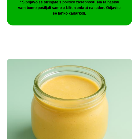
* S prijavo se strinjate s
politiko zasebnosti
. Na ta naslov
vam bomo pošiljali samo e-bilten enkrat na teden. Odjavite
se lahko kadarkoli.