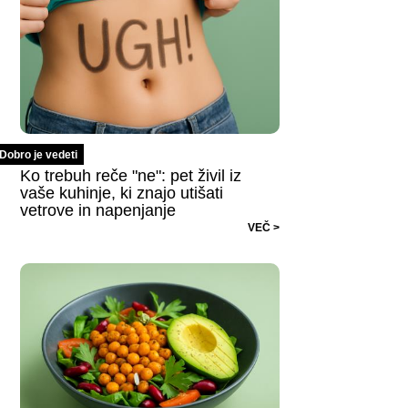
Dobro je vedeti
Ko trebuh reče "ne": pet živil iz
vaše kuhinje, ki znajo utišati
vetrove in napenjanje
VEČ >