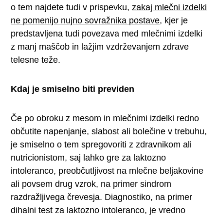
o tem najdete tudi v prispevku,
zakaj mlečni izdelki
ne pomenijo nujno sovražnika postave
, kjer je
predstavljena tudi povezava med mlečnimi izdelki
z manj maščob in lažjim vzdrževanjem zdrave
telesne teže.
Kdaj je smiselno biti previden
Če po obroku z mesom in mlečnimi izdelki redno
občutite napenjanje, slabost ali bolečine v trebuhu,
je smiselno o tem spregovoriti z zdravnikom ali
nutricionistom, saj lahko gre za laktozno
intoleranco, preobčutljivost na mlečne beljakovine
ali povsem drug vzrok, na primer sindrom
razdražljivega črevesja. Diagnostiko, na primer
dihalni test za laktozno intoleranco, je vredno