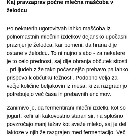
Kaj pravzaprav počne mlečna maščoba v
želodcu
Po nekaterih ugotovitvah lahko maščoba iz
polnomastnih mlečnih izdelkov dejansko upočasni
praznjenje želodca, kar pomeni, da hrana dlje
ostane v želodcu. To ni nujno slabo - za nekatere
je to celo prednost, saj dlje ohranja občutek sitosti
- pri ljudeh z že tako počasnejšo prebavo pa lahko
prispeva k občutku težnosti. Podobno velja za
večje količine beljakovin iz mesa, ki za razgradnjo
potrebujejo več časa in prebavnih encimov.
Zanimivo je, da fermentirani mlečni izdelki, kot so
jogurt, kefir ali kakovostno staran sir, na splošno
povzročajo manj težav kot sveže mleko, saj je del
laktoze v njih že razgrajen med fermentacijo. Več