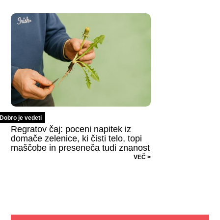
Dobro je vedeti
Regratov čaj: poceni napitek iz
domače zelenice, ki čisti telo, topi
maščobe in preseneča tudi znanost
VEČ >