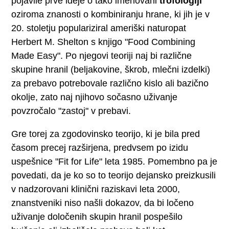
pojavile prve ideje o tako imenovani
trofologiji
oziroma znanosti o kombiniranju hrane, ki jih je v
20. stoletju populariziral ameriški naturopat
Herbert M. Shelton s knjigo "Food Combining
Made Easy". Po njegovi teoriji naj bi različne
skupine hranil (beljakovine, škrob, mlečni izdelki)
za prebavo potrebovale različno kislo ali bazično
okolje, zato naj njihovo sočasno uživanje
povzročalo "zastoj" v prebavi.
Gre torej za zgodovinsko teorijo, ki je bila pred
časom precej razširjena, predvsem po izidu
uspešnice "Fit for Life" leta 1985. Pomembno pa je
povedati, da je ko so to teorijo dejansko preizkusili
v nadzorovani klinični raziskavi leta 2000,
znanstveniki niso našli dokazov, da bi ločeno
uživanje določenih skupin hranil pospešilo