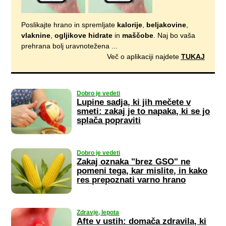
Poslikajte hrano in spremljate
kalorije
,
beljakovine
,
vlaknine
,
ogljikove hidrate
in
maščobe
. Naj bo vaša
prehrana bolj uravnotežena ...
Več o aplikaciji najdete
TUKAJ
Dobro je vedeti
Lupine sadja, ki jih mečete v
smeti: zakaj je to napaka, ki se jo
splača popraviti
Dobro je vedeti
Zakaj oznaka "brez GSO" ne
pomeni tega, kar mislite, in kako
res prepoznati varno hrano
Zdravje, lepota
Afte v ustih: domača zdravila, ki