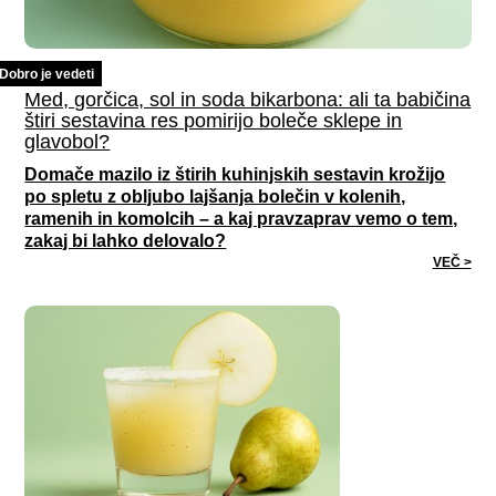
Dobro je vedeti
Med, gorčica, sol in soda bikarbona: ali ta babičina
štiri sestavina res pomirijo boleče sklepe in
glavobol?
Domače mazilo iz štirih kuhinjskih sestavin krožijo
po spletu z obljubo lajšanja bolečin v kolenih,
ramenih in komolcih – a kaj pravzaprav vemo o tem,
zakaj bi lahko delovalo?
VEČ >