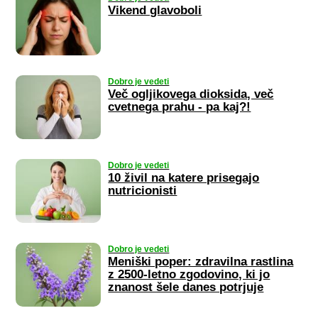
Vikend glavoboli
Dobro je vedeti
Več ogljikovega dioksida, več
cvetnega prahu - pa kaj?!
Dobro je vedeti
10 živil na katere prisegajo
nutricionisti
Dobro je vedeti
Meniški poper: zdravilna rastlina
z 2500-letno zgodovino, ki jo
znanost šele danes potrjuje