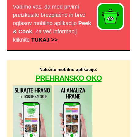
Vabimo vas, da med prvimi
preizkusite brezplačno in brez
oglasov mobilno aplikacijo
Peek
& Cook
. Za več informacij
kliknite
TUKAJ >>
Naložite mobilno aplikacijo:
PREHRANSKO OKO