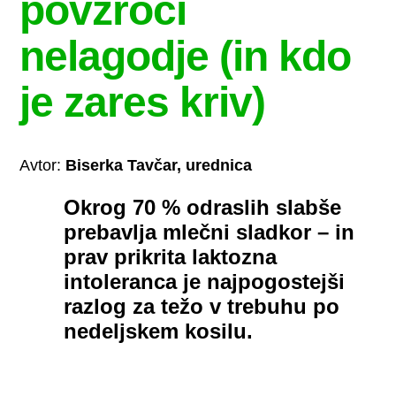
povzroči
nelagodje (in kdo
je zares kriv)
Avtor:
Biserka Tavčar, urednica
Okrog 70 % odraslih slabše
prebavlja mlečni sladkor – in
prav prikrita laktozna
intoleranca je najpogostejši
razlog za težo v trebuhu po
nedeljskem kosilu.