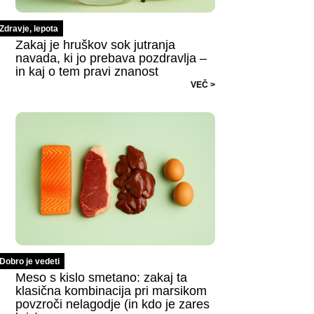
Zdravje, lepota
Zakaj je hruškov sok jutranja
navada, ki jo prebava pozdravlja –
in kaj o tem pravi znanost
VEČ >
Dobro je vedeti
Meso s kislo smetano: zakaj ta
klasična kombinacija pri marsikom
povzroči nelagodje (in kdo je zares