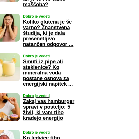
maščoba?
Dobro je vedeti
Koliko glutena je še
varno? Znanstvena
študija, ki je dala
presenetljivo
natančen odgovor ...
Dobro je vedeti
Smuti iz pipe ali
steklenice? Ko
mineralna voda
postane osnova za
energijski napitek ...
Dobro je vedeti
Zakaj vas hamburger
spravi v posteljo: 5
živil, ki vam tiho
kradejo energijo
Dobro je vedeti
Ko ledvice tiho