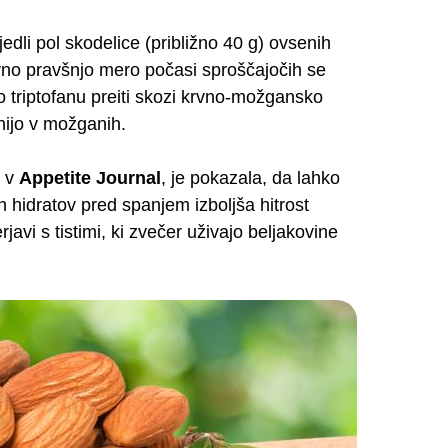
dli pol skodelice (približno 40 g) ovsenih
avno pravšnjo mero počasi sproščajočih se
jo triptofanu preiti skozi krvno-možgansko
nijo v možganih.
a v
Appetite Journal
, je pokazala, da lahko
h hidratov pred spanjem izboljša hitrost
avi s tistimi, ki zvečer uživajo beljakovine