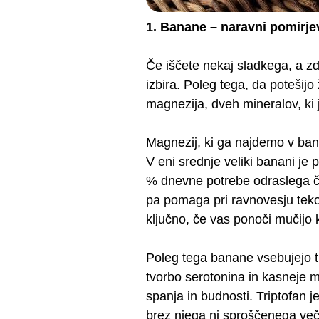
1. Banane – naravni pomirje
Če iščete nekaj sladkega, a z
izbira. Poleg tega, da potešijo
magnezija, dveh mineralov, ki j
Magnezij, ki ga najdemo v bana
V eni srednje veliki banani je 
% dnevne potrebe odraslega čl
pa pomaga pri ravnovesju tekoč
ključno, če vas ponoči mučijo kr
Poleg tega banane vsebujejo tri
tvorbo serotonina in kasneje m
spanja in budnosti. Triptofan j
brez njega ni sproščenega več