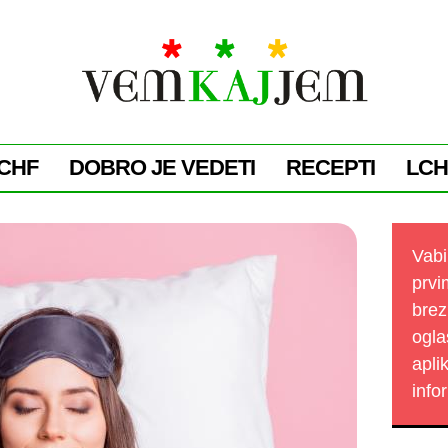
CHF
DOBRO JE VEDETI
RECEPTI
LCH
Vabi
prvi
brez
ogla
apli
info