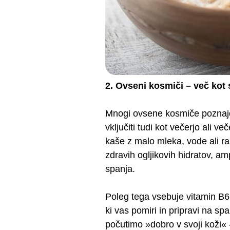
2. Ovseni kosmiči – več kot 
Mnogi ovsene kosmiče poznajo k
vključiti tudi kot večerjo ali 
kaše z malo mleka, vode ali r
zdravih ogljikovih hidratov, a
spanja.
Poleg tega vsebuje vitamin B6
ki vas pomiri in pripravi na spa
počutimo »dobro v svoji koži«