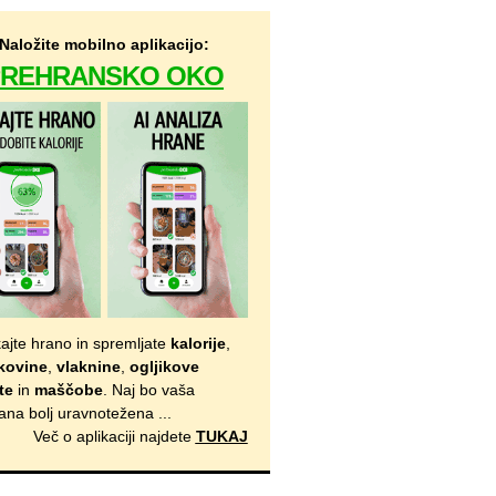
Naložite mobilno aplikacijo:
PREHRANSKO OKO
kajte hrano in spremljate
kalorije
,
kovine
,
vlaknine
,
ogljikove
te
in
maščobe
. Naj bo vaša
ana bolj uravnotežena ...
Več o aplikaciji najdete
TUKAJ