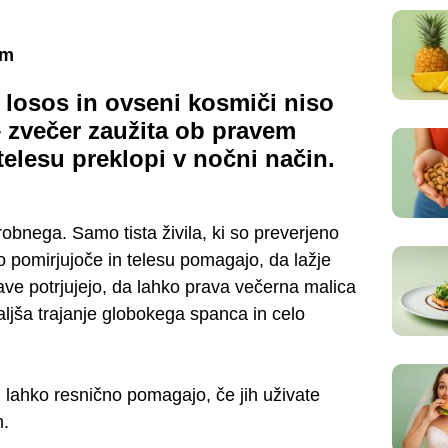
em
 losos in ovseni kosmiči niso
– zvečer zaužita ob pravem
elesu preklopi v nočni način.
bnega. Samo tista živila, ki so preverjeno
jo pomirjujoče in telesu pomagajo, da lažje
ave potrjujejo, da lahko prava večerna malica
ljša trajanje globokega spanca in celo
 lahko resnično pomagajo, če jih uživate
m.