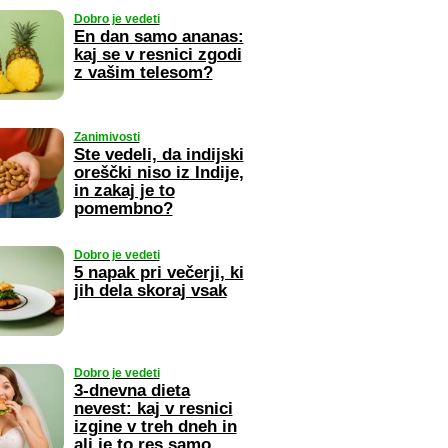
Dobro je vedeti
En dan samo ananas:
kaj se v resnici zgodi
z vašim telesom?
Zanimivosti
Ste vedeli, da indijski
oreščki niso iz Indije,
in zakaj je to
pomembno?
Dobro je vedeti
5 napak pri večerji, ki
jih dela skoraj vsak
Dobro je vedeti
3-dnevna dieta
nevest: kaj v resnici
izgine v treh dneh in
ali je to res samo