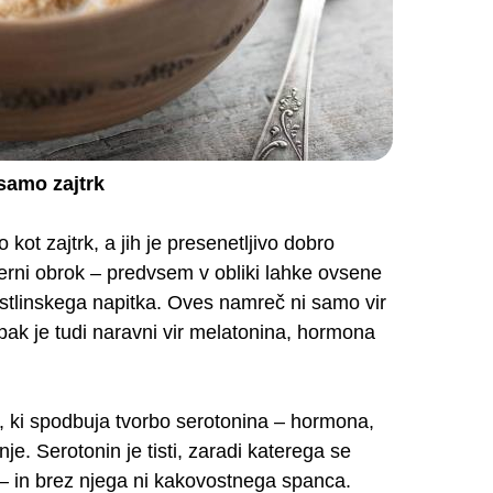
samo zajtrk
ot zajtrk, a jih je presenetljivo dobro
večerni obrok – predvsem v obliki lahke ovsene
astlinskega napitka. Oves namreč ni samo vir
mpak je tudi naravni vir melatonina, hormona
, ki spodbuja tvorbo serotonina – hormona,
nje. Serotonin je tisti, zaradi katerega se
 – in brez njega ni kakovostnega spanca.