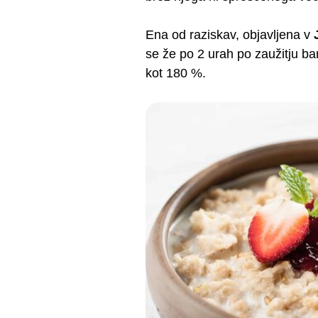
Ena od raziskav, objavljena v
se že po 2 urah po zaužitju b
kot 180 %.