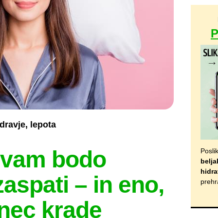
dravje, lepota
ki vam bodo
Posli
belja
hidra
aspati – in eno,
prehr
nec krade