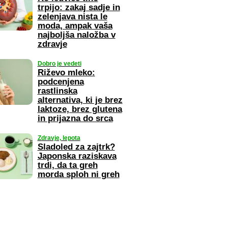
trpijo: zakaj sadje in
zelenjava nista le
moda, ampak vaša
najboljša naložba v
zdravje
Dobro je vedeti
Riževo mleko:
podcenjena
rastlinska
alternativa, ki je brez
laktoze, brez glutena
in prijazna do srca
Zdravje, lepota
Sladoled za zajtrk?
Japonska raziskava
trdi, da ta greh
morda sploh ni greh