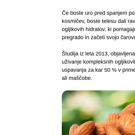
Če boste uro pred spanjem poje
kosmičev, boste telesu dali r
ogljikovih hidratov, ki pomaga
pregrado in začeti svojo čarov
Študija iz leta 2013, objavljen
uživanje kompleksnih ogljikovi
uspavanja za kar 50 % v primerj
ali maščobe.