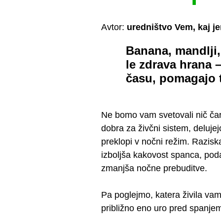
Avtor:
uredništvo Vem, kaj j
Banana, mandlji,
le zdrava hrana 
času, pomagajo t
Ne bomo vam svetovali nič čaro
dobra za živčni sistem, deluje
preklopi v nočni režim. Razisk
izboljša kakovost spanca, poda
zmanjša nočne prebuditve.
Pa poglejmo, katera živila vam
približno eno uro pred spanje