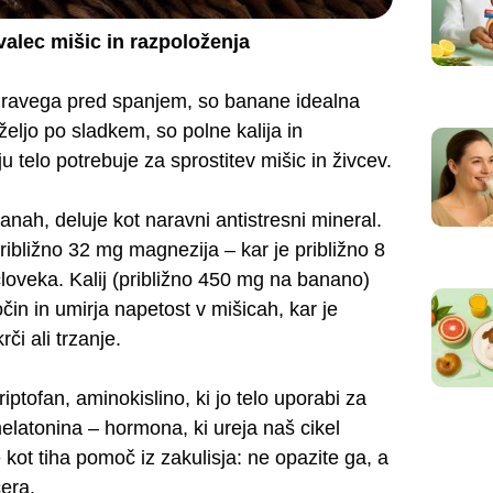
valec mišic in razpoloženja
dravega pred spanjem, so banane idealna
 željo po sladkem, so polne kalija in
u telo potrebuje za sprostitev mišic in živcev.
nah, deluje kot naravni antistresni mineral.
približno 32 mg magnezija – kar je približno 8
oveka. Kalij (približno 450 mg na banano)
in in umirja napetost v mišicah, kar je
či ali trzanje.
ptofan, aminokislino, ki jo telo uporabi za
elatonina – hormona, ki ureja naš cikel
e kot tiha pomoč iz zakulisja: ne opazite ga, a
era.