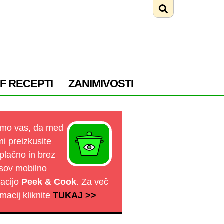
F RECEPTI
ZANIMIVOSTI
mo vas, da med
mi preizkusite
plačno in brez
sov mobilno
kacijo
Peek & Cook
. Za več
rmacij kliknite
TUKAJ >>