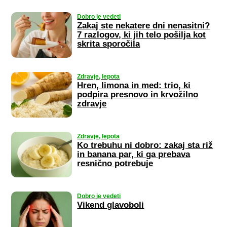
Dobro je vedeti
Zakaj ste nekatere dni nenasitni?
7 razlogov, ki jih telo pošilja kot
skrita sporočila
Zdravje, lepota
Hren, limona in med: trio, ki
podpira presnovo in krvožilno
zdravje
Zdravje, lepota
Ko trebuhu ni dobro: zakaj sta riž
in banana par, ki ga prebava
resnično potrebuje
Dobro je vedeti
Vikend glavoboli