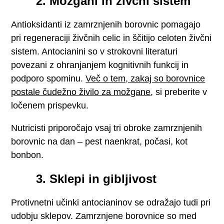
2. Možgani in živčni sistem
Antioksidanti iz zamrznjenih borovnic pomagajo
pri regeneraciji živčnih celic in ščitijo celoten živčni
sistem. Antocianini so v strokovni literaturi
povezani z ohranjanjem kognitivnih funkcij in
podporo spominu.
Več o tem, zakaj so borovnice
postale čudežno živilo za možgane
, si preberite v
ločenem prispevku.
Nutricisti priporočajo vsaj tri obroke zamrznjenih
borovnic na dan – pest naenkrat, počasi, kot
bonbon.
3. Sklepi in gibljivost
Protivnetni učinki antocianinov se odražajo tudi pri
udobju sklepov. Zamrznjene borovnice so med