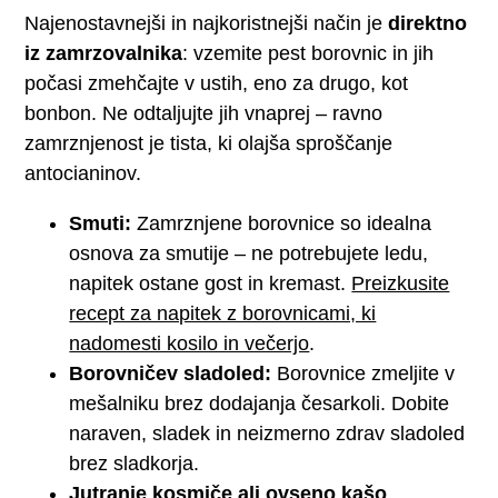
Najenostavnejši in najkoristnejši način je
direktno
iz zamrzovalnika
: vzemite pest borovnic in jih
počasi zmehčajte v ustih, eno za drugo, kot
bonbon. Ne odtaljujte jih vnaprej – ravno
zamrznjenost je tista, ki olajša sproščanje
antocianinov.
Smuti:
Zamrznjene borovnice so idealna
osnova za smutije – ne potrebujete ledu,
napitek ostane gost in kremast.
Preizkusite
recept za napitek z borovnicami, ki
nadomesti kosilo in večerjo
.
Borovničev sladoled:
Borovnice zmeljite v
mešalniku brez dodajanja česarkoli. Dobite
naraven, sladek in neizmerno zdrav sladoled
brez sladkorja.
Jutranje kosmiče ali ovseno kašo