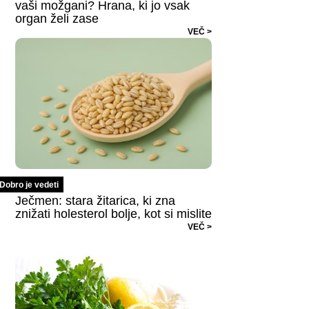
vaši možgani? Hrana, ki jo vsak
organ želi zase
VEČ >
Dobro je vedeti
Ječmen: stara žitarica, ki zna
znižati holesterol bolje, kot si mislite
VEČ >