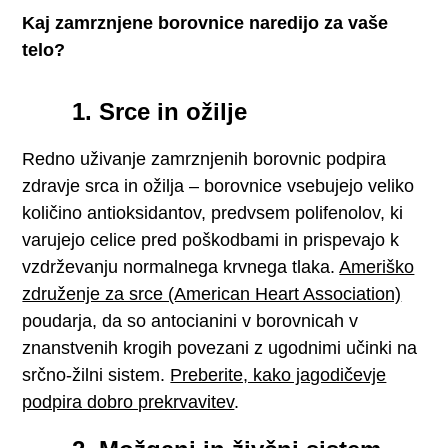
Kaj zamrznjene borovnice naredijo za vaše
telo?
1. Srce in ožilje
Redno uživanje zamrznjenih borovnic podpira
zdravje srca in ožilja – borovnice vsebujejo veliko
količino antioksidantov, predvsem polifenolov, ki
varujejo celice pred poškodbami in prispevajo k
vzdrževanju normalnega krvnega tlaka.
Ameriško
združenje za srce (American Heart Association)
poudarja, da so antocianini v borovnicah v
znanstvenih krogih povezani z ugodnimi učinki na
srčno-žilni sistem.
Preberite, kako jagodičevje
podpira dobro prekrvavitev
.