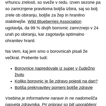
vrhuncu zrelosti, so sveže v redu. Izven sezone pa
so zamrznjene praviloma boljša izbira, saj so bolj
zrele ob obiranju, boljše za žep in hranilno
stabilnejše.
Wild Blueberries Association
ugotavlja, da 99 % divjih borovnic zamrznejo v 24
urah po obiranju, kar zagotavlja optimalno
ohranitev hranil.
Na Vem, kaj jem smo o borovnicah pisali že
večkrat. Preberite tudi:
Borovnice napredovale iz super v čudežno
živilo
Koliko borovnic je še zdravo pojesti na dan?
Boljša prekrvavitev pomeni boljše zdravje
Vsebina je informativne narave in ne nadomešča
nasveta zdravnika. Pri pripravi so bili uporabljeni