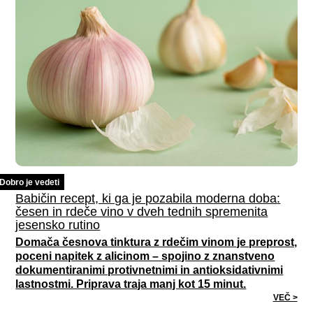
Dobro je vedeti
Babičin recept, ki ga je pozabila moderna doba:
česen in rdeče vino v dveh tednih spremenita
jesensko rutino
Domača česnova tinktura z rdečim vinom je preprost,
poceni napitek z alicinom – spojino z znanstveno
dokumentiranimi protivnetnimi in antioksidativnimi
lastnostmi. Priprava traja manj kot 15 minut.
VEČ >