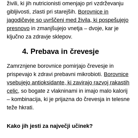
živili, ki jih nutricionisti omenjajo pri vzdrževanju
gibljivosti, zlasti pri starejših.
Borovnice in
jagodičevje so uvrščeni med živila, ki pospešujejo
presnovo
in zmanjšujejo vnetja – dvoje, kar je
ključno za zdravje sklepov.
4. Prebava in črevesje
Zamrznjene borovnice pomirjajo črevesje in
prispevajo k zdravi prebavni mikrobioti.
Borovnice
vsebujejo antioksidante, ki zavirajo razvoj rakastih
celic
, so bogate z vlakninami in imajo malo kalorij
– kombinacija, ki je prijazna do črevesja in telesne
teže hkrati.
Kako jih jesti za največji učinek?