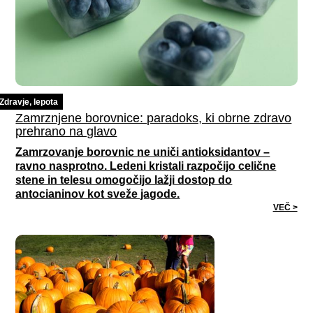
Zdravje, lepota
Zamrznjene borovnice: paradoks, ki obrne zdravo
prehrano na glavo
Zamrzovanje borovnic ne uniči antioksidantov –
ravno nasprotno. Ledeni kristali razpočijo celične
stene in telesu omogočijo lažji dostop do
antocianinov kot sveže jagode.
VEČ >