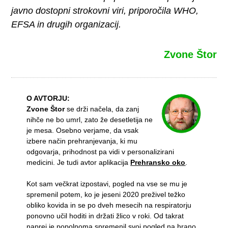
javno dostopni strokovni viri, priporočila WHO,
EFSA in drugih organizacij.
Zvone Štor
O AVTORJU:
Zvone Štor
se drži načela, da zanj
nihče ne bo umrl, zato že desetletija ne
je mesa. Osebno verjame, da vsak
izbere način prehranjevanja, ki mu
odgovarja, prihodnost pa vidi v personalizirani
medicini. Je tudi avtor aplikacija
Prehransko oko
.
Kot sam večkrat izpostavi, pogled na vse se mu je
spremenil potem, ko je jeseni 2020 preživel težko
obliko kovida in se po dveh mesecih na respiratorju
ponovno učil hoditi in držati žlico v roki. Od takrat
naprej je popolnoma spremenil svoj pogled na hrano