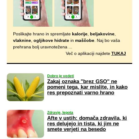
Poslikajte hrano in spremljate
kalorije
,
beljakovine
,
vlaknine
,
ogljikove hidrate
in
maščobe
. Naj bo vaša
prehrana bolj uravnotežena ...
Več o aplikaciji najdete
TUKAJ
Dobro je vedeti
Zakaj oznaka "brez GSO" ne
pomeni tega, kar mislite, in kako
res prepoznati varno hrano
Zdravje, lepota
Afte v ustih: domača zdravila, ki
res delujejo in tista, ki jim ne
smete verjeti na besedo