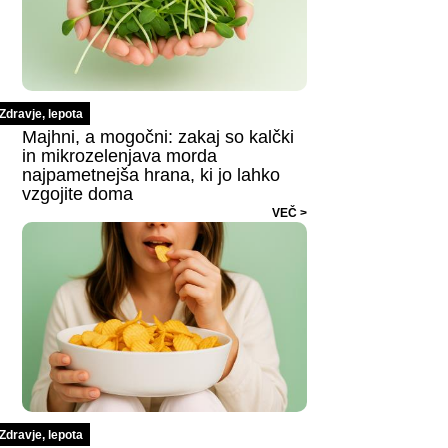
Zdravje, lepota
Majhni, a mogočni: zakaj so kalčki
in mikrozelenjava morda
najpametnejša hrana, ki jo lahko
vzgojite doma
VEČ >
Zdravje, lepota