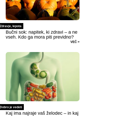
Zdravje, lepota
Bučni sok: napitek, ki zdravi – a ne
vseh. Kdo ga mora piti previdno?
VEČ >
Dobro je vedeti
Kaj ima najraje vaš želodec – in kaj