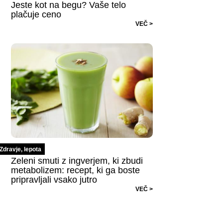
Jeste kot na begu? Vaše telo
plačuje ceno
VEČ >
Zdravje, lepota
Zeleni smuti z ingverjem, ki zbudi
metabolizem: recept, ki ga boste
pripravljali vsako jutro
VEČ >