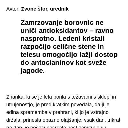
Avtor:
Zvone štor, urednik
Zamrzovanje borovnic ne
uniči antioksidantov – ravno
nasprotno. Ledeni kristali
razpočijo celične stene in
telesu omogočijo lažji dostop
do antocianinov kot sveže
jagode.
Znanka, ki se je leta borila s težavami s sklepi in
utrujenostjo, je pred kratkim povedala, da ji je
edina sprememba v prehrani, ki jo je vztrajno
držala, prinesla opazno olajšanje: vsak dan, trikrat
na dan, je počasi posrkala pest zamrznjenih