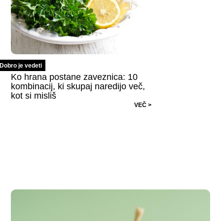
Dobro je vedeti
Ko hrana postane zaveznica: 10
kombinacij, ki skupaj naredijo več,
kot si misliš
VEČ >