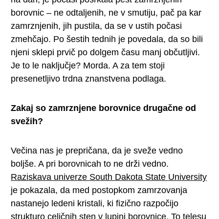
borovnic – ne odtaljenih, ne v smutiju, pač pa kar
zamrznjenih, jih pustila, da se v ustih počasi
zmehčajo. Po šestih tednih je povedala, da so bili
njeni sklepi prvič po dolgem času manj občutljivi.
Je to le naključje? Morda. A za tem stoji
presenetljivo trdna znanstvena podlaga.
Zakaj so zamrznjene borovnice drugačne od
svežih?
Večina nas je prepričana, da je sveže vedno
boljše. A pri borovnicah to ne drži vedno.
Raziskava univerze South Dakota State University
je pokazala, da med postopkom zamrzovanja
nastanejo ledeni kristali, ki fizično razpočijo
strukturo celičnih sten v lupini borovnice. To telesu