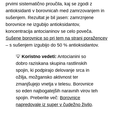
prvimi sistematično proučila, kaj se zgodi z
antioksidanti v borovnicah med zamrzovanjem in
sušenjem. Rezultat je bil jasen: zamrznjene
borovnice ne izgubijo antioksidantov,
koncentracija antocianinov se celo poveča.
Sušene borovnice so pri tem na strani poražencev
– s sušenjem izgubijo do 50 % antioksidantov.
💡
Koristno vedeti:
Antocianini so
dobro raziskana skupina rastlinskih
spojin, ki podpirajo delovanje srca in
ožilja, možgansko aktivnost ter
zmanjšujejo vnetja v telesu. Borovnice
so eden najbogatejših naravnih virov teh
spojin. Preberite več:
Borovnice
napredovale iz super v čudežno živilo
.