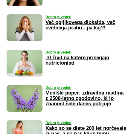
Dobro je vedeti
Več ogljikovega dioksida, več
cvetnega prahu - pa kaj?!
Dobro je vedeti
10 živil na katere prisegajo
nutricionisti
Dobro je vedeti
Meniški poper: zdravilna rastlina
z 2500-letno zgodovino, ki jo
znanost šele danes potrjuje
Dobro je vedeti
Kako so se diete 200 let norčevale
iz nas, a so nas kljub temu