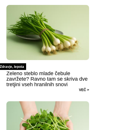
Zdravje, lepota
Zeleno steblo mlade čebule
zavržete? Ravno tam se skriva dve
tretjini vseh hranilnih snovi
VEČ >