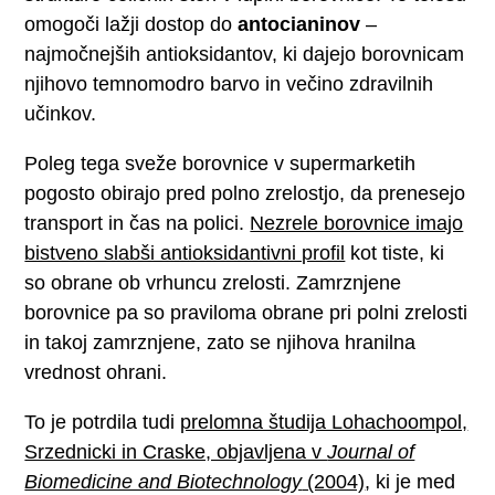
omogoči lažji dostop do
antocianinov
–
najmočnejših antioksidantov, ki dajejo borovnicam
njihovo temnomodro barvo in večino zdravilnih
učinkov.
Poleg tega sveže borovnice v supermarketih
pogosto obirajo pred polno zrelostjo, da prenesejo
transport in čas na polici.
Nezrele borovnice imajo
bistveno slabši antioksidantivni profil
kot tiste, ki
so obrane ob vrhuncu zrelosti. Zamrznjene
borovnice pa so praviloma obrane pri polni zrelosti
in takoj zamrznjene, zato se njihova hranilna
vrednost ohrani.
To je potrdila tudi
prelomna študija Lohachoompol,
Srzednicki in Craske, objavljena v
Journal of
Biomedicine and Biotechnology
(2004)
, ki je med