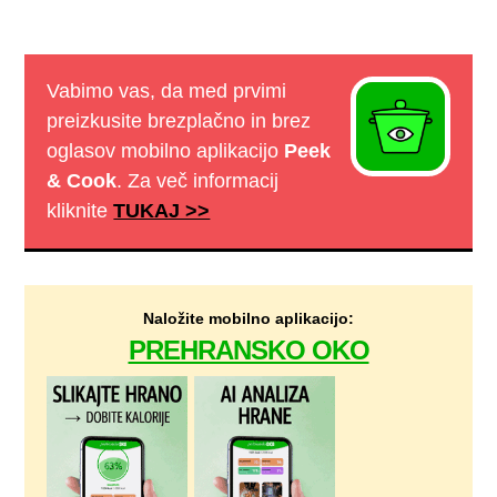
Vabimo vas, da med prvimi
preizkusite brezplačno in brez
oglasov mobilno aplikacijo
Peek
& Cook
. Za več informacij
kliknite
TUKAJ >>
Naložite mobilno aplikacijo:
PREHRANSKO OKO