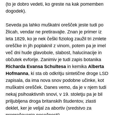
(to je dobro vedeti, ko greste na kak pomemben
dogodek).
Seveda pa lahko muškatni orešček jeste tudi po
žlicah, vendar ne pretiravajte. Znan je primer iz
leta 1829, ko je nek češki fiziolog zaužil tri zmlete
oreščke in jih poplaknil z vinom, potem pa je imel
več dni hude glavobole, slabost, halucinacije in
občutek evforije. Zanimiv je tudi zapis botanika
Richarda Evansa Schultesa
in kemika
Alberta
Hofmanna
, ki sta ob odkritju sintetične droge LSD
zapisala, da ima nova snov podobne učinke, kot
muškatni orešček. Danes vemo, da je v njem tudi
nekaj psihoaktivnih snovi, v 19. stoletju pa je bil
priljubljena droga britanskih študentov, zlasti
deklet, ker je veljal za abortiv (sredstvo za
preprečevanje nosečnosti).