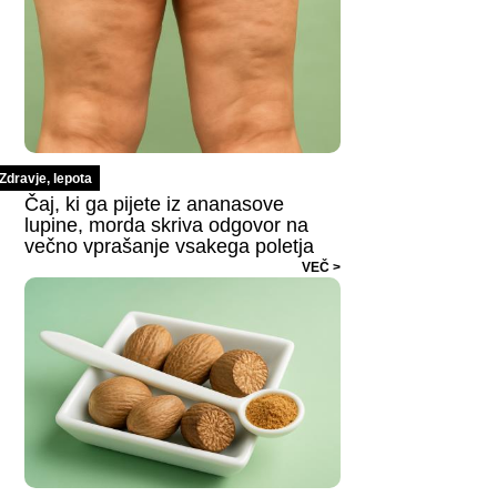
Zdravje, lepota
Čaj, ki ga pijete iz ananasove
lupine, morda skriva odgovor na
večno vprašanje vsakega poletja
VEČ >