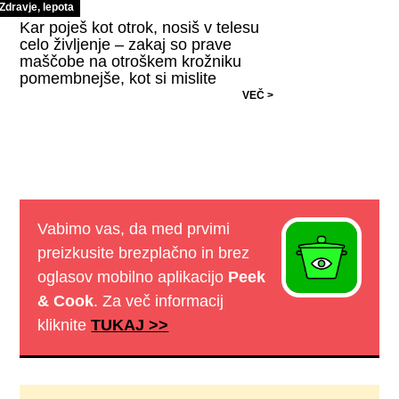
Zdravje, lepota
Kar poješ kot otrok, nosiš v telesu
celo življenje – zakaj so prave
maščobe na otroškem krožniku
pomembnejše, kot si mislite
VEČ >
Vabimo vas, da med prvimi
preizkusite brezplačno in brez
oglasov mobilno aplikacijo
Peek
& Cook
. Za več informacij
kliknite
TUKAJ >>