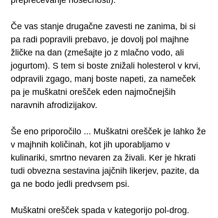
Če vas stanje drugačne zavesti ne zanima, bi si
pa radi popravili prebavo, je dovolj pol majhne
žličke na dan (zmešajte jo z mlačno vodo, ali
jogurtom). S tem si boste znižali holesterol v krvi,
odpravili zgago, manj boste napeti, za nameček
pa je muškatni orešček eden najmočnejših
naravnih afrodizijakov.
Še eno priporočilo ... Muškatni orešček je lahko že
v majhnih količinah, kot jih uporabljamo v
kulinariki, smrtno nevaren za živali. Ker je hkrati
tudi obvezna sestavina jajčnih likerjev, pazite, da
ga ne bodo jedli predvsem psi.
Muškatni orešček spada v kategorijo pol-drog.