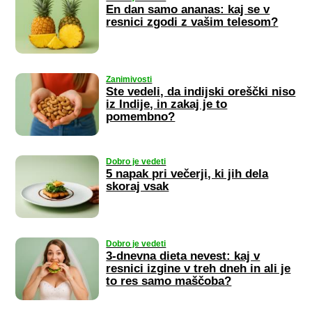
En dan samo ananas: kaj se v
resnici zgodi z vašim telesom?
Zanimivosti
Ste vedeli, da indijski oreščki niso
iz Indije, in zakaj je to
pomembno?
Dobro je vedeti
5 napak pri večerji, ki jih dela
skoraj vsak
Dobro je vedeti
3-dnevna dieta nevest: kaj v
resnici izgine v treh dneh in ali je
to res samo maščoba?