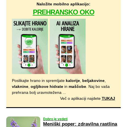
Naložite mobilno aplikacijo:
PREHRANSKO OKO
Poslikajte hrano in spremljate
kalorije
,
beljakovine
,
vlaknine
,
ogljikove hidrate
in
maščobe
. Naj bo vaša
prehrana bolj uravnotežena ...
Več o aplikaciji najdete
TUKAJ
Dobro je vedeti
Meniški poper: zdravilna rastlina