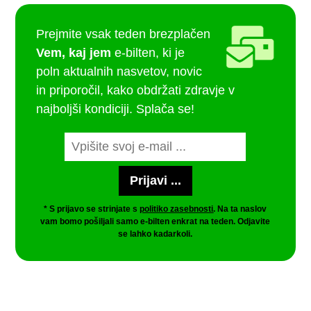
Prejmite vsak teden brezplačen
Vem, kaj jem
e-bilten, ki je
poln aktualnih nasvetov, novic
in priporočil, kako obdržati zdravje v
najboljši kondiciji. Splača se!
* S prijavo se strinjate s
politiko zasebnosti
. Na ta naslov
vam bomo pošiljali samo e-bilten enkrat na teden. Odjavite
se lahko kadarkoli.