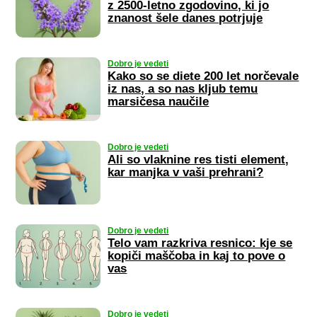
z 2500-letno zgodovino, ki jo
znanost šele danes potrjuje
Dobro je vedeti
Kako so se diete 200 let norčevale
iz nas, a so nas kljub temu
marsičesa naučile
Dobro je vedeti
Ali so vlaknine res tisti element,
kar manjka v vaši prehrani?
Dobro je vedeti
Telo vam razkriva resnico: kje se
kopiči maščoba in kaj to pove o
vas
Dobro je vedeti