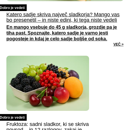
Dobro je vedeti
Katero sadje skriva največ sladkorja? Mango vas
bo presenetil – in niste edini, ki tega niste vedeli
En mango vsebuje do 45 g sladkorja, grozdje pa je
tiha past. Spoznajte, katero sadje je varno jesti
pogosteje in kdaj je celo sadje boljše od soka.
VEČ >
Dobro je vedeti
Fruktoza: sadni sladkor, ki se skriva
povsod – in 12 razlogov, zakaj je