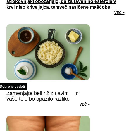
strokovnjaki opozarjajo, da za raven holesterola v
krvi niso krive jajca, temveč nasičene maščobe.
VEČ >
Dobro je vedeti
Zamenjajte beli riž z rjavim – in
vaše telo bo opazilo razliko
VEČ >