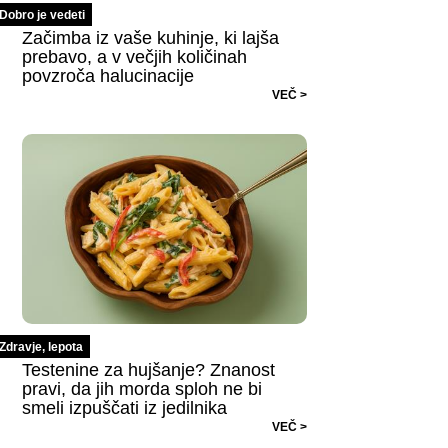
Dobro je vedeti
Začimba iz vaše kuhinje, ki lajša
prebavo, a v večjih količinah
povzroča halucinacije
VEČ >
Zdravje, lepota
Testenine za hujšanje? Znanost
pravi, da jih morda sploh ne bi
smeli izpuščati iz jedilnika
VEČ >