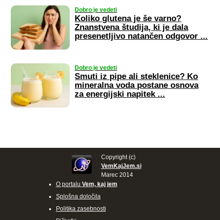
Dobro je vedeti
Koliko glutena je še varno?
Znanstvena študija, ki je dala
presenetljivo natančen odgovor ...
Dobro je vedeti
Smuti iz pipe ali steklenice? Ko
mineralna voda postane osnova
za energijski napitek ...
Copyright (c)
VemKajJem.si
Marec 2014
O portalu
Vem, kaj jem
Splošna določila
Politika zasebnosti