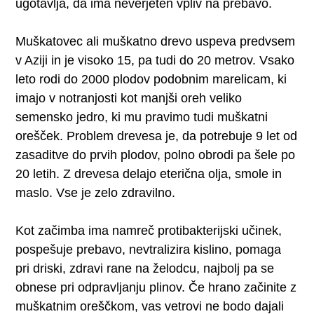
ugotavlja, da ima neverjeten vpliv na prebavo.
Muškatovec ali muškatno drevo uspeva predvsem
v Aziji in je visoko 15, pa tudi do 20 metrov. Vsako
leto rodi do 2000 plodov podobnim marelicam, ki
imajo v notranjosti kot manjši oreh veliko
semensko jedro, ki mu pravimo tudi muškatni
orešček. Problem drevesa je, da potrebuje 9 let od
zasaditve do prvih plodov, polno obrodi pa šele po
20 letih. Z drevesa delajo eterična olja, smole in
maslo. Vse je zelo zdravilno.
Kot začimba ima namreč protibakterijski učinek,
pospešuje prebavo, nevtralizira kislino, pomaga
pri driski, zdravi rane na želodcu, najbolj pa se
obnese pri odpravljanju plinov. Če hrano začinite z
muškatnim oreščkom, vas vetrovi ne bodo dajali