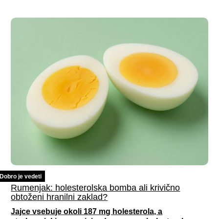
Dobro je vedeti
Rumenjak: holesterolska bomba ali krivično
obtoženi hranilni zaklad?
Jajce vsebuje okoli 187 mg holesterola, a