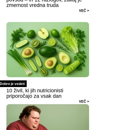
zmernost vredna truda
VEČ >
Dobro je vedeti
10 živil, ki jih nutricionisti
priporočajo za vsak dan
VEČ >