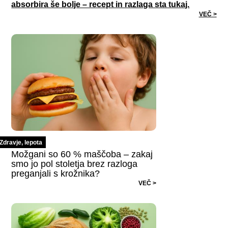
absorbira še bolje – recept in razlaga sta tukaj.
VEČ >
Zdravje, lepota
Možgani so 60 % maščoba – zakaj
smo jo pol stoletja brez razloga
preganjali s krožnika?
VEČ >