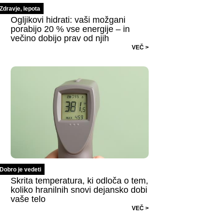
Zdravje, lepota
Ogljikovi hidrati: vaši možgani
porabijo 20 % vse energije – in
večino dobijo prav od njih
VEČ >
Dobro je vedeti
Skrita temperatura, ki odloča o tem,
koliko hranilnih snovi dejansko dobi
vaše telo
VEČ >