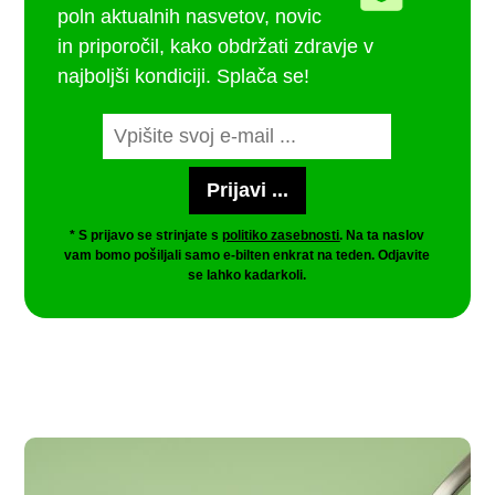
poln aktualnih nasvetov, novic
in priporočil, kako obdržati zdravje v
najboljši kondiciji. Splača se!
* S prijavo se strinjate s
politiko zasebnosti
. Na ta naslov
vam bomo pošiljali samo e-bilten enkrat na teden. Odjavite
se lahko kadarkoli.