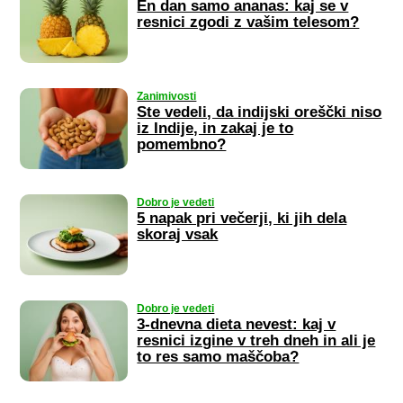
En dan samo ananas: kaj se v
resnici zgodi z vašim telesom?
Zanimivosti
Ste vedeli, da indijski oreščki niso
iz Indije, in zakaj je to
pomembno?
Dobro je vedeti
5 napak pri večerji, ki jih dela
skoraj vsak
Dobro je vedeti
3-dnevna dieta nevest: kaj v
resnici izgine v treh dneh in ali je
to res samo maščoba?