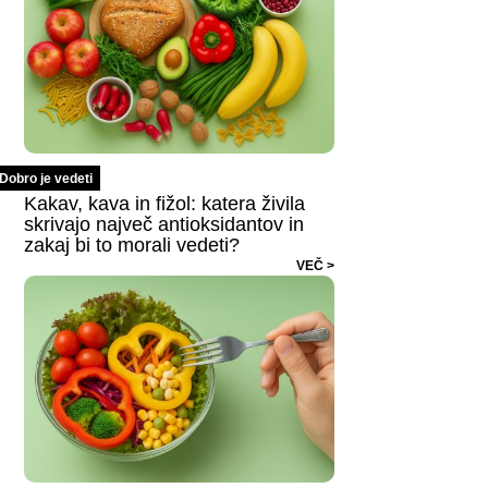
Dobro je vedeti
Kakav, kava in fižol: katera živila
skrivajo največ antioksidantov in
zakaj bi to morali vedeti?
VEČ >