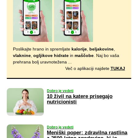
Poslikajte hrano in spremljate
kalorije
,
beljakovine
,
vlaknine
,
ogljikove hidrate
in
maščobe
. Naj bo vaša
prehrana bolj uravnotežena ...
Več o aplikaciji najdete
TUKAJ
Dobro je vedeti
10 živil na katere prisegajo
nutricionisti
Dobro je vedeti
Meniški poper: zdravilna rastlina