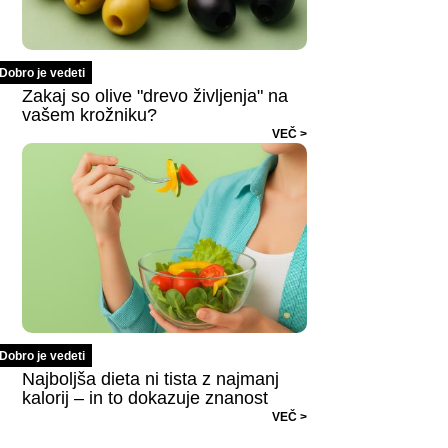
Dobro je vedeti
Zakaj so olive "drevo življenja" na
vašem krožniku?
VEČ >
Dobro je vedeti
Najboljša dieta ni tista z najmanj
kalorij – in to dokazuje znanost
VEČ >