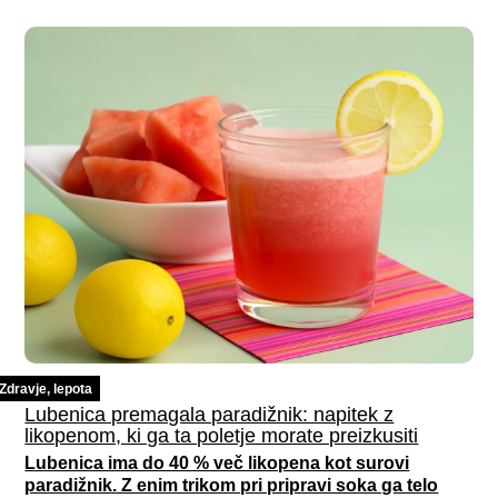
Zdravje, lepota
Lubenica premagala paradižnik: napitek z
likopenom, ki ga ta poletje morate preizkusiti
Lubenica ima do 40 % več likopena kot surovi
paradižnik. Z enim trikom pri pripravi soka ga telo