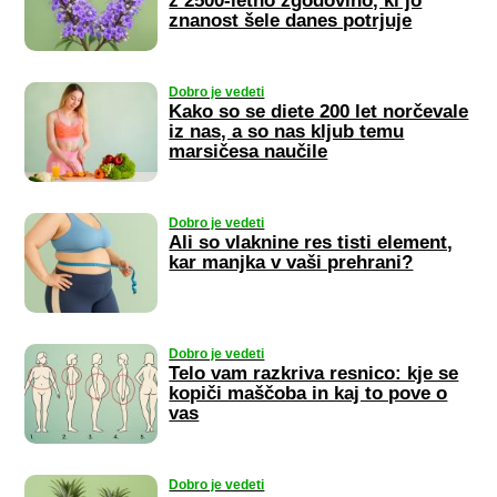
z 2500-letno zgodovino, ki jo
znanost šele danes potrjuje
Dobro je vedeti
Kako so se diete 200 let norčevale
iz nas, a so nas kljub temu
marsičesa naučile
Dobro je vedeti
Ali so vlaknine res tisti element,
kar manjka v vaši prehrani?
Dobro je vedeti
Telo vam razkriva resnico: kje se
kopiči maščoba in kaj to pove o
vas
Dobro je vedeti