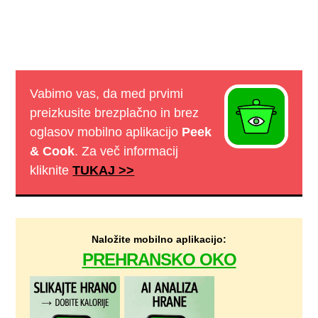
Vabimo vas, da med prvimi
preizkusite brezplačno in brez
oglasov mobilno aplikacijo
Peek
& Cook
. Za več informacij
kliknite
TUKAJ >>
Naložite mobilno aplikacijo:
PREHRANSKO OKO