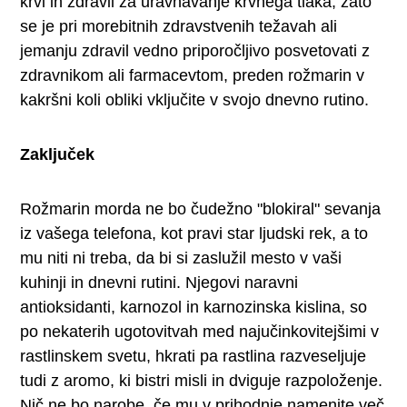
krvi in zdravil za uravnavanje krvnega tlaka, zato
se je pri morebitnih zdravstvenih težavah ali
jemanju zdravil vedno priporočljivo posvetovati z
zdravnikom ali farmacevtom, preden rožmarin v
kakršni koli obliki vključite v svojo dnevno rutino.
Zaključek
Rožmarin morda ne bo čudežno "blokiral" sevanja
iz vašega telefona, kot pravi star ljudski rek, a to
mu niti ni treba, da bi si zaslužil mesto v vaši
kuhinji in dnevni rutini. Njegovi naravni
antioksidanti, karnozol in karnozinska kislina, so
po nekaterih ugotovitvah med najučinkovitejšimi v
rastlinskem svetu, hkrati pa rastlina razveseljuje
tudi z aromo, ki bistri misli in dviguje razpoloženje.
Nič ne bo narobe, če mu v prihodnje namenite več