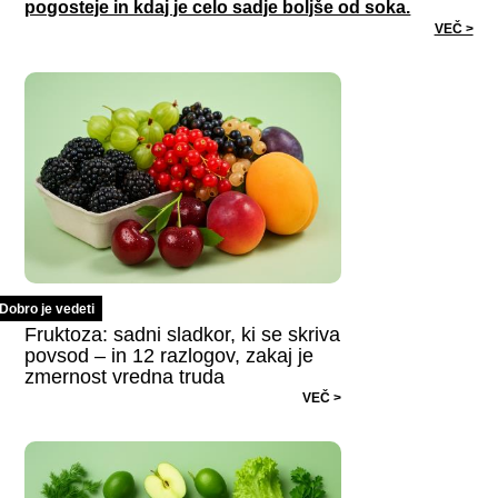
pogosteje in kdaj je celo sadje boljše od soka.
VEČ >
Dobro je vedeti
Fruktoza: sadni sladkor, ki se skriva
povsod – in 12 razlogov, zakaj je
zmernost vredna truda
VEČ >