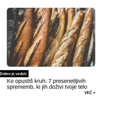
Dobro je vedeti
Ko opustiš kruh: 7 presenetljivih
sprememb, ki jih doživi tvoje telo
VEČ >