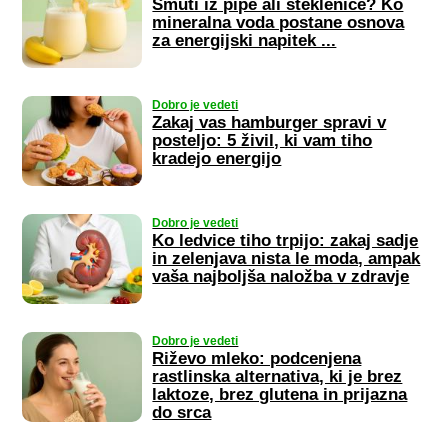
Smuti iz pipe ali steklenice? Ko
mineralna voda postane osnova
za energijski napitek ...
Dobro je vedeti
Zakaj vas hamburger spravi v
posteljo: 5 živil, ki vam tiho
kradejo energijo
Dobro je vedeti
Ko ledvice tiho trpijo: zakaj sadje
in zelenjava nista le moda, ampak
vaša najboljša naložba v zdravje
Dobro je vedeti
Riževo mleko: podcenjena
rastlinska alternativa, ki je brez
laktoze, brez glutena in prijazna
do srca