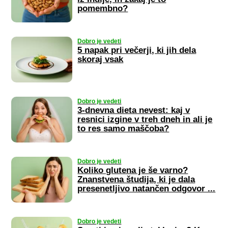
pomembno?
Dobro je vedeti
5 napak pri večerji, ki jih dela
skoraj vsak
Dobro je vedeti
3-dnevna dieta nevest: kaj v
resnici izgine v treh dneh in ali je
to res samo maščoba?
Dobro je vedeti
Koliko glutena je še varno?
Znanstvena študija, ki je dala
presenetljivo natančen odgovor ...
Dobro je vedeti