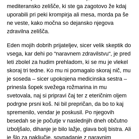
mediteransko zelišče, ki ste ga zagotovo že kdaj
uporabili pri peki krompirja ali mesa, morda pa še
ne veste, kako močna so dejansko njegova
zdravilna zelišča.
Eden mojih dobrih prijateljev, sicer velik skeptik do
vsega, kar dehi po "naravnem zdravilstvu", je pred
leti zbolel za hudim prehladom, ki se mu je vlekel
skoraj tri tedne. Ko mu ni pomagalo skoraj nič, mu
je soseda – sicer upokojena medicinska sestra –
prinesla šopek svežega rožmarina in mu
svetovala, naj si pripravi čaj ter z eteričnim oljem
podrgne prsni koš. Ni bil prepričan, da bo to kaj
spremenilo, vendar je poskusil. Po njegovih
besedah se je počutje v naslednjih dneh občutno
izboljšalo, dihanje je bilo lažje, glava bolj bistra. Ali
je šlo za naključje, sovpadanje z naravnim