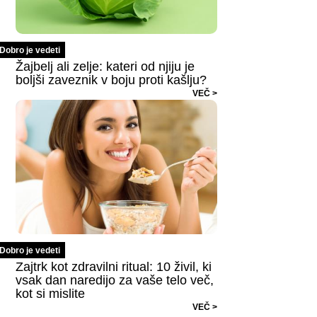
Dobro je vedeti
Žajbelj ali zelje: kateri od njiju je
boljši zaveznik v boju proti kašlju?
VEČ >
Dobro je vedeti
Zajtrk kot zdravilni ritual: 10 živil, ki
vsak dan naredijo za vaše telo več,
kot si mislite
VEČ >