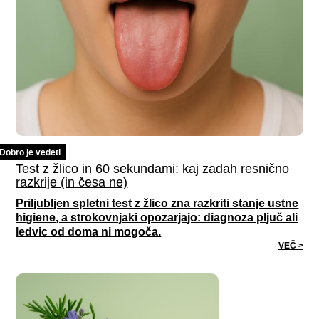
Dobro je vedeti
Test z žlico in 60 sekundami: kaj zadah resnično
razkrije (in česa ne)
Priljubljen spletni test z žlico zna razkriti stanje ustne
higiene, a strokovnjaki opozarjajo: diagnoza pljuč ali
ledvic od doma ni mogoča.
VEČ >