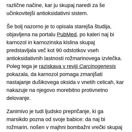
različne načine, kar ju skupaj naredi za še
učinkovitejši antioksidativni sistem.
Še bolj nazorno je to opisala starejša študija,
objavljena na portalu
PubMed
, po kateri naj bi
karnozol in karnozinska kislina skupaj
predstavljala več kot 90 odstotkov vseh
antioksidativnih lastnosti rožmarinovega izvlečka.
Poleg tega je
raziskava v reviji
Carcinogenesis
pokazala, da karnozol pomaga zmanjšati
nastajanje dušikovega oksida v vnetih celicah, kar
nakazuje na njegovo morebitno protivnetno
delovanje.
Zanimivo je tudi ljudsko prepričanje, ki ga
marsikdo pozna od svoje babice: da naj bi
rožmarin, nošen v majhni bombažni vrečki skupaj