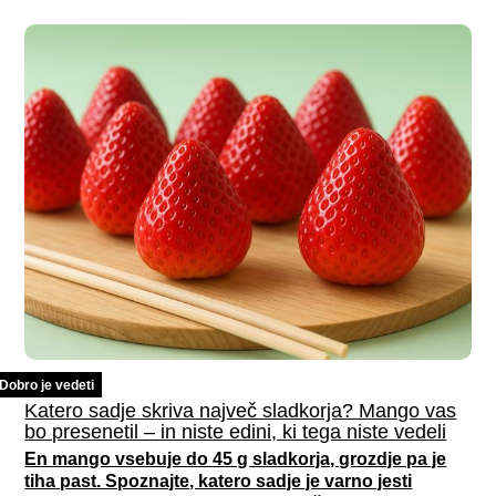
Dobro je vedeti
Katero sadje skriva največ sladkorja? Mango vas
bo presenetil – in niste edini, ki tega niste vedeli
En mango vsebuje do 45 g sladkorja, grozdje pa je
tiha past. Spoznajte, katero sadje je varno jesti