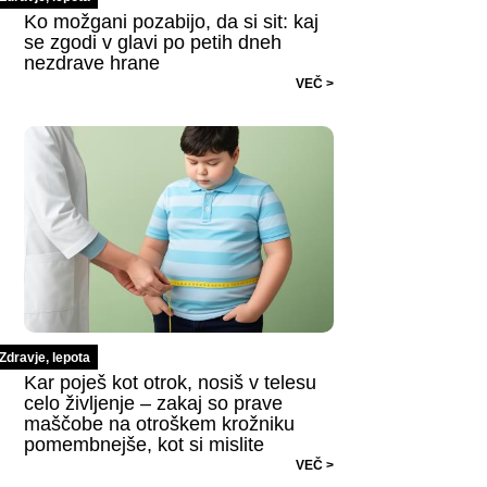
Ko možgani pozabijo, da si sit: kaj
se zgodi v glavi po petih dneh
nezdrave hrane
VEČ >
Zdravje, lepota
Kar poješ kot otrok, nosiš v telesu
celo življenje – zakaj so prave
maščobe na otroškem krožniku
pomembnejše, kot si mislite
VEČ >