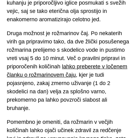
kuhanju je priporočljivo iglice posmukati s svežih
vejic, saj se tako eterična olja sprostijo in
enakomerno aromatizirajo celotno jed.
Druga možnost je rožmarinov čaj. Po nekaterih
virih ga pripravimo tako, da dve žlički posušenega
rožmarina prelijemo s skodelico vode in pustimo
vreti vsaj 5 do 10 minut. Več o pravilni pripravi in
priporočenih količinah
lahko preberete v ločenem
članku o rožmarinovem čaju
, kjer je tudi
pojasnjeno, zakaj zmerno uživanje (1 do 2
skodelici na dan) velja za splošno varno,
prekomerno pa lahko povzroči slabost ali
bruhanje.
Pomembno je omeniti, da rožmarin v večjih
količinah lahko ojači učinek zdravil za redčenje