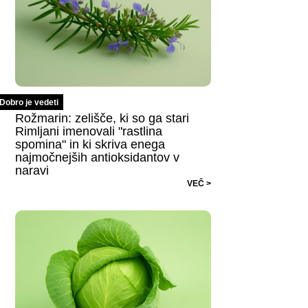
Dobro je vedeti
Rožmarin: zelišče, ki so ga stari
Rimljani imenovali "rastlina
spomina" in ki skriva enega
najmočnejših antioksidantov v
naravi
VEČ >