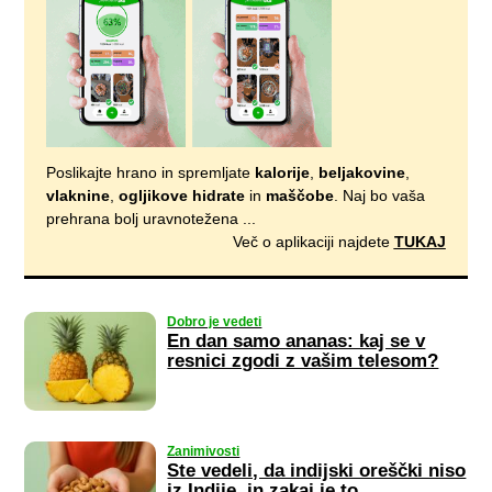
Poslikajte hrano in spremljate
kalorije
,
beljakovine
,
vlaknine
,
ogljikove hidrate
in
maščobe
. Naj bo vaša
prehrana bolj uravnotežena ...
Več o aplikaciji najdete
TUKAJ
Dobro je vedeti
En dan samo ananas: kaj se v
resnici zgodi z vašim telesom?
Zanimivosti
Ste vedeli, da indijski oreščki niso
iz Indije, in zakaj je to