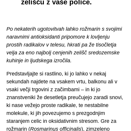
zelišču z vaše police.
Po nekaterih ugotovitvah lahko rožmarin s svojimi
naravnimi antioksidanti pripomore k lovljenju
prostih radikalov v telesu, hkrati pa že tisočletja
velja za eno najbolj cenjenih zelišč sredozemske
kuhinje in ljudskega izročila.
Predstavljajte si rastlino, ki jo lahko v nekaj
sekundah najdete na vsakem vrtu, balkonu ali v
vsaki večji trgovini z začimbami – in ki jo
znanstveniki že desetletja preučujejo zaradi snovi,
ki nase vežejo proste radikale, te nestabilne
molekule, ki jih povezujemo s prezgodnjim
staranjem celic in oksidativnim stresom. Gre za
rožmarin (
Rosmarinus officinalis
), zimzeleno