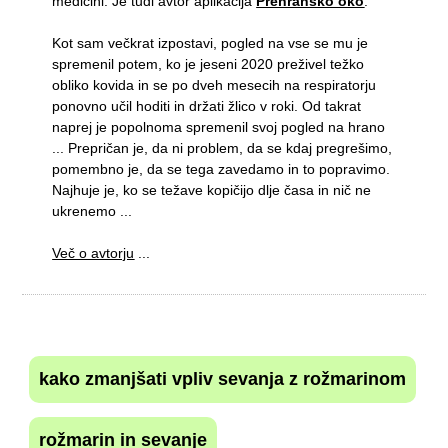
medicini. Je tudi avtor aplikacija
Prehransko oko
.
Kot sam večkrat izpostavi, pogled na vse se mu je
spremenil potem, ko je jeseni 2020 preživel težko
obliko kovida in se po dveh mesecih na respiratorju
ponovno učil hoditi in držati žlico v roki. Od takrat
naprej je popolnoma spremenil svoj pogled na hrano
... Prepričan je, da ni problem, da se kdaj pregrešimo,
pomembno je, da se tega zavedamo in to popravimo.
Najhuje je, ko se težave kopičijo dlje časa in nič ne
ukrenemo ...
Več o avtorju
...
kako zmanjšati vpliv sevanja z rožmarinom
rožmarin in sevanje