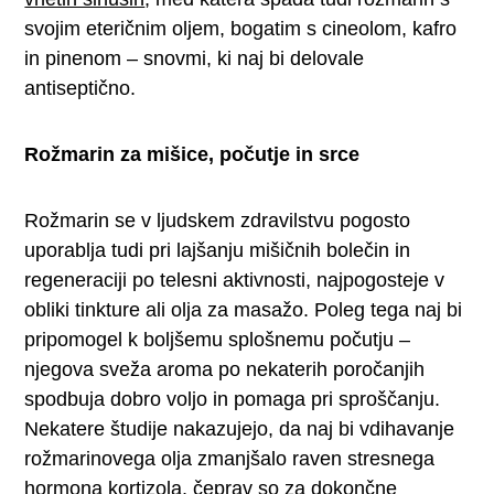
svojim eteričnim oljem, bogatim s cineolom, kafro
in pinenom – snovmi, ki naj bi delovale
antiseptično.
Rožmarin za mišice, počutje in srce
Rožmarin se v ljudskem zdravilstvu pogosto
uporablja tudi pri lajšanju mišičnih bolečin in
regeneraciji po telesni aktivnosti, najpogosteje v
obliki tinkture ali olja za masažo. Poleg tega naj bi
pripomogel k boljšemu splošnemu počutju –
njegova sveža aroma po nekaterih poročanjih
spodbuja dobro voljo in pomaga pri sproščanju.
Nekatere študije nakazujejo, da naj bi vdihavanje
rožmarinovega olja zmanjšalo raven stresnega
hormona kortizola, čeprav so za dokončne