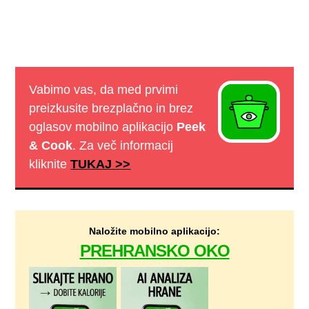
Vabimo vas, da med prvimi
preizkusite brezplačno in brez
oglasov mobilno aplikacijo
Peek
& Cook
. Za več informacij
kliknite
TUKAJ >>
Naložite mobilno aplikacijo:
PREHRANSKO OKO