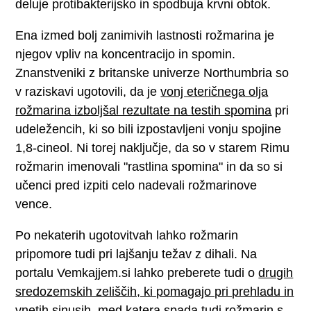
deluje protibakterijsko in spodbuja krvni obtok.
Ena izmed bolj zanimivih lastnosti rožmarina je
njegov vpliv na koncentracijo in spomin.
Znanstveniki z britanske univerze Northumbria so
v raziskavi ugotovili, da je
vonj eteričnega olja
rožmarina izboljšal rezultate na testih spomina
pri
udeležencih, ki so bili izpostavljeni vonju spojine
1,8-cineol. Ni torej naključje, da so v starem Rimu
rožmarin imenovali "rastlina spomina" in da so si
učenci pred izpiti celo nadevali rožmarinove
vence.
Po nekaterih ugotovitvah lahko rožmarin
pripomore tudi pri lajšanju težav z dihali. Na
portalu Vemkajjem.si lahko preberete tudi o
drugih
sredozemskih zeliščih, ki pomagajo pri prehladu in
vnetih sinusih
, med katera spada tudi rožmarin s