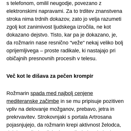
s telefonom, omilil neugodje, povezano z
elektronskimi napravami. Za to trditev znanstvena
stroka nima trdnih dokazov, zato jo velja razumeti
zgolj kot zanimivost ljudskega izročila, ne kot
dokazano dejstvo. Tisto, kar pa je dokazano, je,
da rožmarin nase resnično "veže" nekaj veliko bolj
oprijemljivega – proste radikale, ki nastajajo pri
običajnih presnovnih procesih v telesu.
Več kot le dišava za pečen krompir
Rožmarin
spada med najbolj cenjene
mediteranske začimbe
in se mu pripisuje pozitiven
vpliv na delovanje možganov, prebavo, jetra in
prekrvavitev. Strokovnjaki s portala Artrosana
pojasnjujejo, da rožmarin krepi aktivnost želodca,