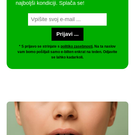
najboljši kondiciji. Splača se!
* S prijavo se strinjate s
politiko zasebnosti
. Na ta naslov
vam bomo pošiljali samo e-bilten enkrat na teden. Odjavite
se lahko kadarkoli.