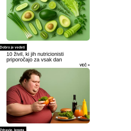
Dobro je vedeti
10 živil, ki jih nutricionisti
priporočajo za vsak dan
VEČ >
Zdravje, lepota