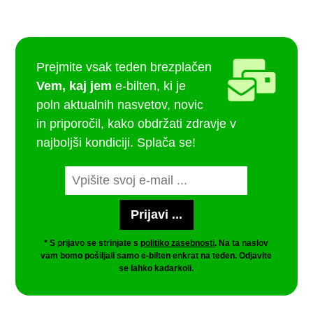
Prejmite vsak teden brezplačen
Vem, kaj jem
e-bilten, ki je
poln aktualnih nasvetov, novic
in priporočil, kako obdržati zdravje v
najboljši kondiciji. Splača se!
* S prijavo se strinjate s
politiko zasebnosti
. Na ta naslov
vam bomo pošiljali samo e-bilten enkrat na teden. Odjavite
se lahko kadarkoli.