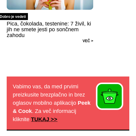
Dobro je vedeti
Pica, čokolada, testenine: 7 živil, ki
jih ne smete jesti po sončnem
zahodu
VEČ >
Vabimo vas, da med prvimi
preizkusite brezplačno in brez
oglasov mobilno aplikacijo
Peek
& Cook
. Za več informacij
kliknite
TUKAJ >>