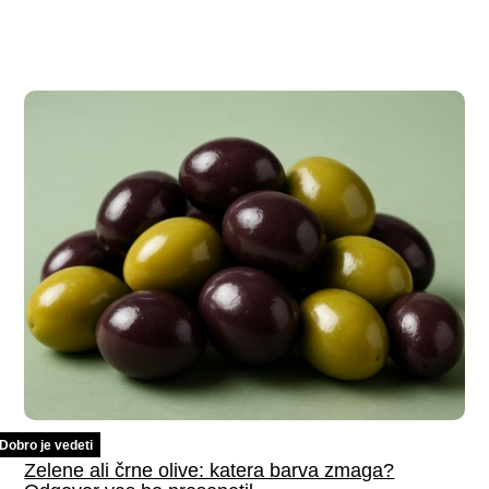
Dobro je vedeti
Zelene ali črne olive: katera barva zmaga?