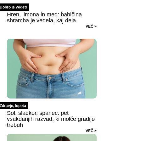
Dobro je vedeti
Hren, limona in med: babičina
shramba je vedela, kaj dela
VEČ >
Zdravje, lepota
Sol, sladkor, spanec: pet
vsakdanjih razvad, ki molče gradijo
trebuh
VEČ >