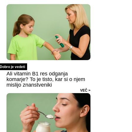
Dobro je vedeti
Ali vitamin B1 res odganja
komarje? To je tisto, kar si o njem
mislijo znanstveniki
VEČ >