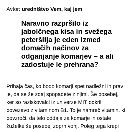
Avtor:
uredništvo Vem, kaj jem
Naravno razpršilo iz
jabolčnega kisa in svežega
peteršilja je eden izmed
domačih načinov za
odganjanje komarjev – a ali
zadostuje le prehrana?
Prihaja čas, ko bodo komarji spet nadležni in prav
je, da se že zdaj spopadete z njimi. Še posebej,
ker so raziskovalci iz univerze MIT odkrili
povezavo z vitaminom B1. To je namreč vitamin, ki
povzroči, da telo oddaja za komarje in ostale
žuželke še posebej zoprn vonj. Poleg tega krepi