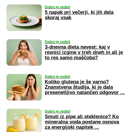
Dobro je vedeti
5 napak pri večerji, ki jih dela
skoraj vsak
Dobro je vedeti
3-dnevna dieta nevest: kaj v
resnici izgine v treh dneh in ali je
to res samo maščoba?
Dobro je vedeti
Koliko glutena je še varno?
Znanstvena študija, ki je dala
presenetljivo natančen odgovor ...
Dobro je vedeti
Smuti iz pipe ali steklenice? Ko
mineralna voda postane osnova
za energijski napitek ...