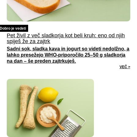
Dobro je vedeti
Pet živil z več sladkorja kot beli kruh: eno od njih
spiješ že za zajtrk
Sadni sok, sladka kava in jogurt so videti nedolžno, a
lahko presežejo WHO-priporočilo 25–50 g sladkorja
na dan – še preden zajtrkuješ.
VEČ >