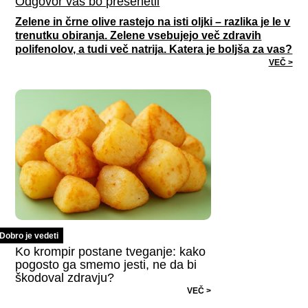
Odgovor vas bo presenetil
Zelene in črne olive rastejo na isti oljki – razlika je le v
trenutku obiranja. Zelene vsebujejo več zdravih
polifenolov, a tudi več natrija. Katera je boljša za vas?
VEČ >
Dobro je vedeti
Ko krompir postane tveganje: kako
pogosto ga smemo jesti, ne da bi
škodoval zdravju?
VEČ >