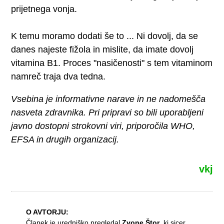
prijetnega vonja.
K temu moramo dodati še to ... Ni dovolj, da se
danes najeste fižola in mislite, da imate dovolj
vitamina B1. Proces "nasičenosti" s tem vitaminom
namreč traja dva tedna.
Vsebina je informativne narave in ne nadomešča
nasveta zdravnika. Pri pripravi so bili uporabljeni
javno dostopni strokovni viri, priporočila WHO,
EFSA in drugih organizacij.
vkj
O AVTORJU:
Članek je uredniško pregledal
Zvone Štor
, ki sicer