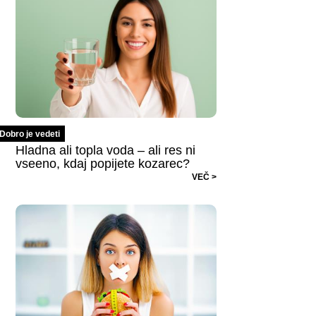
Dobro je vedeti
Hladna ali topla voda – ali res ni
vseeno, kdaj popijete kozarec?
VEČ >