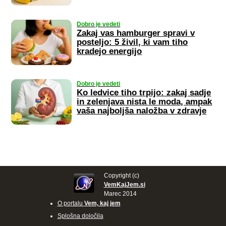
Dobro je vedeti
Zakaj vas hamburger spravi v
posteljo: 5 živil, ki vam tiho
kradejo energijo
Dobro je vedeti
Ko ledvice tiho trpijo: zakaj sadje
in zelenjava nista le moda, ampak
vaša najboljša naložba v zdravje
Copyright (c)
VemKajJem.si
Marec 2014
O portalu
Vem, kaj jem
Splošna določila