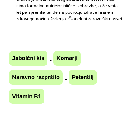
nima formalne nutricionistične izobrazbe, a že vrsto
let pa spremlja tende na področju zdrave hrane in
zdravega načina življenja. Članek ni zdravniški nasvet.
Jabolčni kis
Komarji
Naravno razpršilo
Peteršilj
Vitamin B1