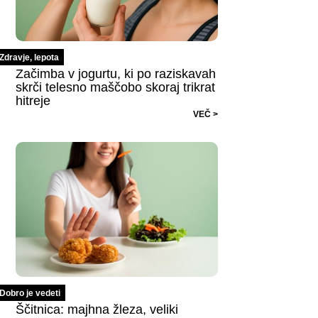
Zdravje, lepota
Začimba v jogurtu, ki po raziskavah
skrči telesno maščobo skoraj trikrat
hitreje
VEČ >
Dobro je vedeti
Ščitnica: majhna žleza, veliki