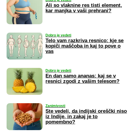
Dobro je vedeti
Ali so vlaknine res tisti element,
kar manjka v vaši prehrani?
Dobro je vedeti
Telo vam razkriva resnico: kje se
kopiči maščoba in kaj to pove o
vas
Dobro je vedeti
En dan samo ananas: kaj se v
resnici zgodi z vašim telesom?
Zanimivosti
Ste vedeli, da indijski oreščki niso
iz Indije, in zakaj je to
pomembno?