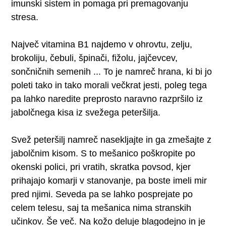
imunski sistem in pomaga pri premagovanju
stresa.
Največ vitamina B1 najdemo v ohrovtu, zelju,
brokoliju, čebuli, špinači, fižolu, jajčevcev,
sončničnih semenih ... To je namreč hrana, ki bi jo
poleti tako in tako morali večkrat jesti, poleg tega
pa lahko naredite preprosto naravno razpršilo iz
jabolčnega kisa iz svežega peteršilja.
Svež peteršilj namreč nasekljajte in ga zmešajte z
jabolčnim kisom. S to mešanico poškropite po
okenski polici, pri vratih, skratka povsod, kjer
prihajajo komarji v stanovanje, pa boste imeli mir
pred njimi. Seveda pa se lahko posprejate po
celem telesu, saj ta mešanica nima stranskih
učinkov. Še več. Na kožo deluje blagodejno in je