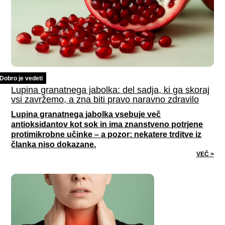
Dobro je vedeti
Lupina granatnega jabolka: del sadja, ki ga skoraj
vsi zavržemo, a zna biti pravo naravno zdravilo
Lupina granatnega jabolka vsebuje več
antioksidantov kot sok in ima znanstveno potrjene
protimikrobne učinke – a pozor: nekatere trditve iz
članka niso dokazane.
VEČ >