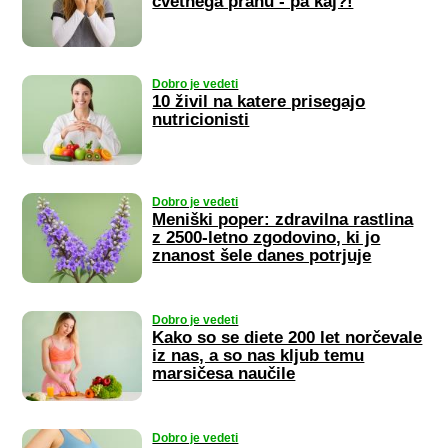
cvetnega prahu - pa kaj?!
Dobro je vedeti
10 živil na katere prisegajo
nutricionisti
Dobro je vedeti
Meniški poper: zdravilna rastlina
z 2500-letno zgodovino, ki jo
znanost šele danes potrjuje
Dobro je vedeti
Kako so se diete 200 let norčevale
iz nas, a so nas kljub temu
marsičesa naučile
Dobro je vedeti