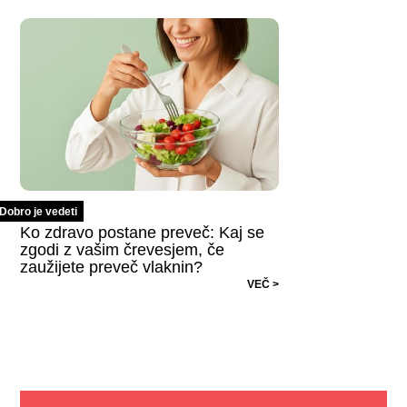
Dobro je vedeti
Ko zdravo postane preveč: Kaj se
zgodi z vašim črevesjem, če
zaužijete preveč vlaknin?
VEČ >