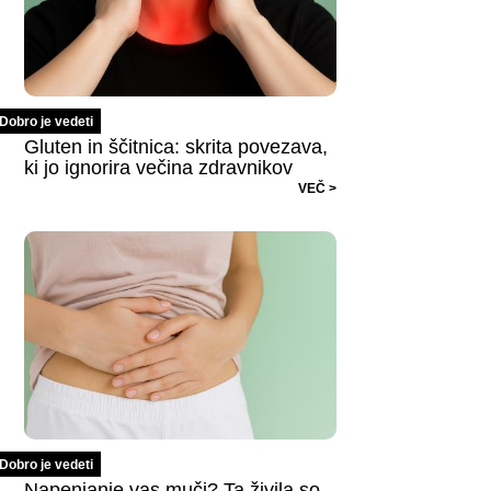
Dobro je vedeti
Gluten in ščitnica: skrita povezava,
ki jo ignorira večina zdravnikov
VEČ >
Dobro je vedeti
Napenjanje vas muči? Ta živila so