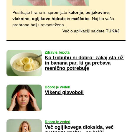
Poslikajte hrano in spremljate
kalorije
,
beljakovine
,
vlaknine
,
ogljikove hidrate
in
maščobe
. Naj bo vaša
prehrana bolj uravnotežena ...
Več o aplikaciji najdete
TUKAJ
Zdravje, lepota
Ko trebuhu ni dobro: zakaj sta riž
in banana par, ki ga prebava
resnično potrebuje
Dobro je vedeti
Vikend glavoboli
Dobro je vedeti
Več ogljikovega dioksida, več