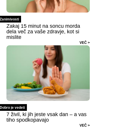
Zanimivosti
Zakaj 15 minut na soncu morda
dela več za vaše zdravje, kot si
mislite
VEČ >
Dobro je vedeti
7 živil, ki jih jeste vsak dan – a vas
tiho spodkopavajo
VEČ >