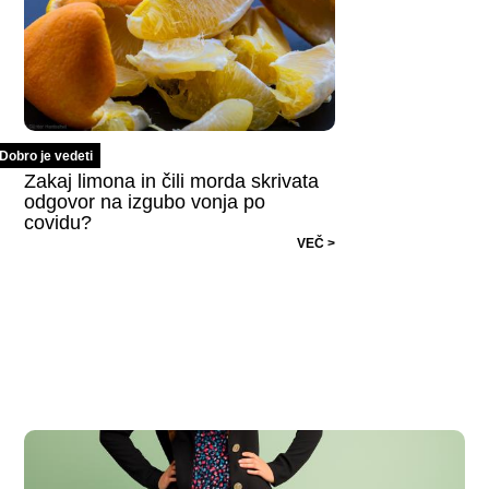
Dobro je vedeti
Zakaj limona in čili morda skrivata
odgovor na izgubo vonja po
covidu?
VEČ >