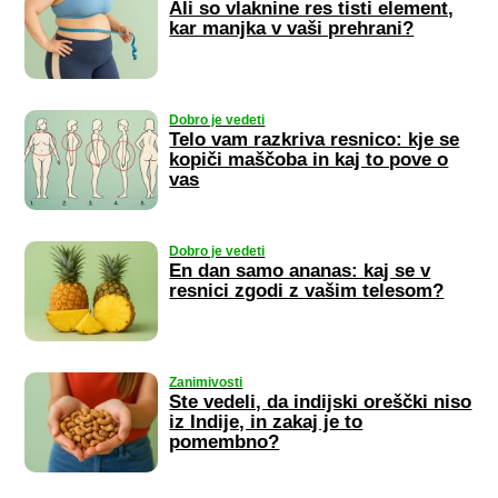
Ali so vlaknine res tisti element,
kar manjka v vaši prehrani?
Dobro je vedeti
Telo vam razkriva resnico: kje se
kopiči maščoba in kaj to pove o
vas
Dobro je vedeti
En dan samo ananas: kaj se v
resnici zgodi z vašim telesom?
Zanimivosti
Ste vedeli, da indijski oreščki niso
iz Indije, in zakaj je to
pomembno?