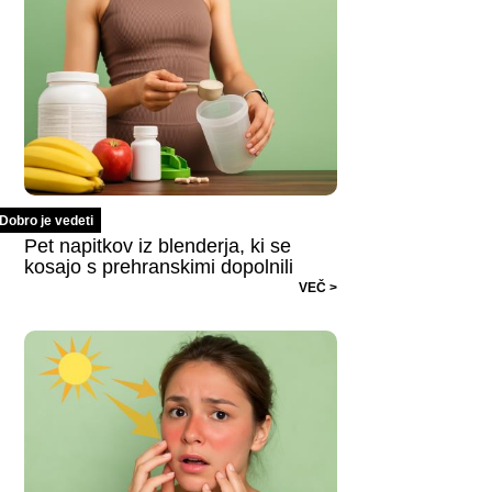
Dobro je vedeti
Pet napitkov iz blenderja, ki se
kosajo s prehranskimi dopolnili
VEČ >