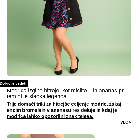
Dobro je vedeti
Modrica izgine hitreje, kot mislite – in ananas pri
tem ni le sladka legenda
Trije domači triki za hitrejše celjenje modric, zakaj
encim bromelain v ananasu res deluje in kdaj je
modrica lahko opozorilni znak telesa.
VEČ >