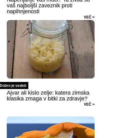
vaš najboljši zaveznik proti
napihnjenosti
VEČ >
Dobro je vedeti
Ajvar ali kislo zelje: katera zimska
klasika zmaga v bitki za zdravje?
VEČ >