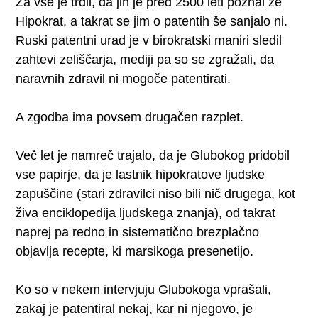
Za vse je trdil, da jih je pred 2500 leti poznal že
Hipokrat, a takrat se jim o patentih še sanjalo ni.
Ruski patentni urad je v birokratski maniri sledil
zahtevi zeliščarja, mediji pa so se zgražali, da
naravnih zdravil ni mogoče patentirati.
A zgodba ima povsem drugačen razplet.
Več let je namreč trajalo, da je Glubokog pridobil
vse papirje, da je lastnik hipokratove ljudske
zapuščine (stari zdravilci niso bili nič drugega, kot
živa enciklopedija ljudskega znanja), od takrat
naprej pa redno in sistematično brezplačno
objavlja recepte, ki marsikoga presenetijo.
Ko so v nekem intervjuju Glubokoga vprašali,
zakaj je patentiral nekaj, kar ni njegovo, je