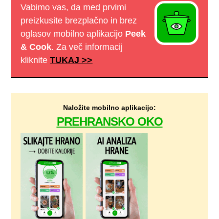
Vabimo vas, da med prvimi
preizkusite brezplačno in brez
oglasov mobilno aplikacijo
Peek
& Cook
. Za več informacij
kliknite
TUKAJ >>
Naložite mobilno aplikacijo:
PREHRANSKO OKO