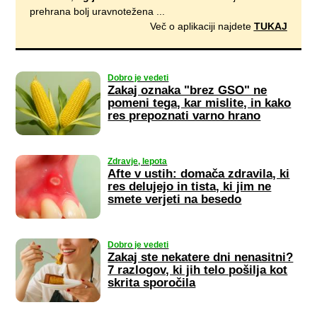
prehrana bolj uravnotežena ...
Več o aplikaciji najdete
TUKAJ
Dobro je vedeti
Zakaj oznaka "brez GSO" ne
pomeni tega, kar mislite, in kako
res prepoznati varno hrano
Zdravje, lepota
Afte v ustih: domača zdravila, ki
res delujejo in tista, ki jim ne
smete verjeti na besedo
Dobro je vedeti
Zakaj ste nekatere dni nenasitni?
7 razlogov, ki jih telo pošilja kot
skrita sporočila