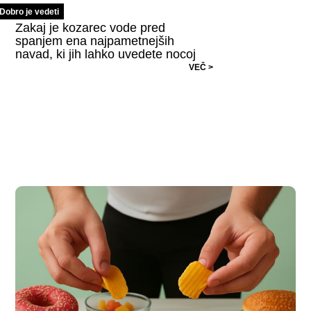
Dobro je vedeti
Zakaj je kozarec vode pred
spanjem ena najpametnejših
navad, ki jih lahko uvedete nocoj
VEČ >