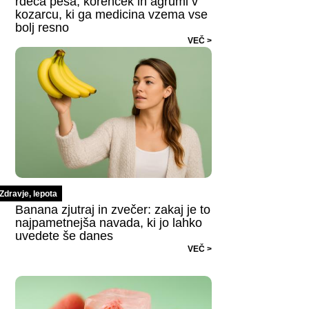
rdeča pesa, korenček in agrumi v
kozarcu, ki ga medicina vzema vse
bolj resno
VEČ >
Zdravje, lepota
Banana zjutraj in zvečer: zakaj je to
najpametnejša navada, ki jo lahko
uvedete še danes
VEČ >