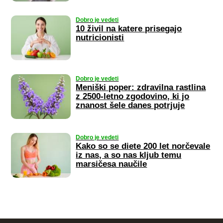
Dobro je vedeti
10 živil na katere prisegajo
nutricionisti
Dobro je vedeti
Meniški poper: zdravilna rastlina
z 2500-letno zgodovino, ki jo
znanost šele danes potrjuje
Dobro je vedeti
Kako so se diete 200 let norčevale
iz nas, a so nas kljub temu
marsičesa naučile