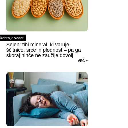
Dobro je vedeti
Selen: tihi mineral, ki varuje
ščitnico, srce in plodnost – pa ga
skoraj nihče ne zaužije dovolj
VEČ >