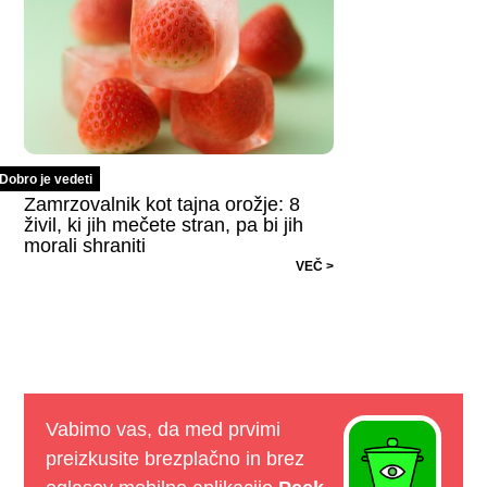
Dobro je vedeti
Zamrzovalnik kot tajna orožje: 8
živil, ki jih mečete stran, pa bi jih
morali shraniti
VEČ >
Vabimo vas, da med prvimi
preizkusite brezplačno in brez