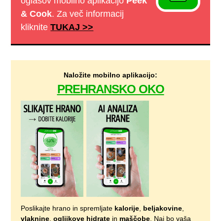
oglasov mobilno aplikacijo
Peek
& Cook
. Za več informacij
kliknite
TUKAJ >>
Naložite mobilno aplikacijo:
PREHRANSKO OKO
Poslikajte hrano in spremljate
kalorije
,
beljakovine
,
vlaknine
,
ogljikove hidrate
in
maščobe
. Naj bo vaša