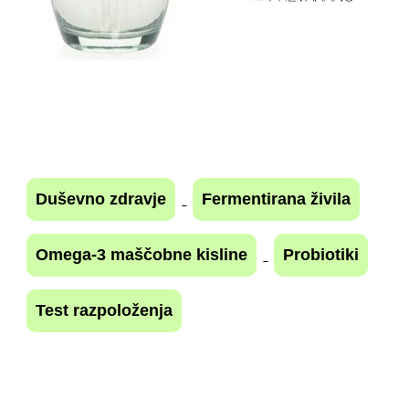
Duševno zdravje
Fermentirana živila
Omega-3 maščobne kisline
Probiotiki
Test razpoloženja