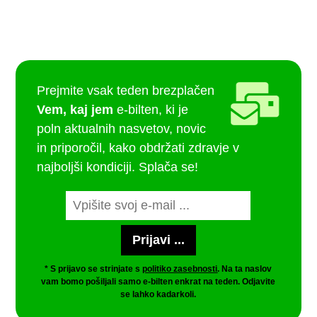
Prejmite vsak teden brezplačen
Vem, kaj jem
e-bilten, ki je
poln aktualnih nasvetov, novic
in priporočil, kako obdržati zdravje v
najboljši kondiciji. Splača se!
* S prijavo se strinjate s
politiko zasebnosti
. Na ta naslov
vam bomo pošiljali samo e-bilten enkrat na teden. Odjavite
se lahko kadarkoli.