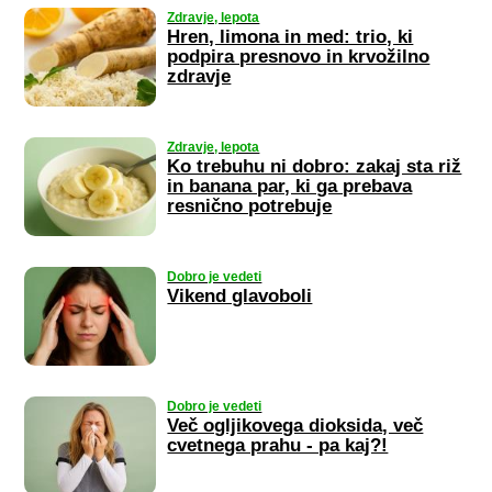
Zdravje, lepota
Hren, limona in med: trio, ki
podpira presnovo in krvožilno
zdravje
Zdravje, lepota
Ko trebuhu ni dobro: zakaj sta riž
in banana par, ki ga prebava
resnično potrebuje
Dobro je vedeti
Vikend glavoboli
Dobro je vedeti
Več ogljikovega dioksida, več
cvetnega prahu - pa kaj?!