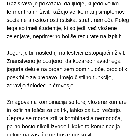
Raziskava je pokazala, da ljudje, ki jedo veliko
fermentiranih živil, kažejo veliko manj simptomov
socialne anksioznosti (stiska, strah, nemoč). Poleg
tega so imeli študentje, ki so jedli več vložene
zelenjave, neprimerno boljše rezultate na izpitih.
Jogurt je bil naslednji na lestvici izstopajočih živil.
Znanstveno je potrjeno, da kozarec navadnega
jogurta deluje na organizem pomirjujoče, probiotiki
poskrbijo za prebavo, imajo čistilno funkcijo,
zdravijo želodec in črevesje ...
Zmagovalna kombinacija so torej vložene kumare
in kefir na tešče za zajtrk, lahko pa tudi večerjo.
Čeprav se morda zdi ta kombinacija nemogoča,
pa ne boste nikoli izvedeli, kako ta kombinacija
deluje na vas, če ne boste poskusili.