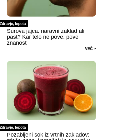
Zdravje, lepota
Surova jajca: naravni zaklad ali
past? Kar telo ne pove, pove
znanost
VEČ >
Zdravje, lepota
Pozabljeni sok iz vrtnih zakladov: