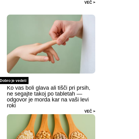
VEČ >
Dobro je vedeti
Ko vas boli glava ali tišči pri prsih,
ne segajte takoj po tabletah —
odgovor je morda kar na vaši levi
roki
VEČ >