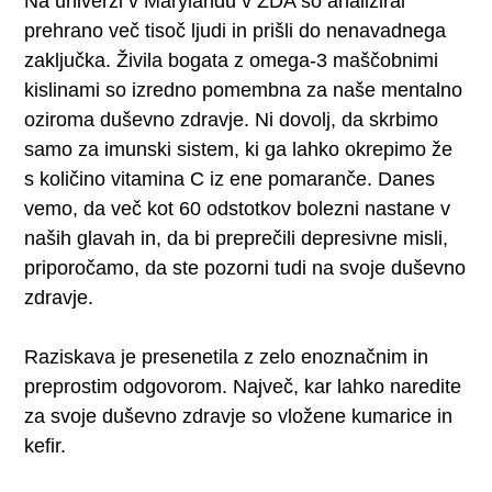
Na univerzi v Marylandu v ZDA so analiziral
prehrano več tisoč ljudi in prišli do nenavadnega
zaključka. Živila bogata z omega-3 maščobnimi
kislinami so izredno pomembna za naše mentalno
oziroma duševno zdravje. Ni dovolj, da skrbimo
samo za imunski sistem, ki ga lahko okrepimo že
s količino vitamina C iz ene pomaranče. Danes
vemo, da več kot 60 odstotkov bolezni nastane v
naših glavah in, da bi preprečili depresivne misli,
priporočamo, da ste pozorni tudi na svoje duševno
zdravje.
Raziskava je presenetila z zelo enoznačnim in
preprostim odgovorom. Največ, kar lahko naredite
za svoje duševno zdravje so vložene kumarice in
kefir.