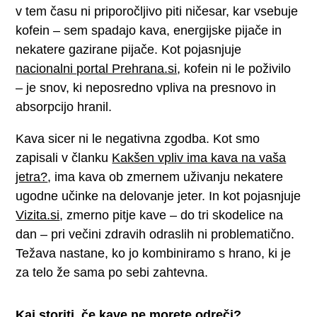
v tem času ni priporočljivo piti ničesar, kar vsebuje
kofein – sem spadajo kava, energijske pijače in
nekatere gazirane pijače. Kot pojasnjuje
nacionalni portal Prehrana.si
, kofein ni le poživilo
– je snov, ki neposredno vpliva na presnovo in
absorpcijo hranil.
Kava sicer ni le negativna zgodba. Kot smo
zapisali v članku
Kakšen vpliv ima kava na vaša
jetra?
, ima kava ob zmernem uživanju nekatere
ugodne učinke na delovanje jeter. In kot pojasnjuje
Vizita.si
, zmerno pitje kave – do tri skodelice na
dan – pri večini zdravih odraslih ni problematično.
Težava nastane, ko jo kombiniramo s hrano, ki je
za telo že sama po sebi zahtevna.
Kaj storiti, če kave ne morete odreči?