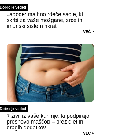
Dobro je vedeti
Jagode: majhno rdeče sadje, ki
skrbi za vaše možgane, srce in
imunski sistem hkrati
VEČ >
Dobro je vedeti
7 živil iz vaše kuhinje, ki podpirajo
presnovo maščob – brez diet in
dragih dodatkov
VEČ >