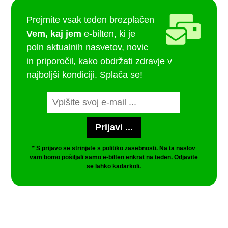
Prejmite vsak teden brezplačen
Vem, kaj jem
e-bilten, ki je
poln aktualnih nasvetov, novic
in priporočil, kako obdržati zdravje v
najboljši kondiciji. Splača se!
* S prijavo se strinjate s
politiko zasebnosti
. Na ta naslov
vam bomo pošiljali samo e-bilten enkrat na teden. Odjavite
se lahko kadarkoli.