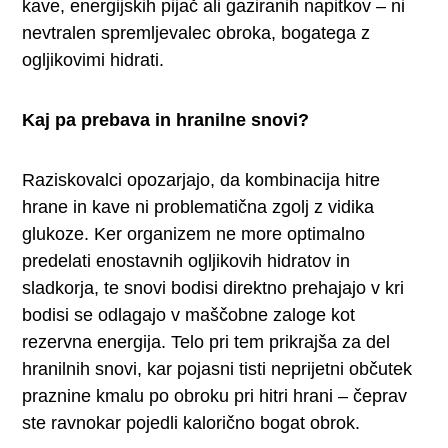
kave, energijskih pijač ali gaziranih napitkov – ni
nevtralen spremljevalec obroka, bogatega z
ogljikovimi hidrati.
Kaj pa prebava in hranilne snovi?
Raziskovalci opozarjajo, da kombinacija hitre
hrane in kave ni problematična zgolj z vidika
glukoze. Ker organizem ne more optimalno
predelati enostavnih ogljikovih hidratov in
sladkorja, te snovi bodisi direktno prehajajo v kri
bodisi se odlagajo v maščobne zaloge kot
rezervna energija. Telo pri tem prikrajša za del
hranilnih snovi, kar pojasni tisti neprijetni občutek
praznine kmalu po obroku pri hitri hrani – čeprav
ste ravnokar pojedli kalorično bogat obrok.