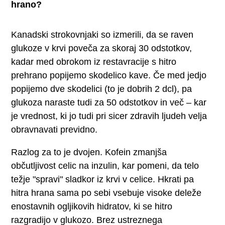
hrano?
Kanadski strokovnjaki so izmerili, da se raven
glukoze v krvi poveča za skoraj 30 odstotkov,
kadar med obrokom iz restavracije s hitro
prehrano popijemo skodelico kave. Če med jedjo
popijemo dve skodelici (to je dobrih 2 dcl), pa
glukoza naraste tudi za 50 odstotkov in več – kar
je vrednost, ki jo tudi pri sicer zdravih ljudeh velja
obravnavati previdno.
Razlog za to je dvojen. Kofein zmanjša
občutljivost celic na inzulin, kar pomeni, da telo
težje "spravi" sladkor iz krvi v celice. Hkrati pa
hitra hrana sama po sebi vsebuje visoke deleže
enostavnih ogljikovih hidratov, ki se hitro
razgradijo v glukozo. Brez ustreznega