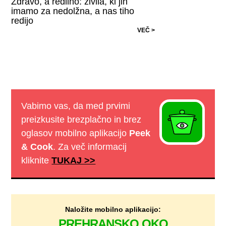
Zdravo, a redilno: živila, ki jih
imamo za nedolžna, a nas tiho
redijo
VEČ >
Vabimo vas, da med prvimi
preizkusite brezplačno in brez
oglasov mobilno aplikacijo
Peek
& Cook
. Za več informacij
kliknite
TUKAJ >>
Naložite mobilno aplikacijo:
PREHRANSKO OKO