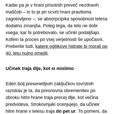
Kadar pa je v hrani prisotnih preveč nezdravih
maščob – in to je pri ocvrti hrani praviloma
zagotovljeno –, se absorpcijska sposobnost telesa
dodatno zmanjša. Poleg tega, da telo ne dobi
vsega, kar bi potrebovalo, se učinki podaljšajo.
Kofein ta proces po vsej verjetnosti še upočasni.
Preberite tudi,
katere ogljikove hidrate bi morali po
40. letu nujno omejiti
.
Učinek traja dlje, kot si mislimo
Eden bolj presenetljivih zaključkov tovrstnih
raziskav je ta, da presnovna obremenitev po
obroku hitre hrane traja precej dlje, kot večina
predvideva. Strokovnjaki ocenjujejo, da učinek
hitre hrane v telesu traja
do pet ur
. To pomeni, da