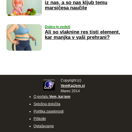
iz nas, a so nas kljub temu
marsičesa naučile
Dobro je vedeti
Ali so vlaknine res tisti element,
kar manjka v vaši prehrani?
Copyright (c)
VemKajJem.si
Marec 2014
O portalu
Vem, kaj jem
Splošna določila
Politika zasebnosti
Piškotki
Oglaševanje