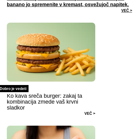
banano jo spremenite v kremast, osvežujoč napitek.
VEČ >
Dobro je vedeti
Ko kava sreča burger: zakaj ta
kombinacija zmede vaš krvni
sladkor
VEČ >