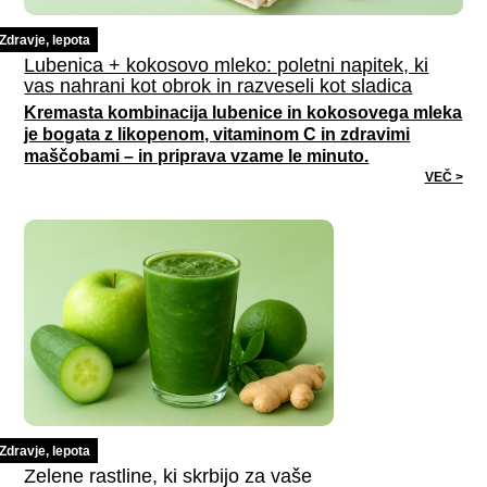
Zdravje, lepota
Lubenica + kokosovo mleko: poletni napitek, ki
vas nahrani kot obrok in razveseli kot sladica
Kremasta kombinacija lubenice in kokosovega mleka
je bogata z likopenom, vitaminom C in zdravimi
maščobami – in priprava vzame le minuto.
VEČ >
Zdravje, lepota
Zelene rastline, ki skrbijo za vaše