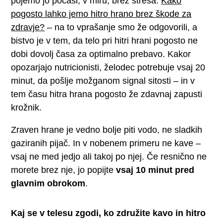
pojemo jo počasi, v miru, brez stresa.
Kako
pogosto lahko jemo hitro hrano brez škode za
zdravje?
– na to vprašanje smo že odgovorili, a
bistvo je v tem, da telo pri hitri hrani pogosto ne
dobi dovolj časa za optimalno prebavo. Kakor
opozarjajo nutricionisti, želodec potrebuje vsaj 20
minut, da pošlje možganom signal sitosti – in v
tem času hitra hrana pogosto že zdavnaj zapusti
krožnik.
Zraven hrane je vedno bolje piti vodo, ne sladkih
gaziranih pijač. In v nobenem primeru ne kave –
vsaj ne med jedjo ali takoj po njej. Če resnično ne
morete brez nje, jo popijte
vsaj 10 minut pred
glavnim obrokom
.
Kaj se v telesu zgodi, ko združite kavo in hitro