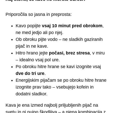
Priporočila so jasna in preprosta:
Kavo popijte
vsaj 10 minut pred obrokom
,
ne med jedjo ali po njej.
Ob obroku pijte vodo – ne sladkih gaziranih
pijač in ne kave.
Hitro hrano jejte
počasi, brez stresa
, v miru
– idealno vsaj pol ure.
Po obroku hitre hrane se kavi izognite vsaj
dve do tri ure
.
Energijskim pijačam se po obroku hitre hrane
izognite prav tako – vsebujejo kofein in
dodatni sladkor.
Kava je ena izmed najbolj priljubljenih pijač na
svetu in ni nujno škodljiva – a njena kombinacija z