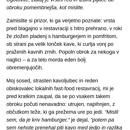
obroku pomembnejša, kot mislite.
Zamislite si prizor, ki ga verjetno poznate: vrsta
pred blagajno v restavraciji s hitro prehrano, v roki
že zložen pladenj s hamburgerjem in pomfritom,
ob strani pa velik lonček kave, ki curlja vonj po
praženih kavnih zrnih. Popoln obrok za nekoga v
naglici – a za telo morda eden bolj
obremenjujočih.
Moj sosed, strasten kavoljubec in reden
obiskovalec lokalnih fast-food restavracij, mi je
pred kratkim zaupal, da se po vsakem takem
obroku počuti nenavadno: utrujen, napihnjen, z
občutkom teže, ki ga prežema ure po jedi.
"Mislil
sem, da je kriv hamburger,"
je dejal,
"potem pa
sem nehote prenehal piti kavo med jedjo in razlika