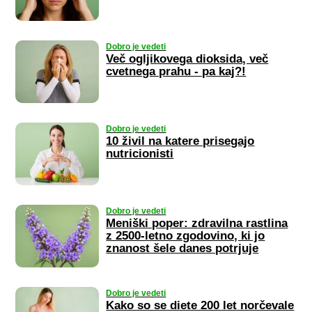
Dobro je vedeti
Več ogljikovega dioksida, več
cvetnega prahu - pa kaj?!
Dobro je vedeti
10 živil na katere prisegajo
nutricionisti
Dobro je vedeti
Meniški poper: zdravilna rastlina
z 2500-letno zgodovino, ki jo
znanost šele danes potrjuje
Dobro je vedeti
Kako so se diete 200 let norčevale