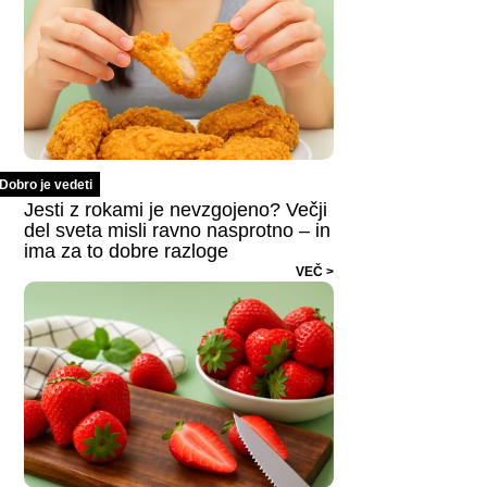
Dobro je vedeti
Jesti z rokami je nevzgojeno? Večji
del sveta misli ravno nasprotno – in
ima za to dobre razloge
VEČ >