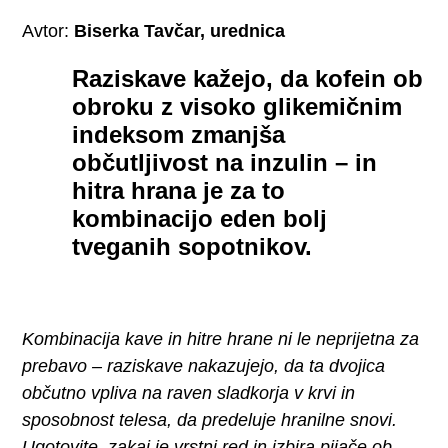
Avtor:
Biserka Tavčar, urednica
Raziskave kažejo, da kofein ob
obroku z visoko glikemičnim
indeksom zmanjša
občutljivost na inzulin – in
hitra hrana je za to
kombinacijo eden bolj
tveganih sopotnikov.
Kombinacija kave in hitre hrane ni le neprijetna za
prebavo – raziskave nakazujejo, da ta dvojica
občutno vpliva na raven sladkorja v krvi in
sposobnost telesa, da predeluje hranilne snovi.
Ugotovite, zakaj je vrstni red in izbira pijače ob