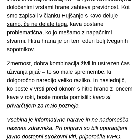
določenimi vrstami hrane zahteva previdnost. Kot
smo zapisali v članku
Hujšanje s kavo deluje
samo, če ne delate tega
, kava postane
problematična, ko jo mešamo z napačnimi
stvarmi. Hitra hrana je pri tem eden bolj tveganih
sopotnikov.
Zmernost, dobra kombinacija živil in ustrezen čas
uživanja pijač – to so male spremembe, ki
dolgoročno naredijo veliko razliko. In naslednjič,
ko boste v vrsti pred oknom s hitro hrano z loncem
kave v roki, boste morda pomislili:
kavo si
privarčujem za malo pozneje.
Vsebina je informativne narave in ne nadomešča
nasveta zdravnika. Pri pripravi so bili uporabljeni
javno dostopni strokovni viri, priporočila WHO,