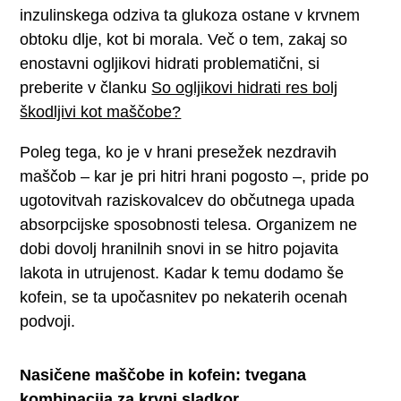
inzulinskega odziva ta glukoza ostane v krvnem
obtoku dlje, kot bi morala. Več o tem, zakaj so
enostavni ogljikovi hidrati problematični, si
preberite v članku
So ogljikovi hidrati res bolj
škodljivi kot maščobe?
Poleg tega, ko je v hrani presežek nezdravih
maščob – kar je pri hitri hrani pogosto –, pride po
ugotovitvah raziskovalcev do občutnega upada
absorpcijske sposobnosti telesa. Organizem ne
dobi dovolj hranilnih snovi in se hitro pojavita
lakota in utrujenost. Kadar k temu dodamo še
kofein, se ta upočasnitev po nekaterih ocenah
podvoji.
Nasičene maščobe in kofein: tvegana
kombinacija za krvni sladkor