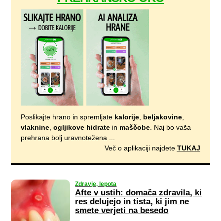
Poslikajte hrano in spremljate
kalorije
,
beljakovine
,
vlaknine
,
ogljikove hidrate
in
maščobe
. Naj bo vaša
prehrana bolj uravnotežena ...
Več o aplikaciji najdete
TUKAJ
Zdravje, lepota
Afte v ustih: domača zdravila, ki
res delujejo in tista, ki jim ne
smete verjeti na besedo