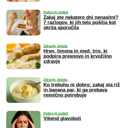
Dobro je vedeti
Zakaj ste nekatere dni nenasitni?
7 razlogov, ki jih telo pošilja kot
skrita sporočila
Zdravje, lepota
Hren, limona in med: trio, ki
podpira presnovo in krvožilno
zdravje
Zdravje, lepota
Ko trebuhu ni dobro: zakaj sta riž
in banana par, ki ga prebava
resnično potrebuje
Dobro je vedeti
Vikend glavoboli