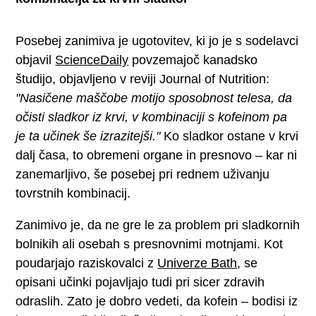
Posebej zanimiva je ugotovitev, ki jo je s sodelavci
objavil
ScienceDaily
povzemajoč kanadsko
študijo, objavljeno v reviji Journal of Nutrition:
"Nasičene maščobe motijo sposobnost telesa, da
očisti sladkor iz krvi, v kombinaciji s kofeinom pa
je ta učinek še izrazitejši."
Ko sladkor ostane v krvi
dalj časa, to obremeni organe in presnovo – kar ni
zanemarljivo, še posebej pri rednem uživanju
tovrstnih kombinacij.
Zanimivo je, da ne gre le za problem pri sladkornih
bolnikih ali osebah s presnovnimi motnjami. Kot
poudarjajo raziskovalci z
Univerze Bath
, se
opisani učinki pojavljajo tudi pri sicer zdravih
odraslih. Zato je dobro vedeti, da kofein – bodisi iz