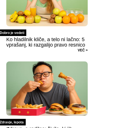
Dobro je vedeti
Ko hladilnik kliče, a telo ni lačno: 5
vprašanj, ki razgalijo pravo resnico
VEČ >
Zdravje, lepota