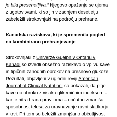
je bila presenetljiva."
Njegovo opažanje se ujema
z ugotovitvami, ki so jih v zadnjem desetletju
zabeležili strokovnjaki na področju prehrane.
Kanadska raziskava, ki je spremenila pogled
na kombinirano prehranjevanje
Strokovnjaki z
Univerze Guelph v Ontariu v
Kanadi
so izvedli obsežno raziskavo o vplivu kave
in tipičnih zahodnih obrokov na presnovo glukoze.
Rezultati, objavljeni v ugledni reviji
American
Journal of Clinical Nutrition
, so pokazali, da pitje
kave ob obroku z visoko glikemičnim indeksom –
kar je hitra hrana praviloma – občutno zmanjša
sposobnost telesa za uravnavanje ravni sladkorja
v krvi. Pri tem so beležili zmanjšano občutljivost