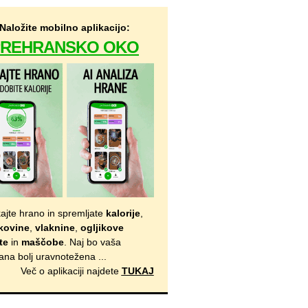
Naložite mobilno aplikacijo:
PREHRANSKO OKO
kajte hrano in spremljate
kalorije
,
kovine
,
vlaknine
,
ogljikove
te
in
maščobe
. Naj bo vaša
ana bolj uravnotežena ...
Več o aplikaciji najdete
TUKAJ