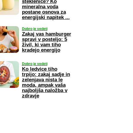
steklenice? Ko
mineralna voda
postane osnova za
energijski napitek ...
Dobro je vedeti
Zakaj vas hamburger
spravi v posteljo: 5
živil, ki vam tiho
kradejo energijo
Dobro je vedeti
Ko ledvice tiho
trpijo: zakaj sadje in
zelenjava nista le
moda, ampak vaša
najboljša naložba v
zdravje