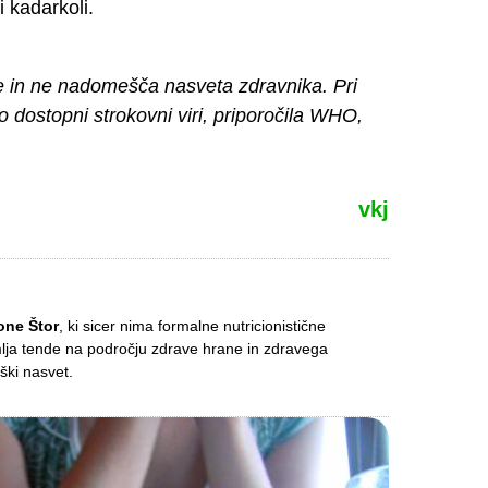
i kadarkoli.
e in ne nadomešča nasveta zdravnika. Pri
no dostopni strokovni viri, priporočila WHO,
vkj
one Štor
, ki sicer nima formalne nutricionistične
mlja tende na področju zdrave hrane in zdravega
ški nasvet.