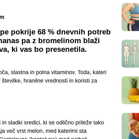
em
pe pokrije 68 % dnevnih potreb
nanas pa z bromelinom blaži
va, ki vas bo presenetila.
a, slastna in polna vitaminov. Toda, kateri
številke, hranilne vrednosti in koristi za
n sladki sredici, ki se odlično prileže tako
aja več vrst melon, med katerimi sta