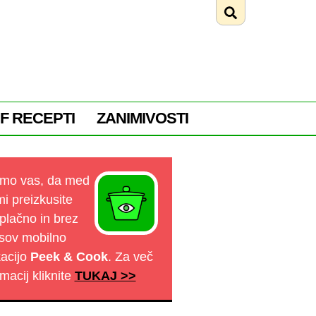
F RECEPTI
ZANIMIVOSTI
mo vas, da med
mi preizkusite
plačno in brez
sov mobilno
kacijo
Peek & Cook
. Za več
rmacij kliknite
TUKAJ >>