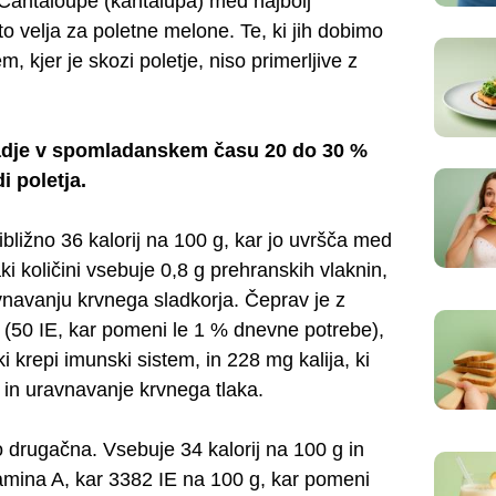
antaloupe (kantalupa) med najbolj
 to velja za poletne melone. Te, ki jih dobimo
, kjer je skozi poletje, niso primerljive z
sadje v spomladanskem času 20 do 30 %
i poletja.
ližno 36 kalorij na 100 g, kar jo uvršča med
ki količini vsebuje 0,8 g prehranskih vlaknin,
vnavanju krvnega sladkorja. Čeprav je z
(50 IE, kar pomeni le 1 % dnevne potrebe),
 krepi imunski sistem, in 228 mg kalija, ki
 in uravnavanje krvnega tlaka.
 drugačna. Vsebuje 34 kalorij na 100 g in
tamina A, kar 3382 IE na 100 g, kar pomeni