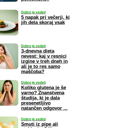
Dobro je vedeti
5 napak pri večerji, ki
jih dela skoraj vsak
Dobro je vedeti
3-dnevna dieta
nevest: kaj v resnici
izgine v treh dneh in
ali je to res samo
maščoba?
Dobro je vedeti
Koliko glutena je še
varno? Znanstvena
študija, ki je dala
presenetljivo
natančen odgovor ...
Dobro je vedeti
Smuti iz pipe ali