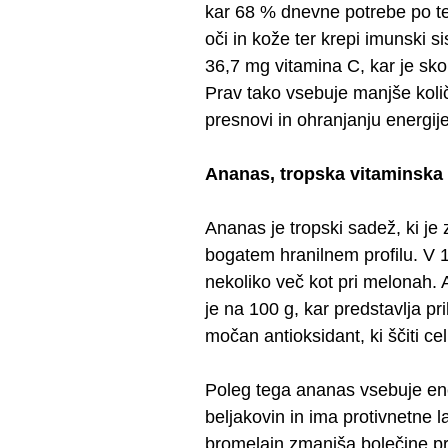
kar 68 % dnevne potrebe po te
oči in kože ter krepi imunski s
36,7 mg vitamina C, kar je sko
Prav tako vsebuje manjše koli
presnovi in ohranjanju energije
Ananas, tropska vitaminsk
Ananas je tropski sadež, ki je
bogatem hranilnem profilu. V 10
nekoliko več kot pri melonah.
je na 100 g, kar predstavlja p
močan antioksidant, ki ščiti cel
Poleg tega ananas vsebuje enc
beljakovin in ima protivnetne l
bromelain zmanjša bolečine pri 