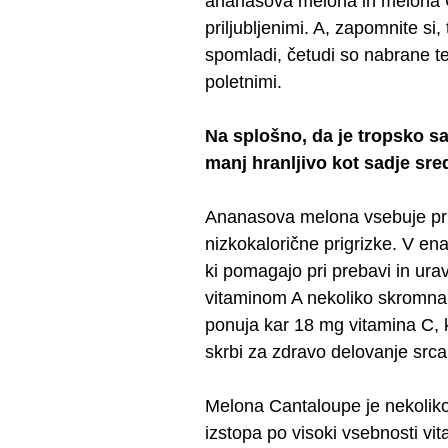
ananasova melona in melona C
priljubljenimi. A, zapomnite si,
spomladi, četudi so nabrane tem
poletnimi.
Na splošno, da je tropsko 
manj hranljivo kot sadje sred
Ananasova melona vsebuje prib
nizkokalorične prigrizke. V ena
ki pomagajo pri prebavi in ura
vitaminom A nekoliko skromna 
ponuja kar 18 mg vitamina C, ki
skrbi za zdravo delovanje srca
Melona Cantaloupe je nekoliko
izstopa po visoki vsebnosti vi