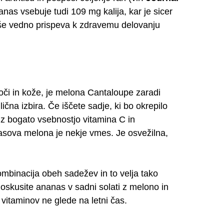
anas vsebuje tudi 109 mg kalija, kar je sicer
 še vedno prispeva k zdravemu delovanju
 oči in kože, je melona Cantaloupe zaradi
ična izbira. Če iščete sadje, ki bo okrepilo
 z bogato vsebnostjo vitamina C in
asova melona je nekje vmes. Je osvežilna,
kombinacija obeh sadežev in to velja tako
 Poskusite ananas v sadni solati z melono in
r vitaminov ne glede na letni čas.