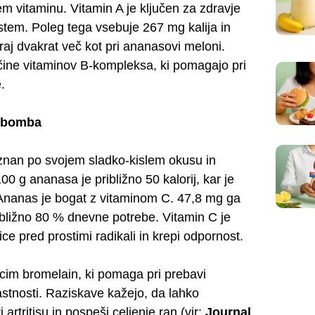
m vitaminu. Vitamin A je ključen za zdravje
istem. Poleg tega vsebuje 267 mg kalija in
raj dvakrat več kot pri ananasovi meloni.
čine vitaminov B-kompleksa, ki pomagajo pri
.
a bomba
 znan po svojem sladko-kislem okusu in
0 g ananasa je približno 50 kalorij, kar je
 Ananas je bogat z vitaminom C. 47,8 mg ga
ribližno 80 % dnevne potrebe. Vitamin C je
ice pred prostimi radikali in krepi odpornost.
im bromelain, ki pomaga pri prebavi
astnosti. Raziskave kažejo, da lahko
artritisu in pospeši celjenje ran (vir:
Journal