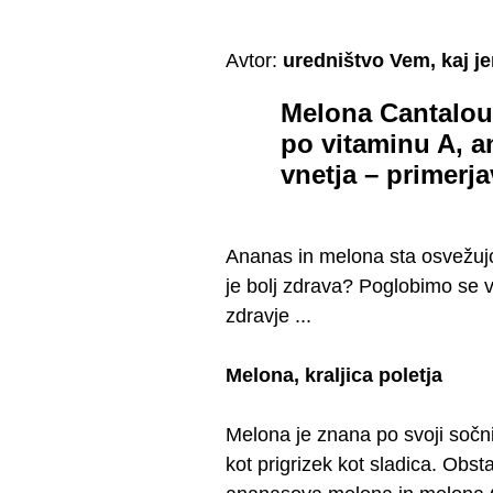
Avtor:
uredništvo Vem, kaj j
Melona Cantalou
po vitaminu A, a
vnetja – primerja
Ananas in melona sta osvežujoč
je bolj zdrava? Poglobimo se v 
zdravje ...
Melona, kraljica poletja
Melona je znana po svoji sočni i
kot prigrizek kot sladica. Obst