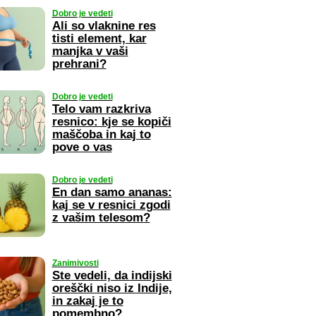
Dobro je vedeti
Ali so vlaknine res
tisti element, kar
manjka v vaši
prehrani?
Dobro je vedeti
Telo vam razkriva
resnico: kje se kopiči
maščoba in kaj to
pove o vas
Dobro je vedeti
En dan samo ananas:
kaj se v resnici zgodi
z vašim telesom?
Zanimivosti
Ste vedeli, da indijski
oreščki niso iz Indije,
in zakaj je to
pomembno?