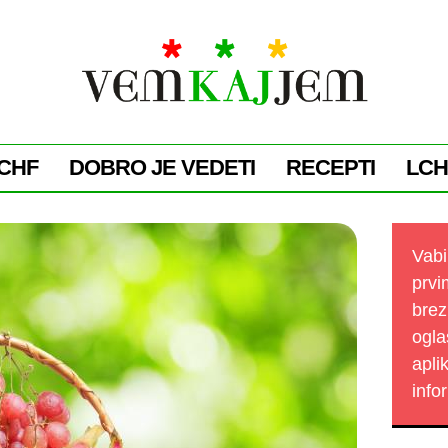
CHF
DOBRO JE VEDETI
RECEPTI
LCH
Vabi
prvi
brez
ogla
apli
info