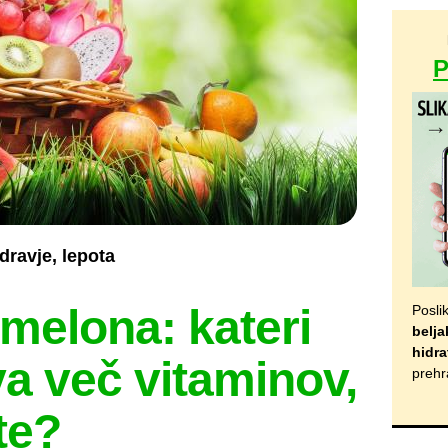
dravje, lepota
 melona: kateri
Posli
belja
hidra
va več vitaminov,
prehr
te?