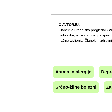
O AVTORJU:
Članek je uredniško pregledal
Zv
izobrazbe, a že vrsto let pa spre
načina življenja. Članek ni zdravni
Astma in alergije
Depr
Srčno-žilne bolezni
Za