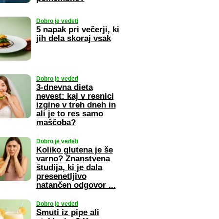
Dobro je vedeti
5 napak pri večerji, ki
jih dela skoraj vsak
Dobro je vedeti
3-dnevna dieta
nevest: kaj v resnici
izgine v treh dneh in
ali je to res samo
maščoba?
Dobro je vedeti
Koliko glutena je še
varno? Znanstvena
študija, ki je dala
presenetljivo
natančen odgovor ...
Dobro je vedeti
Smuti iz pipe ali