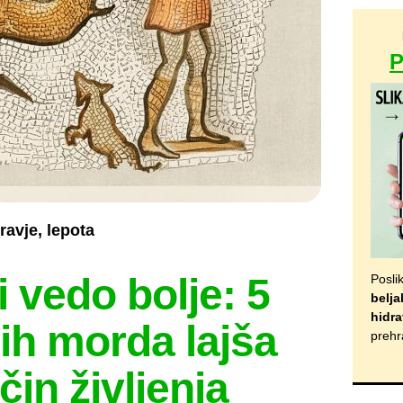
ravje, lepota
 vedo bolje: 5
Posli
belja
hidra
 jih morda lajša
prehr
čin življenja