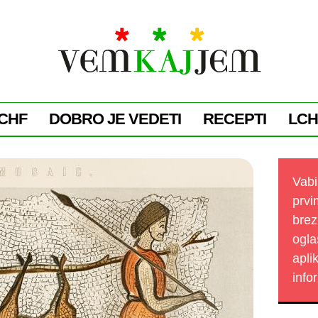
CHF
DOBRO JE VEDETI
RECEPTI
LCH
Vabi
prvi
brez
ogla
apli
info