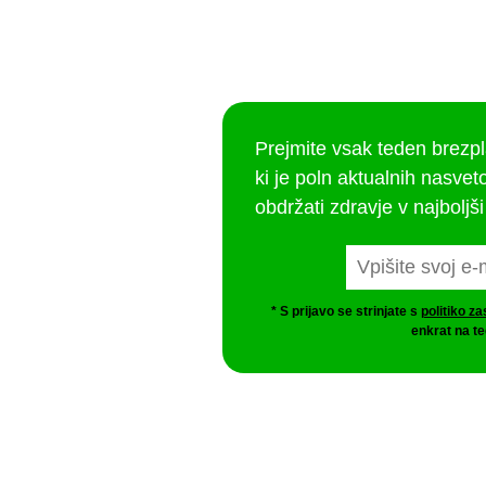
Prejmite vsak teden brezp
ki je poln aktualnih nasveto
obdržati zdravje v najboljši
* S prijavo se strinjate s
politiko z
enkrat na te