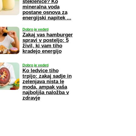
steklenice? Ko
mineralna voda
postane osnova za
energijski napitek ...
Dobro je vedeti
Zakaj vas hamburger
spravi v posteljo: 5
živil, ki vam tiho
kradejo energijo
Dobro je vedeti
Ko ledvice tiho
trpijo: zakaj sadje in
zelenjava nista le
moda, ampak vaša
najboljša naložba v
zdravje