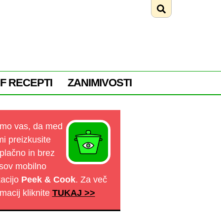
F RECEPTI
ZANIMIVOSTI
mo vas, da med
mi preizkusite
plačno in brez
sov mobilno
kacijo
Peek & Cook
. Za več
rmacij kliknite
TUKAJ >>