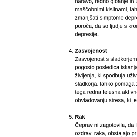
naravo, redno gibanje in
maščobnimi kislinami, lah
zmanjšati simptome depres
poroča, da so ljudje s kro
depresije.
Zasvojenost
Zasvojenost s sladkorjem
pogosto posledica iskanja
življenja, ki spodbuja už
sladkorja, lahko pomaga 
tega redna telesna aktiv
obvladovanju stresa, ki j
Rak
Čeprav ni zagotovila, da l
ozdravi raka, obstajajo pr