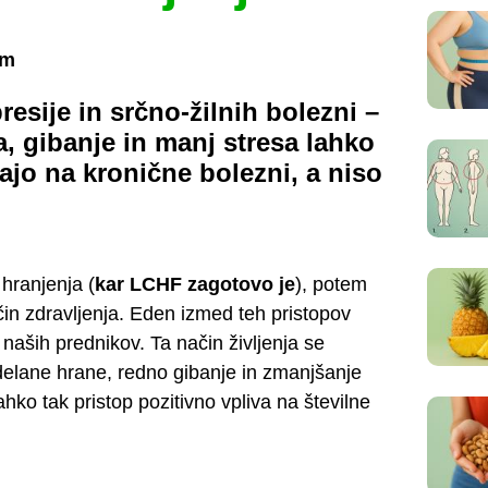
em
esije in srčno-žilnih bolezni –
, gibanje in manj stresa lahko
o na kronične bolezni, a niso
hranjenja (
kar LCHF zagotovo je
), potem
čin zdravljenja. Eden izmed teh pristopov
naših prednikov. Ta način življenja se
elane hrane, redno gibanje in zmanjšanje
hko tak pristop pozitivno vpliva na številne