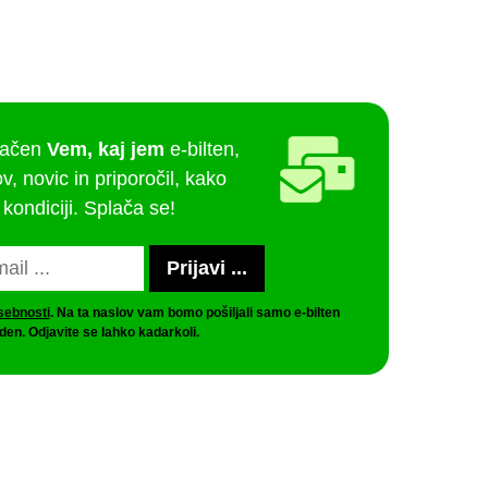
lačen
Vem, kaj jem
e-bilten,
v, novic in priporočil, kako
 kondiciji. Splača se!
asebnosti
. Na ta naslov vam bomo pošiljali samo e-bilten
den. Odjavite se lahko kadarkoli.