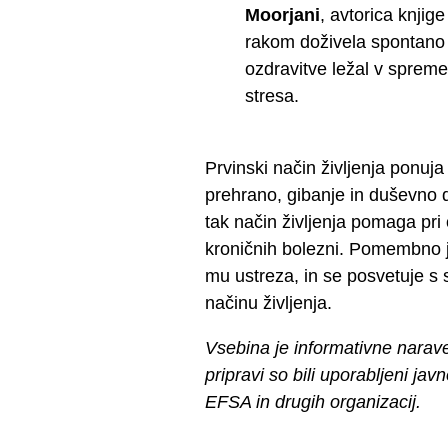
Moorjani
, avtorica knjige
rakom doživela spontano re
ozdravitve ležal v spreme
stresa.
Prvinski način življenja ponuja 
prehrano, gibanje in duševno d
tak način življenja pomaga pri
kroničnih bolezni. Pomembno j
mu ustreza, in se posvetuje 
načinu življenja.
Vsebina je informativne narav
pripravi so bili uporabljeni jav
EFSA in drugih organizacij.