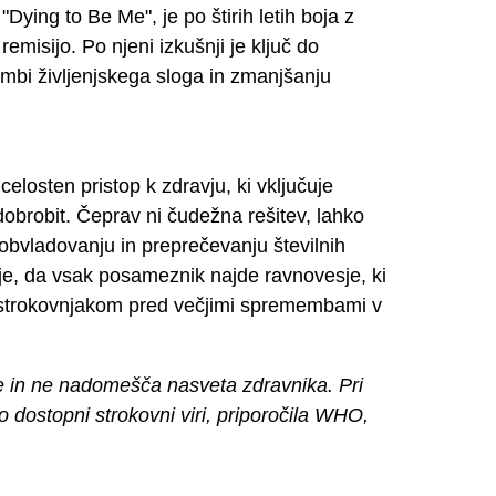
 "Dying to Be Me", je po štirih letih boja z
misijo. Po njeni izkušnji je ključ do
mbi življenjskega sloga in zmanjšanju
celosten pristop k zdravju, ki vključuje
obrobit. Čeprav ni čudežna rešitev, lahko
 obvladovanju in preprečevanju številnih
e, da vsak posameznik najde ravnovesje, ki
s strokovnjakom pred večjimi spremembami v
e in ne nadomešča nasveta zdravnika. Pri
no dostopni strokovni viri, priporočila WHO,