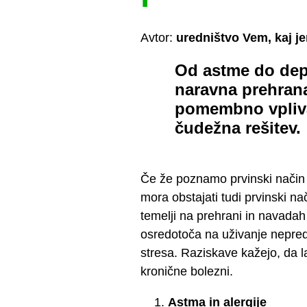
Avtor:
uredništvo Vem, kaj j
Od astme do depr
naravna prehrana
pomembno vplivaj
čudežna rešitev.
Če že poznamo prvinski način 
mora obstajati tudi prvinski na
temelji na prehrani in navadah 
osredotoča na uživanje nepred
stresa. Raziskave kažejo, da la
kronične bolezni.​
Astma in alergije