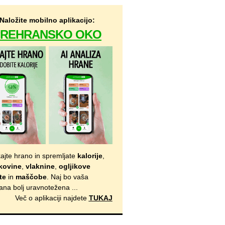
Naložite mobilno aplikacijo:
PREHRANSKO OKO
kajte hrano in spremljate
kalorije
,
kovine
,
vlaknine
,
ogljikove
te
in
maščobe
. Naj bo vaša
ana bolj uravnotežena ...
Več o aplikaciji najdete
TUKAJ