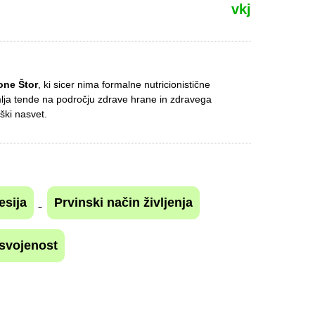
vkj
one Štor
, ki sicer nima formalne nutricionistične
mlja tende na področju zdrave hrane in zdravega
ški nasvet.
esija
Prvinski način življenja
svojenost