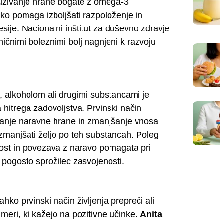
 uživanje hrane bogate z omega-3
ko pomaga izboljšati razpoloženje in
ije. Nacionalni inštitut za duševno zdravje
ničnimi boleznimi bolj nagnjeni k razvoju
, alkoholom ali drugimi substancami je
 hitrega zadovoljstva. Prvinski način
ivanje naravne hrane in zmanjšanje vnosa
zmanjšati željo po teh substancah. Poleg
nost in povezava z naravo pomagata pri
e pogosto sprožilec zasvojenosti.
ahko prvinski način življenja prepreči ali
imeri, ki kažejo na pozitivne učinke.
Anita