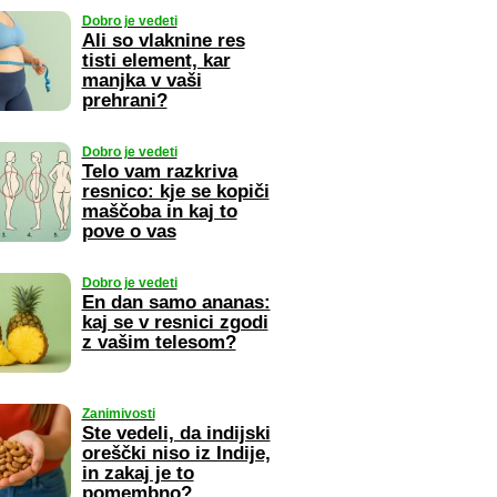
Dobro je vedeti
Ali so vlaknine res
tisti element, kar
manjka v vaši
prehrani?
Dobro je vedeti
Telo vam razkriva
resnico: kje se kopiči
maščoba in kaj to
pove o vas
Dobro je vedeti
En dan samo ananas:
kaj se v resnici zgodi
z vašim telesom?
Zanimivosti
Ste vedeli, da indijski
oreščki niso iz Indije,
in zakaj je to
pomembno?