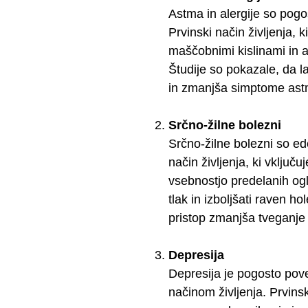
Astma in alergije so pogo
Prvinski način življenja,
maščobnimi kislinami in a
Študije so pokazale, da l
in zmanjša simptome ast
Srčno-žilne bolezni
Srčno-žilne bolezni so ed
način življenja, ki vključ
vsebnostjo predelanih ogl
tlak in izboljšati raven h
pristop zmanjša tveganje
Depresija
Depresija je pogosto pov
načinom življenja. Prvinsk