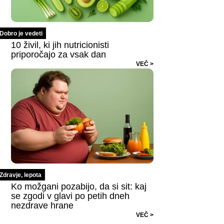
Dobro je vedeti
10 živil, ki jih nutricionisti
priporočajo za vsak dan
VEČ >
Zdravje, lepota
Ko možgani pozabijo, da si sit: kaj
se zgodi v glavi po petih dneh
nezdrave hrane
VEČ >