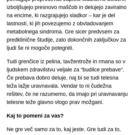
izboljšujejo presnovo maščob in delujejo zaviralno
na encime, ki razgrajujejo sladkor – kar je del
lastnosti, ki jih povezujemo z obvladovanjem
metabolnega sindroma. Gre sicer predvsem za
predklinične študije, zato dokončnih zaključkov za
ljudi še ni mogoče potegniti.
Tudi grenčice iz pelina, tavžentrože in rmana so v
ljudskem zdravilstvu veljale za "budilce prebave".
Če prebava dobro deluje, naj bi se tudi telesna
teža lažje uravnavala. Vendar to ni čudežna
rešitev, če ne razumemo, da imajo pri uravnavanju
telesne teže glavno vlogo prav možgani.
Kaj to pomeni za vas?
Ne gre več samo za to, kaj jeste. Gre tudi za to,