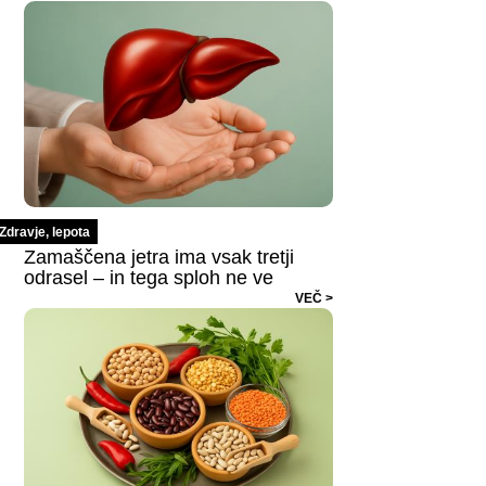
Zdravje, lepota
Zamaščena jetra ima vsak tretji
odrasel – in tega sploh ne ve
VEČ >