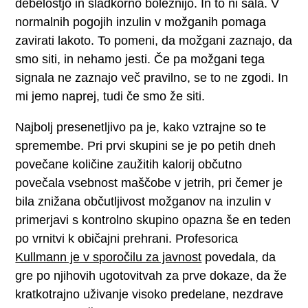
debelostjo in sladkorno boleznijo. In to ni šala. V
normalnih pogojih inzulin v možganih pomaga
zavirati lakoto. To pomeni, da možgani zaznajo, da
smo siti, in nehamo jesti. Če pa možgani tega
signala ne zaznajo več pravilno, se to ne zgodi. In
mi jemo naprej, tudi če smo že siti.
Najbolj presenetljivo pa je, kako vztrajne so te
spremembe. Pri prvi skupini se je po petih dneh
povečane količine zaužitih kalorij občutno
povečala vsebnost maščobe v jetrih, pri čemer je
bila znižana občutljivost možganov na inzulin v
primerjavi s kontrolno skupino opazna še en teden
po vrnitvi k običajni prehrani. Profesorica
Kullmann je v sporočilu za javnost
povedala, da
gre po njihovih ugotovitvah za prve dokaze, da že
kratkotrajno uživanje visoko predelane, nezdrave