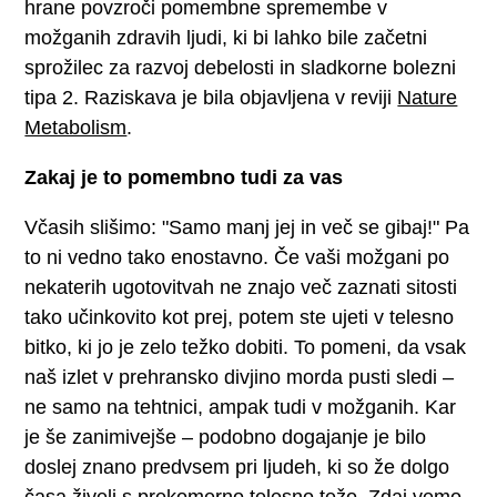
hrane povzroči pomembne spremembe v
možganih zdravih ljudi, ki bi lahko bile začetni
sprožilec za razvoj debelosti in sladkorne bolezni
tipa 2. Raziskava je bila objavljena v reviji
Nature
Metabolism
.
Zakaj je to pomembno tudi za vas
Včasih slišimo: "Samo manj jej in več se gibaj!" Pa
to ni vedno tako enostavno. Če vaši možgani po
nekaterih ugotovitvah ne znajo več zaznati sitosti
tako učinkovito kot prej, potem ste ujeti v telesno
bitko, ki jo je zelo težko dobiti. To pomeni, da vsak
naš izlet v prehransko divjino morda pusti sledi –
ne samo na tehtnici, ampak tudi v možganih. Kar
je še zanimivejše – podobno dogajanje je bilo
doslej znano predvsem pri ljudeh, ki so že dolgo
časa živeli s prekomerno telesno težo. Zdaj vemo,