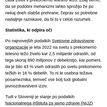
da se podobni mehanizmi lahko sprožijo že po
nekaj dneh slabše prehrane, čeprav so potrebne
nadaljnje raziskave, da bi to v celoti razumeli.
Statistika, ki odpira oči
Po najnovejših podatkih
Svetovne zdravstvene
organizacije
je leta 2022 na svetu s prekomerno
telesno težo živelo kar 2,5 milijarde odraslih, od
tega skoraj 890 milijonov z debelostjo, kar pomeni,
da je bilo 43 % vseh odraslih po svetu prekomerno
težkih in 16 % debelih. To ni le osebna težava
posameznika, temveč vse bolj tudi globalni
javnozdravstveni izziv.
Tudi v Sloveniji je stanje po podatkih
Nacionalnega inštituta za javno zdravje (NIJZ)