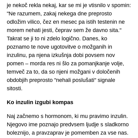
je nekoč rekla nekaj, kar se mi je vtisnilo v spomin:
"Ne razumem, zakaj nekega dne preprosto
odložim vilico, čez en mesec pa istih testenin ne
morem nehati jesti, čeprav sem že davno sita."
Takrat se ji to ni zdelo logično. Danes, ko
poznamo te nove ugotovitve o možganih in
inzulinu, pa njena izkušnja dobi povsem nov
pomen – morda res ni šlo za pomanjkanje volje,
temveč za to, da so njeni možgani v določenih
obdobjih preprosto "nehali poslušati" signale
sitosti.
Ko inzulin izgubi kompas
Naj začnemo s hormonom, ki mu pravimo inzulin.
Njegovo ime poznajo predvsem ljudje s sladkorno
boleznijo, a pravzaprav je pomemben za vse nas.