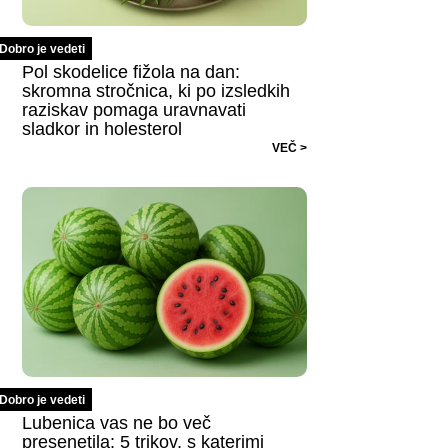
Dobro je vedeti
Pol skodelice fižola na dan:
skromna stročnica, ki po izsledkih
raziskav pomaga uravnavati
sladkor in holesterol
VEČ >
Dobro je vedeti
Lubenica vas ne bo več
presenetila: 5 trikov, s katerimi