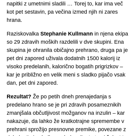
napitki z umetnimi sladili … Torej to, kar ima več
kot pet sestavin, pa večina izmed njih ni zares
hrana.
Raziskovalka
Stephanie Kullmann
in njena ekipa
so 29 zdravih moških razdelili v dve skupini. Ena
skupina je ohranila običajno prehrano, druga pa je
pet dni zapored uživala dodatnih 1500 kalorij iz
visoko predelanih, kalorično bogatih prigrizkov –
kar je približno en velik meni s sladko pijačo vsak
dan, pet dni zapored.
Rezultat?
Že po petih dneh prenajedanja s
predelano hrano se je pri zdravih posameznikih
zmanjšala občutljivost možganov na inzulin – kar
nakazuje, da lahko že kratkotrajne spremembe v
prehrani sprožijo presnovne premike, povezane z