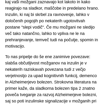
kaj vaši možgani zaznavajo kot lakoto in kako
reagirajo na sladkor, maščobe in predelano hrano.
Inzulin, ki naj bi skrbel za ravnovesje, lahko v
določenih pogojih po nekaterih ugotovitvah
postane "slepi vodič". Če mu možgani ne sledijo
več tako natančno, lahko to vpliva ne le na
prehranjevanje, temveč tudi na počutje, spomin in
motivacijo.
To nas pripelje do še ene zanimive povezave:
slabša občutljivost možganov na inzulin je v
nekaterih raziskavah povezana tudi z večjo
verjetnostjo za upad kognitivnih funkcij, demenco
in Alzheimerjevo bolezen. Strokovna literatura na
primer kaže, da sladkorna bolezen tipa 2 znatno
poveča tveganje za razvoj Alzheimerjeve bolezni,
saj so poti inzulinske signalizacije v možganih pri