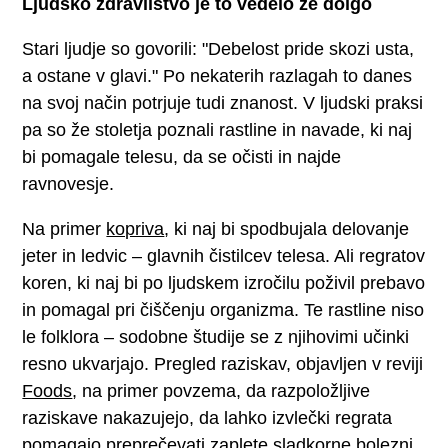
Ljudsko zdravilstvo je to vedelo že dolgo
Stari ljudje so govorili: "Debelost pride skozi usta,
a ostane v glavi." Po nekaterih razlagah to danes
na svoj način potrjuje tudi znanost. V ljudski praksi
pa so že stoletja poznali rastline in navade, ki naj
bi pomagale telesu, da se očisti in najde
ravnovesje.
Na primer
kopriva
, ki naj bi spodbujala delovanje
jeter in ledvic – glavnih čistilcev telesa. Ali regratov
koren, ki naj bi po ljudskem izročilu poživil prebavo
in pomagal pri čiščenju organizma. Te rastline niso
le folklora – sodobne študije se z njihovimi učinki
resno ukvarjajo. Pregled raziskav, objavljen v reviji
Foods
, na primer povzema, da razpoložljive
raziskave nakazujejo, da lahko izvlečki regrata
pomagajo preprečevati zaplete sladkorne bolezni,