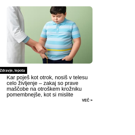
Zdravje, lepota
Kar poješ kot otrok, nosiš v telesu
celo življenje – zakaj so prave
maščobe na otroškem krožniku
pomembnejše, kot si mislite
VEČ >