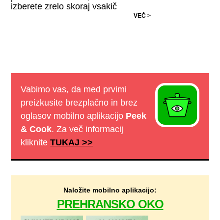
izberete zrelo skoraj vsakič
VEČ >
Vabimo vas, da med prvimi
preizkusite brezplačno in brez
oglasov mobilno aplikacijo
Peek
& Cook
. Za več informacij
kliknite
TUKAJ >>
Naložite mobilno aplikacijo:
PREHRANSKO OKO