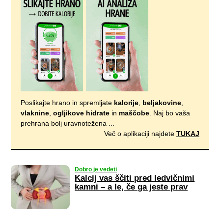
Poslikajte hrano in spremljate
kalorije
,
beljakovine
,
vlaknine
,
ogljikove hidrate
in
maščobe
. Naj bo vaša
prehrana bolj uravnotežena ...
Več o aplikaciji najdete
TUKAJ
Dobro je vedeti
Kalcij vas ščiti pred ledvičnimi
kamni – a le, če ga jeste prav