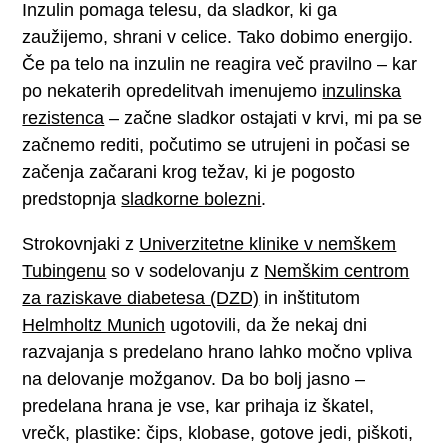
Inzulin pomaga telesu, da sladkor, ki ga
zaužijemo, shrani v celice. Tako dobimo energijo.
Če pa telo na inzulin ne reagira več pravilno – kar
po nekaterih opredelitvah imenujemo
inzulinska
rezistenca
– začne sladkor ostajati v krvi, mi pa se
začnemo rediti, počutimo se utrujeni in počasi se
začenja začarani krog težav, ki je pogosto
predstopnja
sladkorne bolezni
.
Strokovnjaki z
Univerzitetne klinike v nemškem
Tubingenu
so v sodelovanju z
Nemškim centrom
za raziskave diabetesa (DZD)
in inštitutom
Helmholtz Munich
ugotovili, da že nekaj dni
razvajanja s predelano hrano lahko močno vpliva
na delovanje možganov. Da bo bolj jasno –
predelana hrana je vse, kar prihaja iz škatel,
vrečk, plastike: čips, klobase, gotove jedi, piškoti,