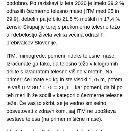
podobno. Po raziskavi iz leta 2020 je imelo 39,2 %
odraslih čezmerno telesno maso (ITM med 25 in
29,9), debelih pa je bilo 21,5 % moških in 17,4 %
žensk. Skupaj je torej s prekomerno telesno težo
ali debelostjo živela velika večina odraslih
prebivalcev Slovenije.
ITM, mimogrede, pomeni indeks telesne mase.
Izračunate ga tako, da telesno težo v kilogramih
delite s kvadratom telesne višine v metrih. Na
primer: če imate 80 kg in ste visoki 1,75 m, potem
je vaš ITM 80 / 1,75 = 26,1 – kar pomeni, da bi po
teh merilih že sodili v kategorijo čezmerne telesne
teže. Če vas to skrbi, se je vedno smiselno
posvetovati z zdravnikom, saj ITM ne upošteva
sestave telesa (na primer mišične mase).