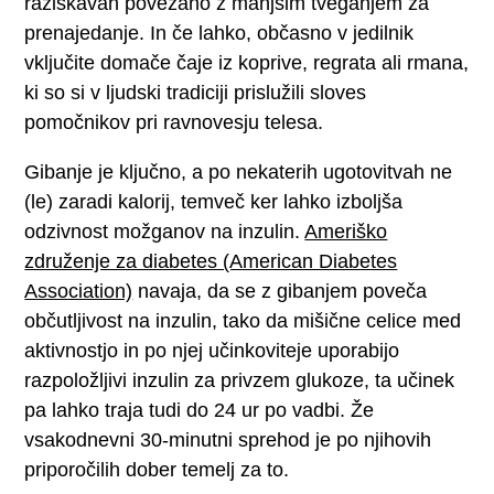
raziskavah povezano z manjšim tveganjem za
prenajedanje. In če lahko, občasno v jedilnik
vključite domače čaje iz koprive, regrata ali rmana,
ki so si v ljudski tradiciji prislužili sloves
pomočnikov pri ravnovesju telesa.
Gibanje je ključno, a po nekaterih ugotovitvah ne
(le) zaradi kalorij, temveč ker lahko izboljša
odzivnost možganov na inzulin.
Ameriško
združenje za diabetes (American Diabetes
Association)
navaja, da se z gibanjem poveča
občutljivost na inzulin, tako da mišične celice med
aktivnostjo in po njej učinkoviteje uporabijo
razpoložljivi inzulin za privzem glukoze, ta učinek
pa lahko traja tudi do 24 ur po vadbi. Že
vsakodnevni 30-minutni sprehod je po njihovih
priporočilih dober temelj za to.