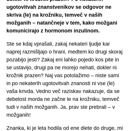
ugotovitvah znanstvenikov se odgovor ne
skriva (le) na krožniku, temveč v naših
možganih – natančneje v tem, kako možgani
komunicirajo z hormonom inzulinom.
Ste se kdaj vprašali, zakaj nekateri ljudje kar
naprej razmišljajo o hrani, medtem ko drugi skoraj
pozabijo jesti? Zakaj eni lahko pojedo kos pite in
se ustavijo, drugi pa ne morejo nehati, dokler ni
krožnik prazen? Naj vas potolažimo – niste sami
in po nekaterih ugotovitvah znanosti ni vse (le)
vaša krivda. Vedno več raziskav nakazuje, da se
debelost morda ne začne le na krožniku, temveč
tudi v naših možganih. Ja, prav ste prebrali – v
možganih!
Znanka, ki je leta hodila od ene diete do druge, mi