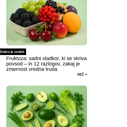
Dobro je vedeti
Fruktoza: sadni sladkor, ki se skriva
povsod – in 12 razlogov, zakaj je
zmernost vredna truda
VEČ >