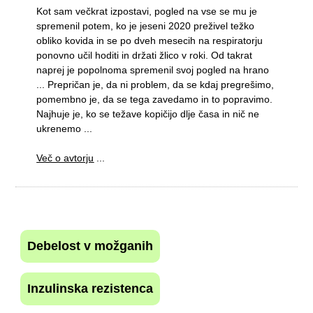
Kot sam večkrat izpostavi, pogled na vse se mu je
spremenil potem, ko je jeseni 2020 preživel težko
obliko kovida in se po dveh mesecih na respiratorju
ponovno učil hoditi in držati žlico v roki. Od takrat
naprej je popolnoma spremenil svoj pogled na hrano
... Prepričan je, da ni problem, da se kdaj pregrešimo,
pomembno je, da se tega zavedamo in to popravimo.
Najhuje je, ko se težave kopičijo dlje časa in nič ne
ukrenemo ...
Več o avtorju
...
Debelost v možganih
Inzulinska rezistenca