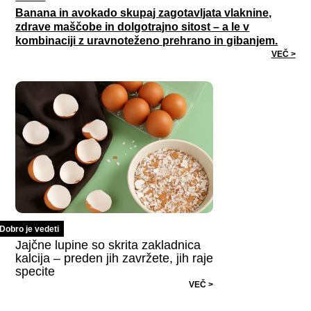
Banana in avokado skupaj zagotavljata vlaknine,
zdrave maščobe in dolgotrajno sitost – a le v
kombinaciji z uravnoteženo prehrano in gibanjem.
VEČ >
Dobro je vedeti
Jajčne lupine so skrita zakladnica
kalcija – preden jih zavržete, jih raje
specite
VEČ >