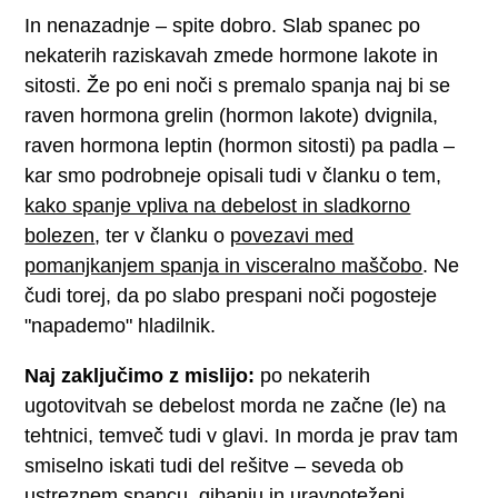
In nenazadnje – spite dobro. Slab spanec po
nekaterih raziskavah zmede hormone lakote in
sitosti. Že po eni noči s premalo spanja naj bi se
raven hormona grelin (hormon lakote) dvignila,
raven hormona leptin (hormon sitosti) pa padla –
kar smo podrobneje opisali tudi v članku o tem,
kako spanje vpliva na debelost in sladkorno
bolezen
, ter v članku o
povezavi med
pomanjkanjem spanja in visceralno maščobo
. Ne
čudi torej, da po slabo prespani noči pogosteje
"napademo" hladilnik.
Naj zaključimo z mislijo:
po nekaterih
ugotovitvah se debelost morda ne začne (le) na
tehtnici, temveč tudi v glavi. In morda je prav tam
smiselno iskati tudi del rešitve – seveda ob
ustreznem spancu, gibanju in uravnoteženi