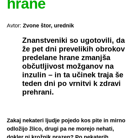
hrane
Avtor:
Zvone štor, urednik
Znanstveniki so ugotovili, da
že pet dni prevelikih obrokov
predelane hrane zmanjša
občutljivost možganov na
inzulin – in ta učinek traja še
teden dni po vrnitvi k zdravi
prehrani.
Zakaj nekateri ljudje pojedo kos pite in mirno
odložijo žlico, drugi pa ne morejo nehati,
dokler ni krožnik prazen? Po nekaterih