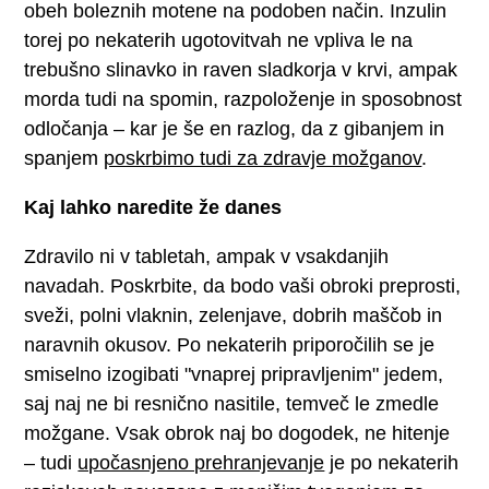
obeh boleznih motene na podoben način. Inzulin
torej po nekaterih ugotovitvah ne vpliva le na
trebušno slinavko in raven sladkorja v krvi, ampak
morda tudi na spomin, razpoloženje in sposobnost
odločanja – kar je še en razlog, da z gibanjem in
spanjem
poskrbimo tudi za zdravje možganov
.
Kaj lahko naredite že danes
Zdravilo ni v tabletah, ampak v vsakdanjih
navadah. Poskrbite, da bodo vaši obroki preprosti,
sveži, polni vlaknin, zelenjave, dobrih maščob in
naravnih okusov. Po nekaterih priporočilih se je
smiselno izogibati "vnaprej pripravljenim" jedem,
saj naj ne bi resnično nasitile, temveč le zmedle
možgane. Vsak obrok naj bo dogodek, ne hitenje
– tudi
upočasnjeno prehranjevanje
je po nekaterih