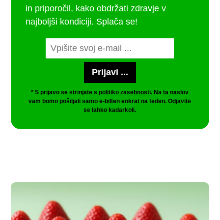
in priporočil, kako obdržati zdravje v
najboljši kondiciji. Splača se!
* S prijavo se strinjate s
politiko zasebnosti
. Na ta naslov
vam bomo pošiljali samo e-bilten enkrat na teden. Odjavite
se lahko kadarkoli.