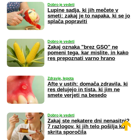
Dobro je vedeti
Lupine sadja, ki jih mečete v
smeti: zakaj je to napaka, ki se jo
splača popraviti
Dobro je vedeti
Zakaj oznaka "brez GSO" ne
pomeni tega, kar mislite, in kako
res prepoznati varno hrano
Zdravje, lepota
Afte v ustih: domača zdravila, ki
res delujejo in tista, ki jim ne
smete verjeti na besedo
Dobro je vedeti
Zakaj ste nekatere dni nenasitni?
7 razlogov, ki jih telo pošilja kot
skrita sporočila