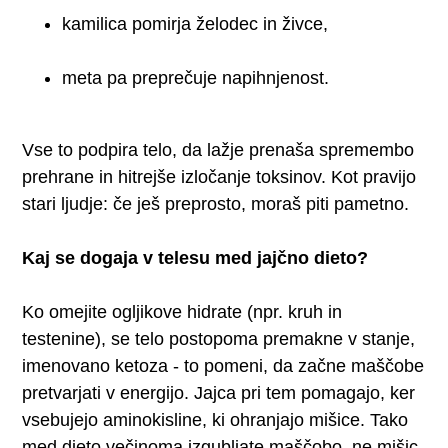
kamilica pomirja želodec in živce,
meta pa preprečuje napihnjenost.
Vse to podpira telo, da lažje prenaša spremembo
prehrane in hitrejše izločanje toksinov. Kot pravijo
stari ljudje: če ješ preprosto, moraš piti pametno.
Kaj se dogaja v telesu med jajčno dieto?
Ko omejite ogljikove hidrate (npr. kruh in
testenine), se telo postopoma premakne v stanje,
imenovano ketoza - to pomeni, da začne maščobe
pretvarjati v energijo. Jajca pri tem pomagajo, ker
vsebujejo aminokisline, ki ohranjajo mišice. Tako
med dieto večinoma izgubljate maščobo, ne mišic,