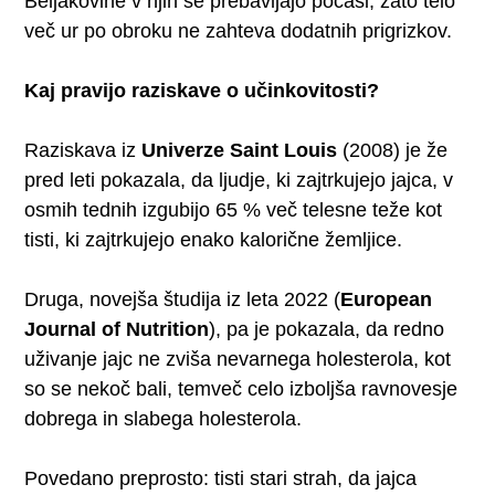
Beljakovine v njih se prebavljajo počasi, zato telo
več ur po obroku ne zahteva dodatnih prigrizkov.
Kaj pravijo raziskave o učinkovitosti?
Raziskava iz
Univerze Saint Louis
(2008) je že
pred leti pokazala, da ljudje, ki zajtrkujejo jajca, v
osmih tednih izgubijo 65 % več telesne teže kot
tisti, ki zajtrkujejo enako kalorične žemljice.
Druga, novejša študija iz leta 2022 (
European
Journal of Nutrition
), pa je pokazala, da redno
uživanje jajc ne zviša nevarnega holesterola, kot
so se nekoč bali, temveč celo izboljša ravnovesje
dobrega in slabega holesterola.
Povedano preprosto: tisti stari strah, da jajca