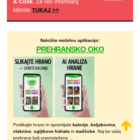
& Cook
. Za več informacij
kliknite
TUKAJ >>
Naložite mobilno aplikacijo:
PREHRANSKO OKO
Poslikajte hrano in spremljate
kalorije
,
beljakovine
,
vlaknine
,
ogljikove hidrate
in
maščobe
. Naj bo vaša
prehrana bolj uravnotežena ...