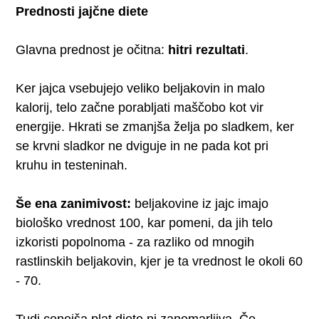
Prednosti jajčne diete
Glavna prednost je očitna:
hitri rezultati
.
Ker jajca vsebujejo veliko beljakovin in malo
kalorij, telo začne porabljati maščobo kot vir
energije. Hkrati se zmanjša želja po sladkem, ker
se krvni sladkor ne dviguje in ne pada kot pri
kruhu in testeninah.
Še ena zanimivost:
beljakovine iz jajc imajo
biološko vrednost 100, kar pomeni, da jih telo
izkoristi popolnoma - za razliko od mnogih
rastlinskih beljakovin, kjer je ta vrednost le okoli 60
- 70.
Tudi cenejša plat diete ni zanemarljiva. Če