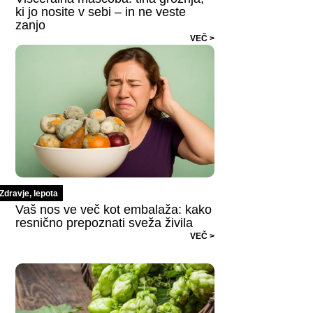
ki jo nosite v sebi – in ne veste
zanjo
VEČ >
Zdravje, lepota
Vaš nos ve več kot embalaža: kako
resnično prepoznati sveža živila
VEČ >