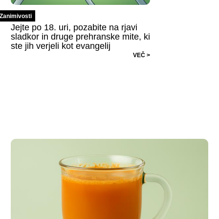
Zanimivosti
Jejte po 18. uri, pozabite na rjavi
sladkor in druge prehranske mite, ki
ste jih verjeli kot evangelij
VEČ >