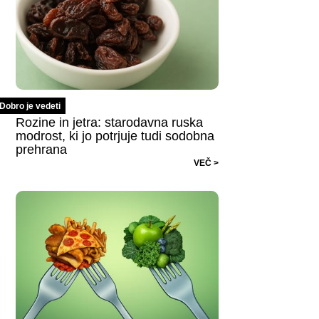
Dobro je vedeti
Rozine in jetra: starodavna ruska
modrost, ki jo potrjuje tudi sodobna
prehrana
VEČ >