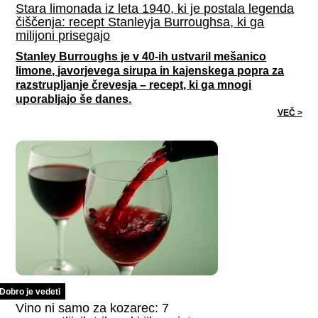
Stara limonada iz leta 1940, ki je postala legenda
čiščenja: recept Stanleyja Burroughsa, ki ga
milijoni prisegajo
Stanley Burroughs je v 40-ih ustvaril mešanico
limone, javorjevega sirupa in kajenskega popra za
razstrupljanje črevesja – recept, ki ga mnogi
uporabljajo še danes.
VEČ >
Dobro je vedeti
Vino ni samo za kozarec: 7