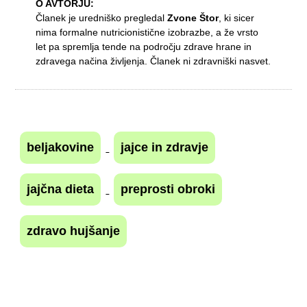
O AVTORJU:
Članek je uredniško pregledal
Zvone Štor
, ki sicer
nima formalne nutricionistične izobrazbe, a že vrsto
let pa spremlja tende na področju zdrave hrane in
zdravega načina življenja. Članek ni zdravniški nasvet.
beljakovine
jajce in zdravje
jajčna dieta
preprosti obroki
zdravo hujšanje