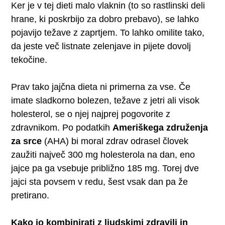
Ker je v tej dieti malo vlaknin (to so rastlinski deli
hrane, ki poskrbijo za dobro prebavo), se lahko
pojavijo težave z zaprtjem. To lahko omilite tako,
da jeste več listnate zelenjave in pijete dovolj
tekočine.
Prav tako jajčna dieta ni primerna za vse. Če
imate sladkorno bolezen, težave z jetri ali visok
holesterol, se o njej najprej pogovorite z
zdravnikom. Po podatkih
Ameriškega združenja
za srce
(AHA) bi moral zdrav odrasel človek
zaužiti največ 300 mg holesterola na dan, eno
jajce pa ga vsebuje približno 185 mg. Torej dve
jajci sta povsem v redu, šest vsak dan pa že
pretirano.
Kako jo kombinirati z ljudskimi zdravili in