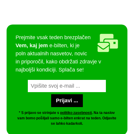
Prejmite vsak teden brezplačen
Vem, kaj jem
e-bilten, ki je
poln aktualnih nasvetov, novic
in priporočil, kako obdržati zdravje v
najboljši kondiciji. Splača se!
* S prijavo se strinjate s
politiko zasebnosti
. Na ta naslov
vam bomo pošiljali samo e-bilten enkrat na teden. Odjavite
se lahko kadarkoli.