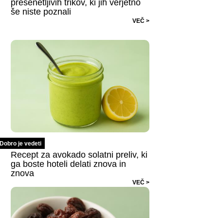
presenetljivih trikov, ki jih verjetno
še niste poznali
VEČ >
Dobro je vedeti
Recept za avokado solatni preliv, ki
ga boste hoteli delati znova in
znova
VEČ >