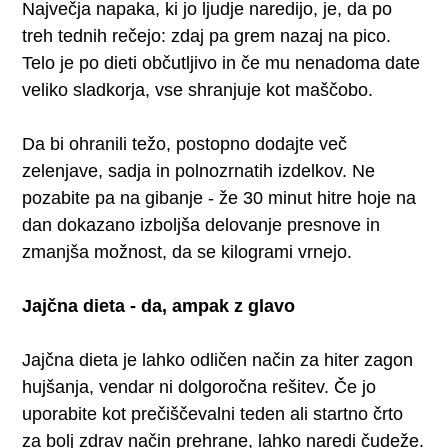
Največja napaka, ki jo ljudje naredijo, je, da po
treh tednih rečejo: zdaj pa grem nazaj na pico.
Telo je po dieti občutljivo in če mu nenadoma date
veliko sladkorja, vse shranjuje kot maščobo.
Da bi ohranili težo, postopno dodajte več
zelenjave, sadja in polnozrnatih izdelkov. Ne
pozabite pa na gibanje - že 30 minut hitre hoje na
dan dokazano izboljša delovanje presnove in
zmanjša možnost, da se kilogrami vrnejo.
Jajčna dieta - da, ampak z glavo
Jajčna dieta je lahko odličen način za hiter zagon
hujšanja, vendar ni dolgoročna rešitev. Če jo
uporabite kot prečiščevalni teden ali startno črto
za bolj zdrav način prehrane, lahko naredi čudeže.