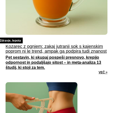
Zdravje, lepota
Kozarec z ognjem: zakaj jutranji sok s kajenskim
poprom ni le trend, ampak ga podpira tudi znanost
Pet sestavin, ki skupaj pospeši presnovo, krepijo
odpornost in podaljšajo sitost – in meta-analiza 13
študij, ki stoji za tem.
VEČ >