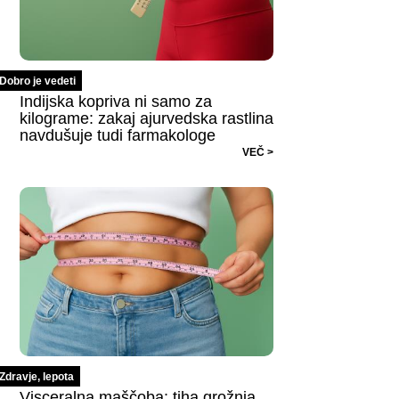
Dobro je vedeti
Indijska kopriva ni samo za
kilograme: zakaj ajurvedska rastlina
navdušuje tudi farmakologe
VEČ >
Zdravje, lepota
Visceralna maščoba: tiha grožnja,