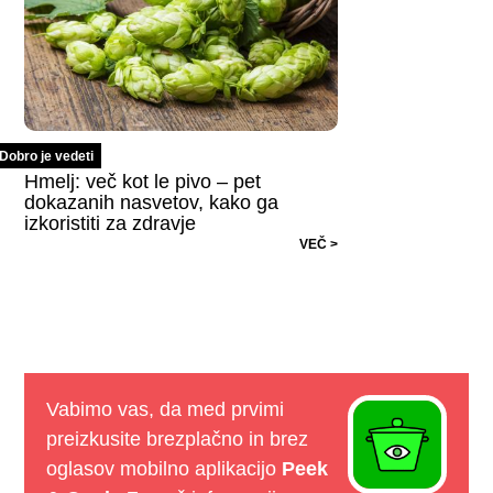
Dobro je vedeti
Hmelj: več kot le pivo – pet
dokazanih nasvetov, kako ga
izkoristiti za zdravje
VEČ >
Vabimo vas, da med prvimi
preizkusite brezplačno in brez
oglasov mobilno aplikacijo
Peek