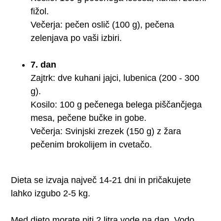
fižol.
Večerja: pečen oslič (100 g), pečena
zelenjava po vaši izbiri.
7. dan
Zajtrk: dve kuhani jajci, lubenica (200 - 300
g).
Kosilo: 100 g pečenega belega piščančjega
mesa, pečene bučke in gobe.
Večerja: Svinjski zrezek (150 g) z žara
pečenim brokolijem in cvetačo.
Dieta se izvaja največ 14-21 dni in pričakujete
lahko izgubo 2-5 kg.
Med dieto morate piti 2 litra vode na dan. Vodo