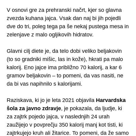
V osnovi gre za prehranski načrt, kjer so glavna
zvezda kuhana jajca. Vsak dan naj bi jih pojedli
dve do tri, poleg tega pa še nekaj pustega mesa in
zelenjave z malo ogljikovih hidratov.
Glavni cilj diete je, da telo dobi veliko beljakovin
(to so gradniki mišic, las in kože), hkrati pa malo
kalorij. Eno jajce ima približno 70 kalorij, a kar 6
gramov beljakovin – to pomeni, da vas nasiti, ne
da bi vas napihnilo s kalorijami.
Raziskava, ki jo je leta 2021 objavila
Harvardska
šola za javno zdravje
, je pokazala, da ljudje, ki
za zajtrk pojedo jajca, v naslednjih 24 urah
zaužijejo v povprečju 350 kalorij manj kot tisti, ki
zajtrkujejo kruh ali žitarice. To pomeni, da že samo