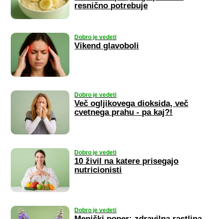
resnično potrebuje
Dobro je vedeti
Vikend glavoboli
Dobro je vedeti
Več ogljikovega dioksida, več
cvetnega prahu - pa kaj?!
Dobro je vedeti
10 živil na katere prisegajo
nutricionisti
Dobro je vedeti
Meniški poper: zdravilna rastlina