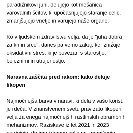
paradižnikovi juhi, delujejo kot mešanica
varovalnih ščitov, ki upočasnjujejo staranje celic,
zmanjšujejo vnetje in varujejo naše organe.
Ko v ljudskem zdravilstvu velja, da je "juha dobra
za kri in srce", danes pa vemo zakaj: ker znižuje
oksidativni stres, ki je povezan s starostjo,
boleznimi in utrujenostjo.
Naravna zaščita pred rakom: kako deluje
likopen
Najmočnejša barva v naravi, ki dela v vašo korist,
je rdeča. V znanstvenem svetu prav zato likopen
velja za enega najmočnejših rastlinskih obrambnih
mehanizmov. Raziskave iz let 2021 in 2023
potrjujejo, da ima izjemen vpliv na zmanjšanje