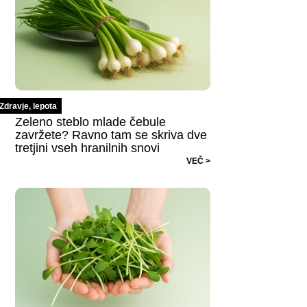
Zdravje, lepota
Zeleno steblo mlade čebule
zavržete? Ravno tam se skriva dve
tretjini vseh hranilnih snovi
VEČ >