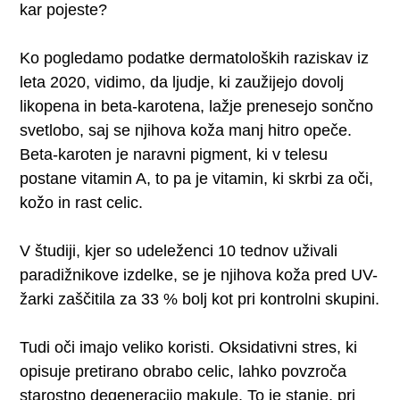
kar pojeste?
Ko pogledamo podatke dermatoloških raziskav iz
leta 2020, vidimo, da ljudje, ki zaužijejo dovolj
likopena in beta-karotena, lažje prenesejo sončno
svetlobo, saj se njihova koža manj hitro opeče.
Beta-karoten je naravni pigment, ki v telesu
postane vitamin A, to pa je vitamin, ki skrbi za oči,
kožo in rast celic.
V študiji, kjer so udeleženci 10 tednov uživali
paradižnikove izdelke, se je njihova koža pred UV-
žarki zaščitila za 33 % bolj kot pri kontrolni skupini.
Tudi oči imajo veliko koristi. Oksidativni stres, ki
opisuje pretirano obrabo celic, lahko povzroča
starostno degeneracijo makule. To je stanje, pri