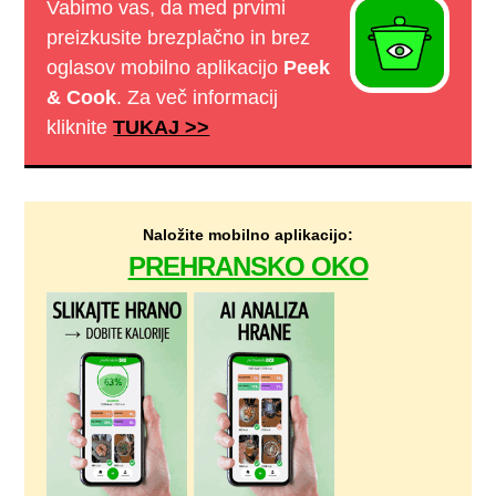
Vabimo vas, da med prvimi
preizkusite brezplačno in brez
oglasov mobilno aplikacijo
Peek
& Cook
. Za več informacij
kliknite
TUKAJ >>
Naložite mobilno aplikacijo:
PREHRANSKO OKO