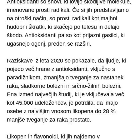
Antioksidanti so snovi, ki lovijo škodljive molekule,
imenovane prosti radikali. Če si jih predstavljamo
na otroški način, so prosti radikali kot majhni
hudobni škratki, ki skačejo po telesu in delajo
škodo. Antioksidanti pa so kot prijazni gasilci, ki
ugasnejo ogenj, preden se razširi.
Raziskave iz leta 2020 so pokazale, da ljudje, ki
pojedo več hrane z antioksidanti, vključno s
paradižnikom, zmanjšajo tveganje za nastanek
raka, sladkorne bolezni in srčno-žilnih bolezni.
Ena izmed največjih študij, ki je vključevala več
kot 45.000 udeležencev, je potrdila, da imajo
osebe z najvišjim vnosom likopena do 28 %
manjše tveganje za raka prostate.
Likopen in flavonoidi, ki jih najdemo v