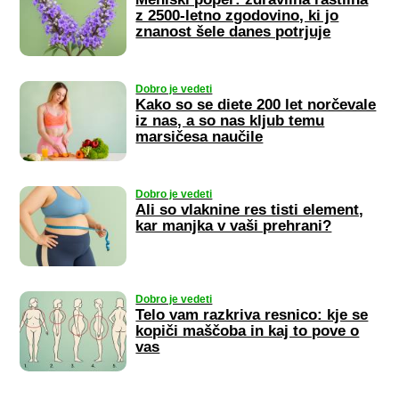
z 2500-letno zgodovino, ki jo
znanost šele danes potrjuje
Dobro je vedeti
Kako so se diete 200 let norčevale
iz nas, a so nas kljub temu
marsičesa naučile
Dobro je vedeti
Ali so vlaknine res tisti element,
kar manjka v vaši prehrani?
Dobro je vedeti
Telo vam razkriva resnico: kje se
kopiči maščoba in kaj to pove o
vas