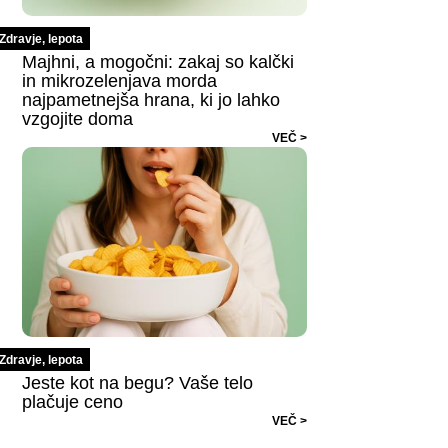
Zdravje, lepota
Majhni, a mogočni: zakaj so kalčki
in mikrozelenjava morda
najpametnejša hrana, ki jo lahko
vzgojite doma
VEČ >
Zdravje, lepota
Jeste kot na begu? Vaše telo
plačuje ceno
VEČ >