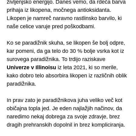
življenjsko energijo. Danes vemo, da rdeča barva
prihaja iz likopena, močnega antioksidanta.
Likopen je namreč naravno rastlinsko barvilo, ki
naše celice varuje pred poškodbami.
Ko se paradižnik skuha, se likopen še bolj odpre,
kar pomeni, da ga telo do 30 % bolje vsrka kot iz
surovega paradižnika. To trdijo raziskave
Univerze v Illinoisu
iz leta 2021, ki so merile,
kako dobro telo absorbira likopen iz različnih oblik
paradižnika.
In prav zato je paradižnikova juha veliko več kot
običajna topla jed. Je eden najlažjih načinov, da
naredimo nekaj dobrega za svoje zdravje, brez
dragih prehranskih dopolnil in brez kompliciranja.