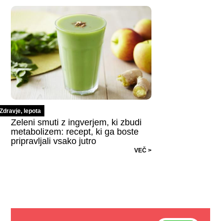
Zdravje, lepota
Zeleni smuti z ingverjem, ki zbudi
metabolizem: recept, ki ga boste
pripravljali vsako jutro
VEČ >