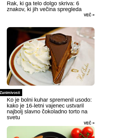
Rak, ki ga telo dolgo skriva: 6
znakov, ki jih večina spregleda
VEČ >
Zanimivosti
Ko je bolni kuhar spremenil usodo:
kako je 16-letni vajenec ustvaril
najbolj slavno čokoladno torto na
svetu
VEČ >