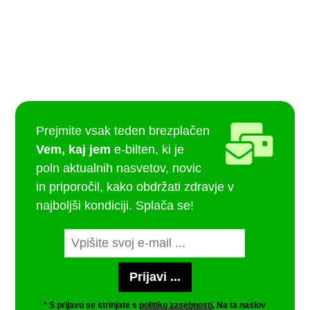
Prejmite vsak teden brezplačen
Vem, kaj jem
e-bilten, ki je
poln aktualnih nasvetov, novic
in priporočil, kako obdržati zdravje v
najboljši kondiciji. Splača se!
* S prijavo se strinjate s
politiko zasebnosti
. Na ta naslov