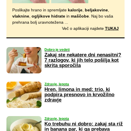
Poslikajte hrano in spremljate
kalorije
,
beljakovine
,
vlaknine
,
ogljikove hidrate
in
maščobe
. Naj bo vaša
prehrana bolj uravnotežena ...
Več o aplikaciji najdete
TUKAJ
Dobro je vedeti
Zakaj ste nekatere dni nenasitni?
7 razlogov, ki jih telo pošilja kot
skrita sporočila
Zdravje, lepota
Hren, limona in med: trio, ki
podpira presnovo in krvožilno
zdravje
Zdravje, lepota
Ko trebuhu ni dobro: zakaj sta riž
in banana par, ki ga prebava