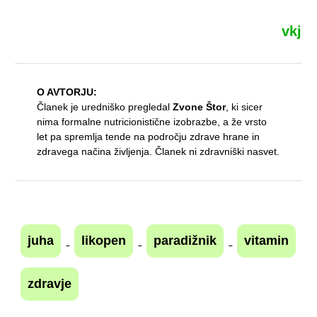
vkj
O AVTORJU:
Članek je uredniško pregledal
Zvone Štor
, ki sicer
nima formalne nutricionistične izobrazbe, a že vrsto
let pa spremlja tende na področju zdrave hrane in
zdravega načina življenja. Članek ni zdravniški nasvet.
juha
likopen
paradižnik
vitamin
zdravje