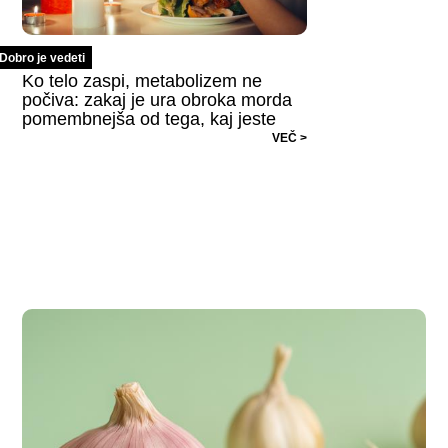
Dobro je vedeti
Ko telo zaspi, metabolizem ne
počiva: zakaj je ura obroka morda
pomembnejša od tega, kaj jeste
VEČ >