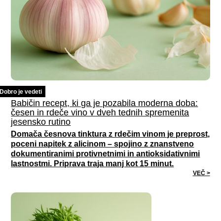
Dobro je vedeti
Babičin recept, ki ga je pozabila moderna doba:
česen in rdeče vino v dveh tednih spremenita
jesensko rutino
Domača česnova tinktura z rdečim vinom je preprost,
poceni napitek z alicinom – spojino z znanstveno
dokumentiranimi protivnetnimi in antioksidativnimi
lastnostmi. Priprava traja manj kot 15 minut.
VEČ >