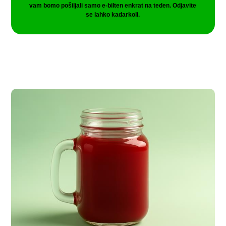
vam bomo pošiljali samo e-bilten enkrat na teden. Odjavite
se lahko kadarkoli.