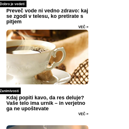
Dobro je vedeti
Preveč vode ni vedno zdravo: kaj
se zgodi v telesu, ko pretirate s
pitjem
VEČ >
Zanimivosti
Kdaj popiti kavo, da res deluje?
Vaše telo ima urnik – in verjetno
ga ne upoštevate
VEČ >