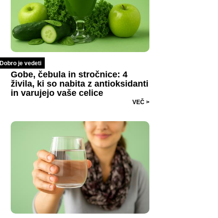
Dobro je vedeti
Gobe, čebula in stročnice: 4
živila, ki so nabita z antioksidanti
in varujejo vaše celice
VEČ >