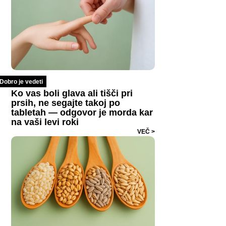
Dobro je vedeti
Ko vas boli glava ali tišči pri
prsih, ne segajte takoj po
tabletah — odgovor je morda kar
na vaši levi roki
VEČ >