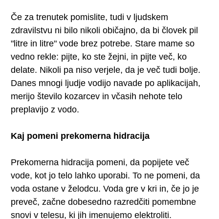
Če za trenutek pomislite, tudi v ljudskem
zdravilstvu ni bilo nikoli običajno, da bi človek pil
"litre in litre" vode brez potrebe. Stare mame so
vedno rekle: pijte, ko ste žejni, in pijte več, ko
delate. Nikoli pa niso verjele, da je več tudi bolje.
Danes mnogi ljudje vodijo navade po aplikacijah,
merijo število kozarcev in včasih nehote telo
preplavijo z vodo.
Kaj pomeni prekomerna hidracija
Prekomerna hidracija pomeni, da popijete več
vode, kot jo telo lahko uporabi. To ne pomeni, da
voda ostane v želodcu. Voda gre v kri in, če jo je
preveč, začne dobesedno razredčiti pomembne
snovi v telesu, ki jih imenujemo elektroliti.