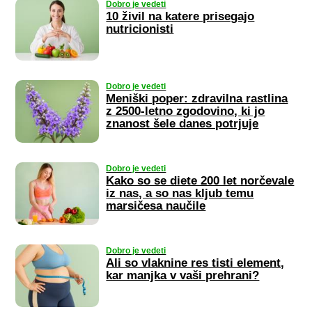
Dobro je vedeti
10 živil na katere prisegajo
nutricionisti
Dobro je vedeti
Meniški poper: zdravilna rastlina
z 2500-letno zgodovino, ki jo
znanost šele danes potrjuje
Dobro je vedeti
Kako so se diete 200 let norčevale
iz nas, a so nas kljub temu
marsičesa naučile
Dobro je vedeti
Ali so vlaknine res tisti element,
kar manjka v vaši prehrani?