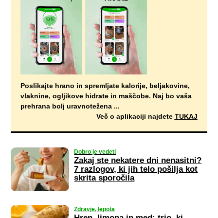
Poslikajte hrano in spremljate
kalorije
,
beljakovine
,
vlaknine
,
ogljikove hidrate
in
maščobe
. Naj bo vaša
prehrana bolj uravnotežena ...
Več o aplikaciji najdete
TUKAJ
Dobro je vedeti
Zakaj ste nekatere dni nenasitni?
7 razlogov, ki jih telo pošilja kot
skrita sporočila
Zdravje, lepota
Hren, limona in med: trio, ki