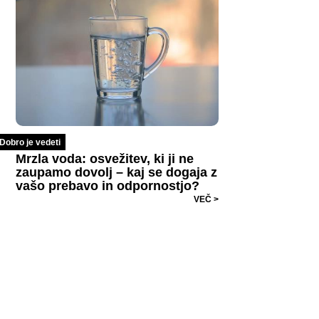
Dobro je vedeti
Mrzla voda: osvežitev, ki ji ne
zaupamo dovolj – kaj se dogaja z
vašo prebavo in odpornostjo?
VEČ >