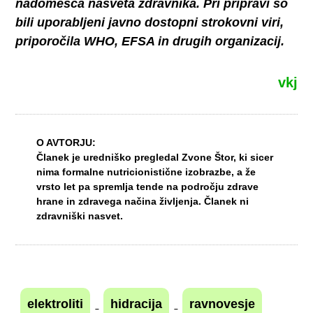
nadomešča nasveta zdravnika. Pri pripravi so
bili uporabljeni javno dostopni strokovni viri,
priporočila WHO, EFSA in drugih organizacij.
vkj
O AVTORJU:
Članek je uredniško pregledal
Zvone Štor
, ki sicer
nima formalne nutricionistične izobrazbe, a že
vrsto let pa spremlja tende na področju zdrave
hrane in zdravega načina življenja. Članek ni
zdravniški nasvet.
elektroliti
hidracija
ravnovesje