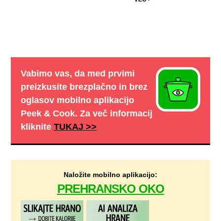
Vabimo vas, da med prvimi
preizkusite brezplačno in brez
oglasov mobilno aplikacijo
Peek & Cook
. Za več informacij
kliknite
TUKAJ >>
Naložite mobilno aplikacijo:
PREHRANSKO OKO