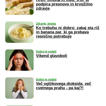
podpira presnovo in krvožilno
zdravje
Zdravje, lepota
Ko trebuhu ni dobro: zakaj sta riž
in banana par, ki ga prebava
resnično potrebuje
Dobro je vedeti
Vikend glavoboli
Dobro je vedeti
Več ogljikovega dioksida, več
cvetnega prahu - pa kaj?!