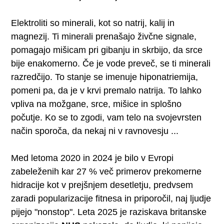
Elektroliti so minerali, kot so natrij, kalij in
magnezij. Ti minerali prenašajo živčne signale,
pomagajo mišicam pri gibanju in skrbijo, da srce
bije enakomerno. Če je vode preveč, se ti minerali
razredčijo. To stanje se imenuje hiponatriemija,
pomeni pa, da je v krvi premalo natrija. To lahko
vpliva na možgane, srce, mišice in splošno
počutje. Ko se to zgodi, vam telo na svojevrsten
način sporoča, da nekaj ni v ravnovesju ...
Med letoma 2020 in 2024 je bilo v Evropi
zabeleženih kar 27 % več primerov prekomerne
hidracije kot v prejšnjem desetletju, predvsem
zaradi popularizacije fitnesa in priporočil, naj ljudje
pijejo "nonstop". Leta 2025 je raziskava britanske