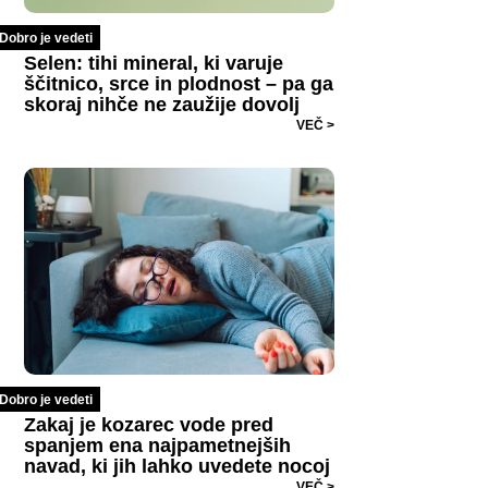
Dobro je vedeti
Selen: tihi mineral, ki varuje
ščitnico, srce in plodnost – pa ga
skoraj nihče ne zaužije dovolj
VEČ >
Dobro je vedeti
Zakaj je kozarec vode pred
spanjem ena najpametnejših
navad, ki jih lahko uvedete nocoj
VEČ >