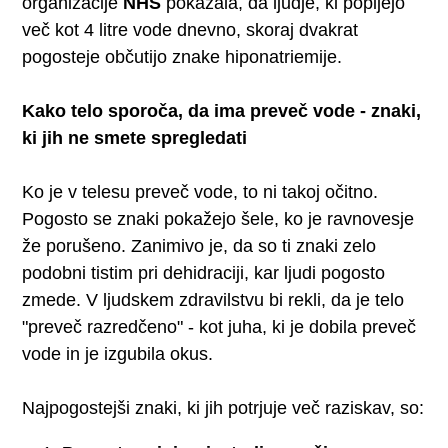
organizacije
NHS
pokazala, da ljudje, ki popijejo
več kot 4 litre vode dnevno, skoraj dvakrat
pogosteje občutijo znake hiponatriemije.
Kako telo sporoča, da ima preveč vode - znaki,
ki jih ne smete spregledati
Ko je v telesu preveč vode, to ni takoj očitno.
Pogosto se znaki pokažejo šele, ko je ravnovesje
že porušeno. Zanimivo je, da so ti znaki zelo
podobni tistim pri dehidraciji, kar ljudi pogosto
zmede. V ljudskem zdravilstvu bi rekli, da je telo
"preveč razredčeno" - kot juha, ki je dobila preveč
vode in je izgubila okus.
Najpogostejši znaki, ki jih potrjuje več raziskav, so: