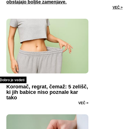
obstajajo boljše zamenjave.
VEČ >
Dobro je vedeti
Koromač, regrat, čemaž: 5 zelišč,
ki jih babice niso poznale kar
tako
VEČ >