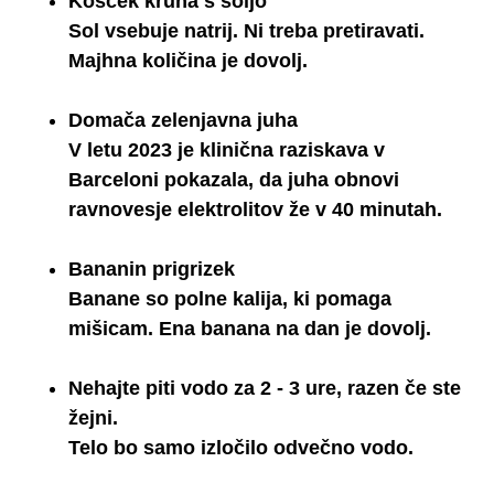
Košček kruha s soljo
Sol vsebuje natrij. Ni treba pretiravati.
Majhna količina je dovolj.
Domača zelenjavna juha
V letu 2023 je klinična raziskava v
Barceloni
pokazala, da juha obnovi
ravnovesje elektrolitov že v 40 minutah.
Bananin prigrizek
Banane so polne kalija, ki pomaga
mišicam. Ena banana na dan je dovolj.
Nehajte piti vodo za 2 - 3 ure, razen če ste
žejni.
Telo bo samo izločilo odvečno vodo.