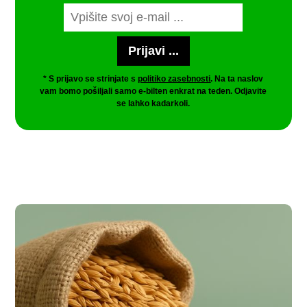
* S prijavo se strinjate s
politiko zasebnosti
. Na ta naslov
vam bomo pošiljali samo e-bilten enkrat na teden. Odjavite
se lahko kadarkoli.