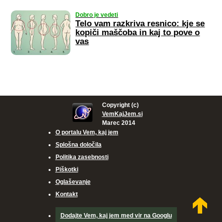
Dobro je vedeti
Telo vam razkriva resnico: kje se
kopiči maščoba in kaj to pove o
vas
Copyright (c)
VemKajJem.si
Marec 2014
O portalu
Vem, kaj jem
Splošna določila
Politika zasebnosti
Piškotki
Oglaševanje
Kontakt
Dodajte
Vem, kaj jem
med vir na Googlu