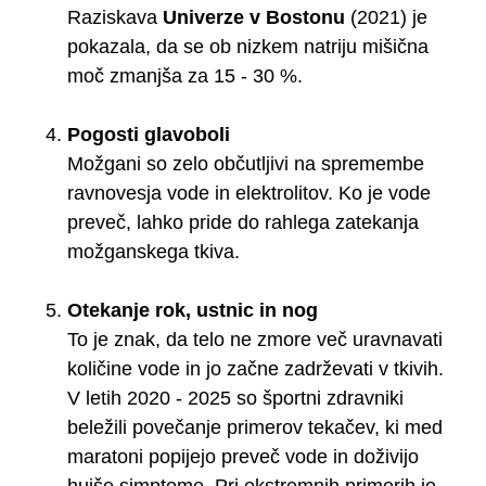
Raziskava
Univerze v Bostonu
(2021) je
pokazala, da se ob nizkem natriju mišična
moč zmanjša za 15 - 30 %.
Pogosti glavoboli
Možgani so zelo občutljivi na spremembe
ravnovesja vode in elektrolitov. Ko je vode
preveč, lahko pride do rahlega zatekanja
možganskega tkiva.
Otekanje rok, ustnic in nog
To je znak, da telo ne zmore več uravnavati
količine vode in jo začne zadrževati v tkivih.
V letih 2020 - 2025 so športni zdravniki
beležili povečanje primerov tekačev, ki med
maratoni popijejo preveč vode in doživijo
hujše simptome. Pri ekstremnih primerih je