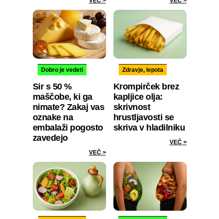
VEČ >
VEČ >
Dobro je vedeti
Zdravje, lepota
Sir s 50 %
Krompirček brez
maščobe, ki ga
kapljice olja:
nimate? Zakaj vas
skrivnost
oznake na
hrustljavosti se
embalaži pogosto
skriva v hladilniku
zavedejo
VEČ >
VEČ >