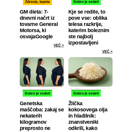
Zdravje, lepota
Dobro je vedeti
GM dieta: 7-
Kje se redite, to
dnevni načrt iz
pove vse: oblika
tovarne General
telesa razkrije,
Motorsa, ki
katerim boleznim
osvajaGoogle
ste najbolj
izpostavljeni
VEČ >
VEČ >
Dobro je vedeti
Dobro je vedeti
Genetska
Žlička
maščoba: zakaj se
kokosovega olja
nekaterih
in hladilnik:
kilogramov
znanstveniki
preprosto ne
odkrili, kako