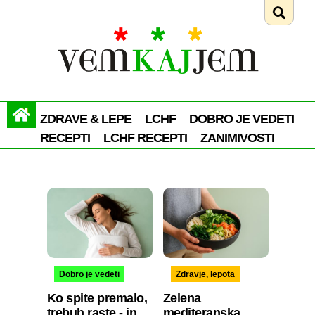
ZDRAVE & LEPE
LCHF
DOBRO JE VEDETI
RECEPTI
LCHF RECEPTI
ZANIMIVOSTI
Dobro je vedeti
Zdravje, lepota
Ko spite premalo,
Zelena
trebuh raste - in
mediteranska