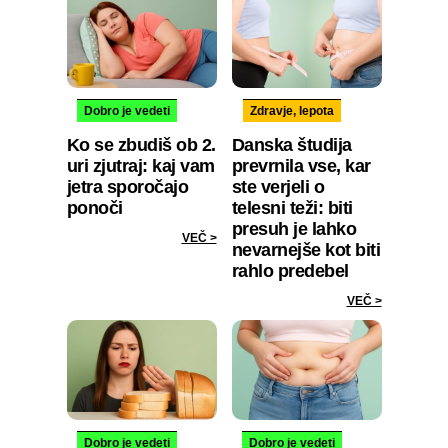
Dobro je vedeti
Zdravje, lepota
Ko se zbudiš ob 2.
Danska študija
uri zjutraj: kaj vam
prevrnila vse, kar
jetra sporočajo
ste verjeli o
ponoči
telesni teži: biti
presuh je lahko
VEČ >
nevarnejše kot biti
rahlo predebel
VEČ >
Dobro je vedeti
Dobro je vedeti