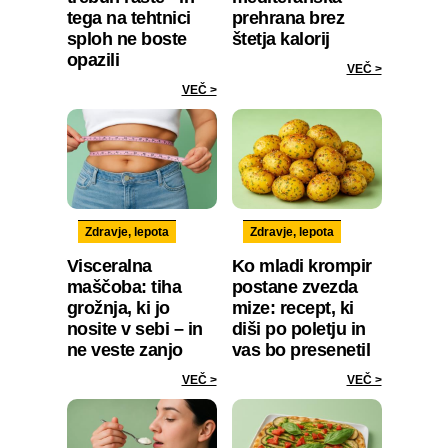
tega na tehtnici
prehrana brez
sploh ne boste
štetja kalorij
opazili
VEČ >
VEČ >
Zdravje, lepota
Zdravje, lepota
Visceralna
Ko mladi krompir
maščoba: tiha
postane zvezda
grožnja, ki jo
mize: recept, ki
nosite v sebi – in
diši po poletju in
ne veste zanjo
vas bo presenetil
VEČ >
VEČ >