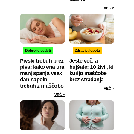
VEČ >
Dobro je vedeti
Zdravje, lepota
Pivski trebuh brez
Jeste več, a
piva: kako ena ura
hujšate: 10 živil, ki
manj spanja vsak
kurijo maščobe
dan napolni
brez stradanja
trebuh z maščobo
VEČ >
VEČ >