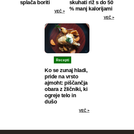
splača boriti
skuhati riž s do 50
% manj kalorijami
VEČ >
VEČ >
Recepti
Ko se zunaj hladi,
pride na vrsto
ajmoht: piščančja
obara z žličniki, ki
ogreje telo in
dušo
VEČ >