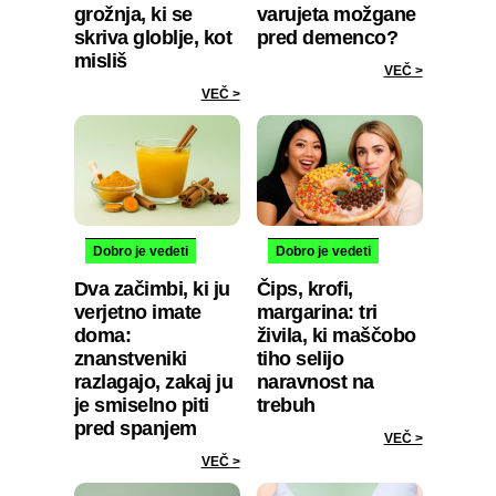
grožnja, ki se
varujeta možgane
skriva globlje, kot
pred demenco?
misliš
VEČ >
VEČ >
Dobro je vedeti
Dobro je vedeti
Dva začimbi, ki ju
Čips, krofi,
verjetno imate
margarina: tri
doma:
živila, ki maščobo
znanstveniki
tiho selijo
razlagajo, zakaj ju
naravnost na
je smiselno piti
trebuh
pred spanjem
VEČ >
VEČ >