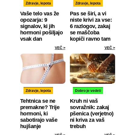
Zdravje, lepota
Zdravje, lepota
Vaše telo vas že
Pas se širi, a vi
opozarja: 9
niste krivi za vse:
signalov, ki jih
6 razlogov, zakaj
hormoni pošiljajo
se maščoba
vsak dan
kopiči ravno tam
VEČ >
VEČ >
Zdravje, lepota
Dobro je vedeti
Tehtnica se ne
Kruh ni vaš
premakne? Trije
sovražnik: zakaj
hormoni, ki
pšenica (verjetno)
sabotirajo vaše
ni kriva za vaš
hujšanje
trebuh