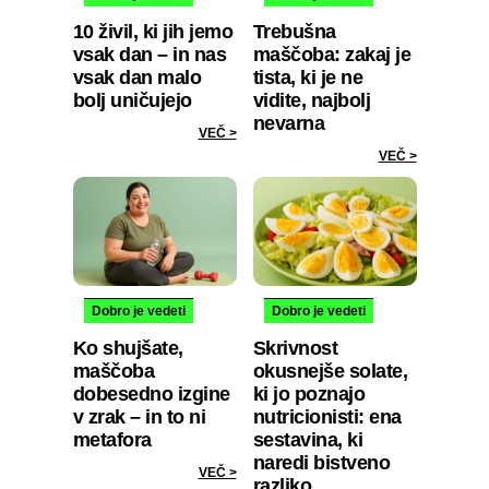
10 živil, ki jih jemo
Trebušna
vsak dan – in nas
maščoba: zakaj je
vsak dan malo
tista, ki je ne
bolj uničujejo
vidite, najbolj
nevarna
VEČ >
VEČ >
Dobro je vedeti
Dobro je vedeti
Ko shujšate,
Skrivnost
maščoba
okusnejše solate,
dobesedno izgine
ki jo poznajo
v zrak – in to ni
nutricionisti: ena
metafora
sestavina, ki
naredi bistveno
VEČ >
razliko