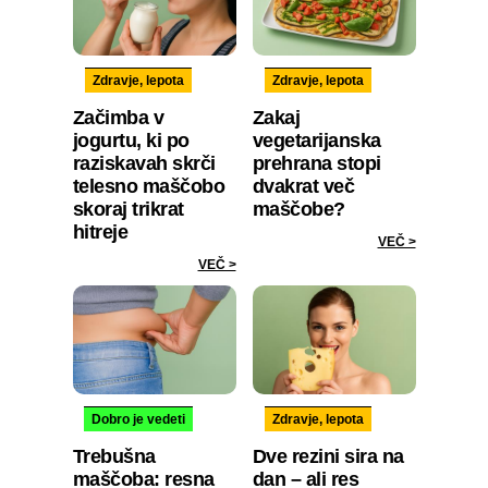
Zdravje, lepota
Zdravje, lepota
Začimba v
Zakaj
jogurtu, ki po
vegetarijanska
raziskavah skrči
prehrana stopi
telesno maščobo
dvakrat več
skoraj trikrat
maščobe?
hitreje
VEČ >
VEČ >
Dobro je vedeti
Zdravje, lepota
Trebušna
Dve rezini sira na
maščoba: resna
dan – ali res