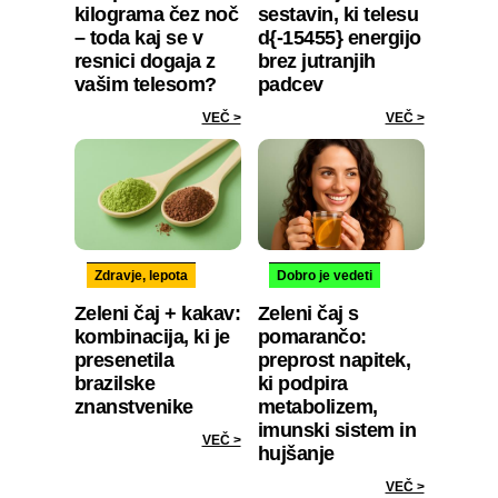
kilograma čez noč
sestavin, ki telesu
– toda kaj se v
d{-15455} energijo
resnici dogaja z
brez jutranjih
vašim telesom?
padcev
VEČ >
VEČ >
Zdravje, lepota
Dobro je vedeti
Zeleni čaj + kakav:
Zeleni čaj s
kombinacija, ki je
pomarančo:
presenetila
preprost napitek,
brazilske
ki podpira
znanstvenike
metabolizem,
imunski sistem in
VEČ >
hujšanje
VEČ >