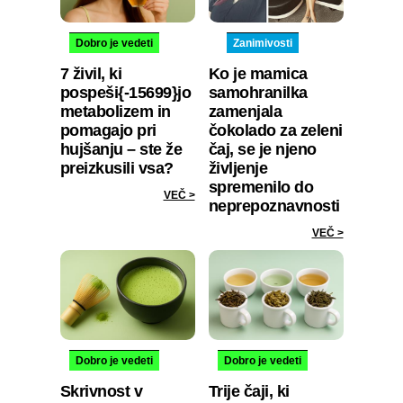
Dobro je vedeti
Zanimivosti
7 živil, ki
Ko je mamica
pospeši{-15699}jo
samohranilka
metabolizem in
zamenjala
pomagajo pri
čokolado za zeleni
hujšanju – ste že
čaj, se je njeno
preizkusili vsa?
življenje
spremenilo do
VEČ >
neprepoznavnosti
VEČ >
Dobro je vedeti
Dobro je vedeti
Skrivnost v
Trije čaji, ki