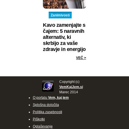
Zanimivosti
Kavo zamenjajte s
čajem: 5 naravnih
alternativ, ki
skrbijo za vaše
zdravje in energijo
VEČ >
Copyright (c)
VemKajJem.si
Marec 2014
O portalu
Vem, kaj jem
Splošna določila
Politika zasebnosti
Piškotki
Oglaševanje