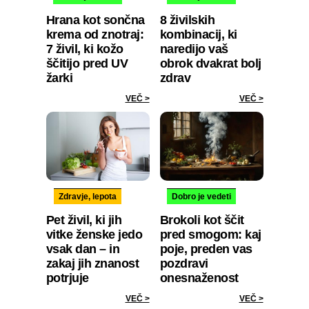
Hrana kot sončna
8 živilskih
krema od znotraj:
kombinacij, ki
7 živil, ki kožo
naredijo vaš
ščitijo pred UV
obrok dvakrat bolj
žarki
zdrav
VEČ >
VEČ >
Zdravje, lepota
Dobro je vedeti
Pet živil, ki jih
Brokoli kot ščit
vitke ženske jedo
pred smogom: kaj
vsak dan – in
poje, preden vas
zakaj jih znanost
pozdravi
potrjuje
onesnaženost
VEČ >
VEČ >