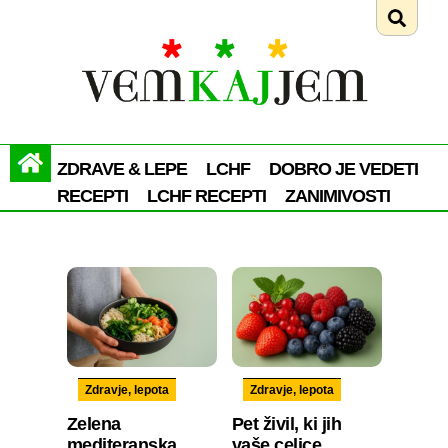
ZDRAVE & LEPE
LCHF
DOBRO JE VEDETI
RECEPTI
LCHF RECEPTI
ZANIMIVOSTI
Zdravje, lepota
Zdravje, lepota
Zelena
Pet živil, ki jih
mediteranska
vaše celice