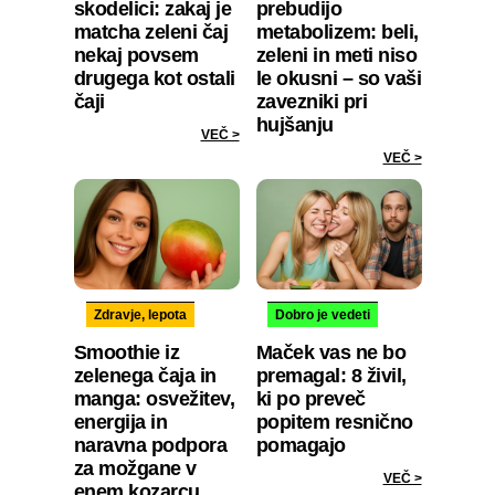
skodelici: zakaj je
prebudijo
matcha zeleni čaj
metabolizem: beli,
nekaj povsem
zeleni in meti niso
drugega kot ostali
le okusni – so vaši
čaji
zavezniki pri
hujšanju
VEČ >
VEČ >
Zdravje, lepota
Dobro je vedeti
Smoothie iz
Maček vas ne bo
zelenega čaja in
premagal: 8 živil,
manga: osvežitev,
ki po preveč
energija in
popitem resnično
naravna podpora
pomagajo
za možgane v
VEČ >
enem kozarcu