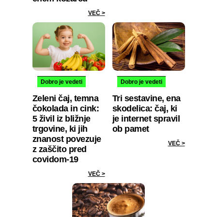
VEČ >
Dobro je vedeti
Dobro je vedeti
Zeleni čaj, temna
Tri sestavine, ena
čokolada in cink:
skodelica: čaj, ki
5 živil iz bližnje
je internet spravil
trgovine, ki jih
ob pamet
znanost povezuje
VEČ >
z zaščito pred
covidom-19
VEČ >