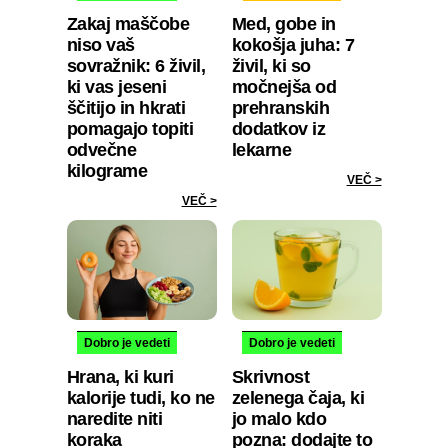
Zakaj maščobe
Med, gobe in
niso vaš
kokošja juha: 7
sovražnik: 6 živil,
živil, ki so
ki vas jeseni
močnejša od
ščitijo in hkrati
prehranskih
pomagajo topiti
dodatkov iz
odvečne
lekarne
kilograme
VEČ >
VEČ >
Dobro je vedeti
Dobro je vedeti
Hrana, ki kuri
Skrivnost
kalorije tudi, ko ne
zelenega čaja, ki
naredite niti
jo malo kdo
koraka
pozna: dodajte to