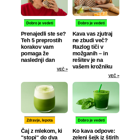
Dobro je vedeti
Dobro je vedeti
Prenajedli ste se?
Kava vas zjutraj
Teh 5 preprostih
ne zbudi več?
korakov vam
Razlog tiči v
pomaga že
možganih – in
naslednji dan
rešitev je na
vašem krožniku
VEČ >
VEČ >
Zdravje, lepota
Dobro je vedeti
Čaj z mlekom, ki
Ko kava odpove:
"stopi" do dva
zeleni šejk iz štirih