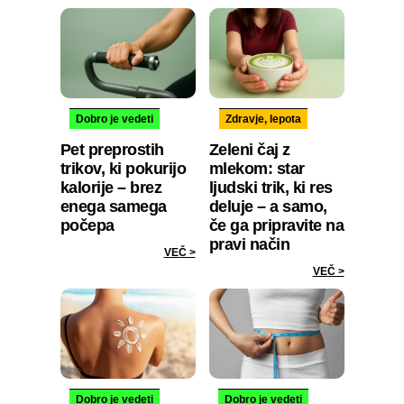
Dobro je vedeti
Zdravje, lepota
Pet preprostih
Zeleni čaj z
trikov, ki pokurijo
mlekom: star
kalorije – brez
ljudski trik, ki res
enega samega
deluje – a samo,
počepa
če ga pripravite na
pravi način
VEČ >
VEČ >
Dobro je vedeti
Dobro je vedeti