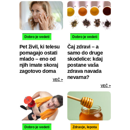
Dobro je vedeti
Dobro je vedeti
Pet živil, ki telesu
Čaj zdravi – a
pomagajo ostati
samo do druge
mlado – eno od
skodelice: kdaj
njih imate skoraj
postane vaša
zagotovo doma
zdrava navada
nevarna?
VEČ >
VEČ >
Dobro je vedeti
Zdravje, lepota