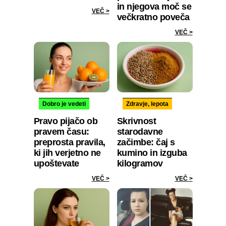
in njegova moč se
VEČ >
večkratno poveča
VEČ >
Dobro je vedeti
Zdravje, lepota
Pravo pijačo ob
Skrivnost
pravem času:
starodavne
preprosta pravila,
začimbe: čaj s
ki jih verjetno ne
kumino in izguba
upoštevate
kilogramov
VEČ >
VEČ >