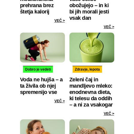
prehrana brez
obožujejo – in ki
štetja kalorij
bi jih morali jesti
vsak dan
VEČ >
VEČ >
Dobro je vedeti
Zdravje, lepota
Voda ne hujša – a
Zeleni čaj in
ta živila ob njej
mandljevo mleko:
spremenijo vse
enodnevna dieta,
ki telesu da oddih
VEČ >
– a ni za vsakogar
VEČ >