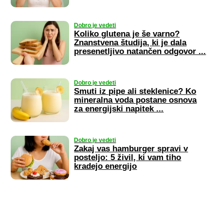
Dobro je vedeti
Koliko glutena je še varno?
Znanstvena študija, ki je dala
presenetljivo natančen odgovor ...
Dobro je vedeti
Smuti iz pipe ali steklenice? Ko
mineralna voda postane osnova
za energijski napitek ...
Dobro je vedeti
Zakaj vas hamburger spravi v
posteljo: 5 živil, ki vam tiho
kradejo energijo