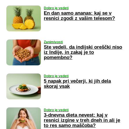
Dobro je vedeti
En dan samo ananas: kaj se v
resnici zgodi z vašim telesom?
Zanimivosti
Ste vedeli, da indijski oreščki niso
iz Indije, in zakaj je to
pomembno?
Dobro je vedeti
5 napak pri večerji, ki jih dela
skoraj vsak
Dobro je vedeti
3-dnevna dieta nevest: kaj v
resnici izgine v treh dneh in ali je
to res samo maščoba?