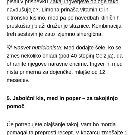
pisali v prispevku
Zakaj ingverjeve obloge tako
navdušujejo?
. Limona prinaša vitamin C in
citronsko kislino, med pa po navedbah kliničnih
preskušanj blaži draženje sluznice. Kombinacija
treh sestavin je zato izjemno sinergična.
💡
Nasvet nutricionista:
Med dodajte šele, ko se
zmes nekoliko ohladi (pod 40 stopinj Celzija), da
ohranite njegove naravne encime. Ingver in med
nista primerna za dojenčke, mlajše od 12
mesecev.
5. Jabolčni kis, med in poper – za takojšnjo
pomoč
Če potrebujete olajšanje takoj, vam bo morda
pomagal ta preprosti recept. V kozarcu zmešajte 1