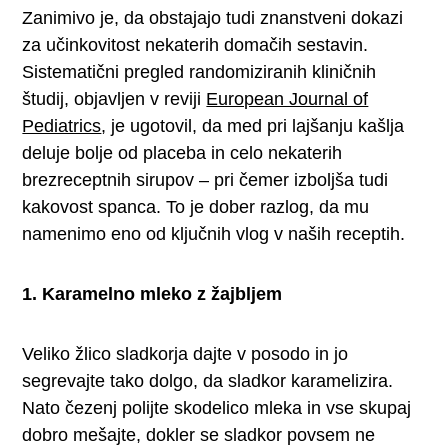
Zanimivo je, da obstajajo tudi znanstveni dokazi
za učinkovitost nekaterih domačih sestavin.
Sistematični pregled randomiziranih kliničnih
študij, objavljen v reviji
European Journal of
Pediatrics
, je ugotovil, da med pri lajšanju kašlja
deluje bolje od placeba in celo nekaterih
brezreceptnih sirupov – pri čemer izboljša tudi
kakovost spanca. To je dober razlog, da mu
namenimo eno od ključnih vlog v naših receptih.
1. Karamelno mleko z žajbljem
Veliko žlico sladkorja dajte v posodo in jo
segrevajte tako dolgo, da sladkor karamelizira.
Nato čezenj polijte skodelico mleka in vse skupaj
dobro mešajte, dokler se sladkor povsem ne