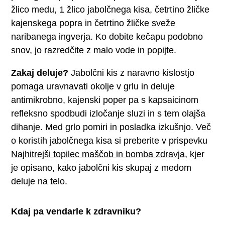
žlico medu, 1 žlico jabolčnega kisa, četrtino žličke
kajenskega popra in četrtino žličke sveže
naribanega ingverja. Ko dobite kečapu podobno
snov, jo razredčite z malo vode in popijte.
Zakaj deluje?
Jabolčni kis z naravno kislostjo
pomaga uravnavati okolje v grlu in deluje
antimikrobno, kajenski poper pa s kapsaicinom
refleksno spodbudi izločanje sluzi in s tem olajša
dihanje. Med grlo pomiri in posladka izkušnjo. Več
o koristih jabolčnega kisa si preberite v prispevku
Najhitrejši topilec maščob in bomba zdravja
, kjer
je opisano, kako jabolčni kis skupaj z medom
deluje na telo.
Kdaj pa vendarle k zdravniku?