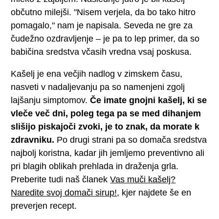
občutno milejši. "Nisem verjela, da bo tako hitro
pomagalo," nam je napisala. Seveda ne gre za
čudežno ozdravljenje – je pa to lep primer, da so
babičina sredstva včasih vredna vsaj poskusa.
Kašelj je ena večjih nadlog v zimskem času,
nasveti v nadaljevanju pa so namenjeni zgolj
lajšanju simptomov.
Če imate gnojni kašelj, ki se
vleče več dni, poleg tega pa se med dihanjem
slišijo piskajoči zvoki, je to znak, da morate k
zdravniku.
Po drugi strani pa so domača sredstva
najbolj koristna, kadar jih jemljemo preventivno ali
pri blagih oblikah prehlada in draženja grla.
Preberite tudi naš članek
Vas muči kašelj?
Naredite svoj domači sirup!
, kjer najdete še en
preverjen recept.