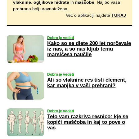
vlaknine
,
ogljikove hidrate
in
maščobe
. Naj bo vaša
prehrana bolj uravnotežena ...
Več o aplikaciji najdete
TUKAJ
Dobro je vedeti
Kako so se diete 200 let norčevale
iz nas, a so nas kljub temu
marsičesa naučile
Dobro je vedeti
Ali so vlaknine res tisti element,
kar manjka v vaši prehrani?
Dobro je vedeti
Telo vam razkriva resnico: kje se
kopiči maščoba in kaj to pove o
vas