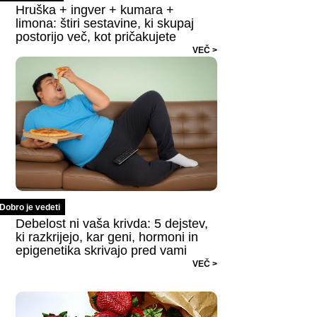
Hruška + ingver + kumara +
limona: štiri sestavine, ki skupaj
postorijo več, kot pričakujete
VEČ >
Dobro je vedeti
Debelost ni vaša krivda: 5 dejstev,
ki razkrijejo, kar geni, hormoni in
epigenetika skrivajo pred vami
VEČ >