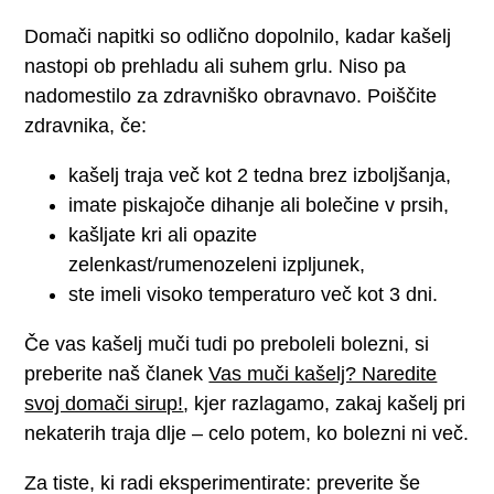
Domači napitki so odlično dopolnilo, kadar kašelj
nastopi ob prehladu ali suhem grlu. Niso pa
nadomestilo za zdravniško obravnavo. Poiščite
zdravnika, če:
kašelj traja več kot 2 tedna brez izboljšanja,
imate piskajoče dihanje ali bolečine v prsih,
kašljate kri ali opazite
zelenkast/rumenozeleni izpljunek,
ste imeli visoko temperaturo več kot 3 dni.
Če vas kašelj muči tudi po preboleli bolezni, si
preberite naš članek
Vas muči kašelj? Naredite
svoj domači sirup!
, kjer razlagamo, zakaj kašelj pri
nekaterih traja dlje – celo potem, ko bolezni ni več.
Za tiste, ki radi eksperimentirate: preverite še