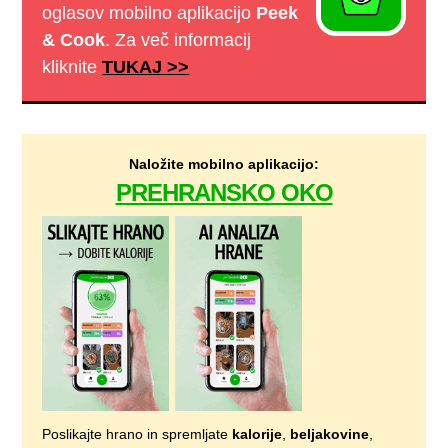
oglasov mobilno aplikacijo
Peek
& Cook
. Za več informacij
kliknite
TUKAJ >>
Naložite mobilno aplikacijo:
PREHRANSKO OKO
Poslikajte hrano in spremljate
kalorije
,
beljakovine
,