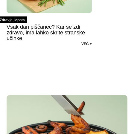
Zdravje, lepota
Vsak dan piščanec? Kar se zdi
zdravo, ima lahko skrite stranske
učinke
VEČ >