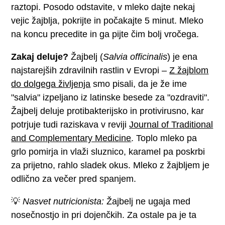
raztopi. Posodo odstavite, v mleko dajte nekaj
vejic žajblja, pokrijte in počakajte 5 minut. Mleko
na koncu precedite in ga pijte čim bolj vročega.
Zakaj deluje?
Žajbelj (
Salvia officinalis
) je ena
najstarejših zdravilnih rastlin v Evropi –
Z žajblom
do dolgega življenja
smo pisali, da je že ime
"salvia" izpeljano iz latinske besede za "ozdraviti".
Žajbelj deluje protibakterijsko in protivirusno, kar
potrjuje tudi raziskava v reviji
Journal of Traditional
and Complementary Medicine
. Toplo mleko pa
grlo pomirja in vlaži sluznico, karamel pa poskrbi
za prijetno, rahlo sladek okus. Mleko z žajbljem je
odlično za večer pred spanjem.
💡
Nasvet nutricionista:
Žajbelj ne ugaja med
nosečnostjo in pri dojenčkih. Za ostale pa je ta