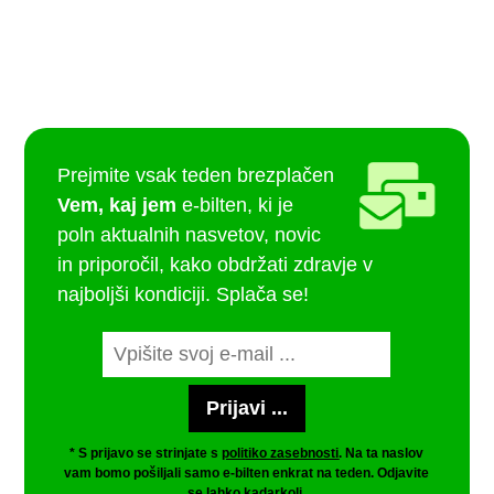
Prejmite vsak teden brezplačen
Vem, kaj jem
e-bilten, ki je
poln aktualnih nasvetov, novic
in priporočil, kako obdržati zdravje v
najboljši kondiciji. Splača se!
* S prijavo se strinjate s
politiko zasebnosti
. Na ta naslov
vam bomo pošiljali samo e-bilten enkrat na teden. Odjavite
se lahko kadarkoli.