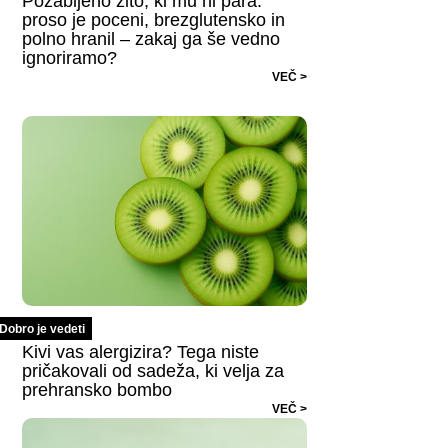
Pozabljeno žito, ki mu ni para:
proso je poceni, brezglutensko in
polno hranil – zakaj ga še vedno
ignoriramo?
VEČ >
Dobro je vedeti
Kivi vas alergizira? Tega niste
pričakovali od sadeža, ki velja za
prehransko bombo
VEČ >