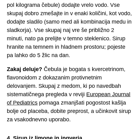
pol kilograma čebule) dodajte vrelo vodo. Vse
skupaj dobro zmešajte in v enaki količini, kot vodo,
dodajte sladilo (samo med ali kombinacija medu in
sladkorja). Vse skupaj naj vre še približno 2
minuti, nato pa prelijte v temno steklenico. Sirup
hranite na temnem in hladnem prostoru; pojeste
pa lahko do 5 žlic na dan.
Zakaj deluje?
Čebula je bogata s kvercetrinom,
flavonoidom z dokazanim protivnetnim
delovanjem. Skupaj z medom, ki po navedbah
sistematičnega pregleda v reviji
European Journal
of Pediatrics
pomaga zmanjšati pogostost kašlja
bolje od placeba, dobite preprost, a učinkovit sirup
za vsakodnevno uporabo.
4. Sirup iz limone in ingverja