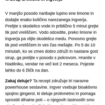
V manjšo posodo naribajte lupino ene limone in
dodajte enako količino narezanega ingverja.
Prelijte s skodelico vode in približno 5 minut grejte
tik pod vreliščem. Vodo odcedite, preko limone in
ingverja pa vlijte skodelico medu. Ponovno grejte
tik pod vreliščem in ves čas mešajte. Po 5 do 10
minutah, ko se zmes dobro združi in nastane gost
sirup, ga prelijte v posodo s pokrovom. Hranite v
hladilniku, vendar ne več kot 2 meseca. Pojeste
lahko do 6 žličk na dan.
Zakaj deluje?
Ta recept združuje tri naravne
powerhouse sestavine. Ingver vsebuje bioaktivno
spojino gingerol, ki deluje protivnetno in pomaga
sprostiti dihalne poti – o njegovih lastnostih smo