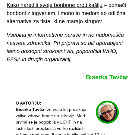
Kako narediti svoje bonbone proti kašlju
– domači
bonboni z ingverjem, limono in medom so odlična
alternativa za tiste, ki ne marajo sirupov.
Vsebina je informativne narave in ne nadomešča
nasveta zdravnika. Pri pripravi so bili uporabljeni
javno dostopni strokovni viri, priporočila WHO,
EFSA in drugih organizacij.
Biserka Tavčar
O AVTORJU:
Biserka Tavčar
že vrsto let preiskuje
vplive zdrave hrane na zdravje. Med
prvimi se je poglobila v LCHF in na
lastni koži preizkusila veliko različnih
režimov prehrane. Biserka je bila več kot 10 let