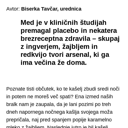
Avtor:
Biserka Tavčar, urednica
Med je v kliničnih študijah
premagal placebo in nekatera
brezreceptna zdravila – skupaj
z ingverjem, žajbljem in
redkvijo tvori arsenal, ki ga
ima večina že doma.
Poznate tisti občutek, ko te kašelj zbudi sredi noči
in potem ne moreš več spati? Ena izmed naših
bralk nam je zaupala, da je lani pozimi po treh
dneh napornega nočnega kašlja svojega moža
prepričala, naj pred spanjem popije karamelno
mleko z žajbljem. Naslednje jutro je bil kašelj