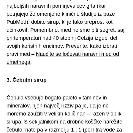
najboljših naravnih pomirjevalcev grla (kar
potrjujejo že omenjene klinične študije iz baze
PubMed
), dobite sirup, ki je tako preprost kot
učinkovit. Pomembno: med ne sme biti segret, saj
pri temperaturi nad 40 stopinj Celzija izgubi del
svojih koristnih encimov. Preverite, kako izbrati
pravi med –
Naučite se ločevati naravni med od
umetnega
.
3. Čebulni sirup
Čebula vsebuje bogato paleto vitaminov in
mineralov, njen največji izziv pa je, da je ne
moremo zaužiti v velikih količinah – razen v obliki
sirupa. S sekljalnikom na drobne koščke narežite
čebulo, nato pa v razmerju 1 : 1 (pol litra vode za