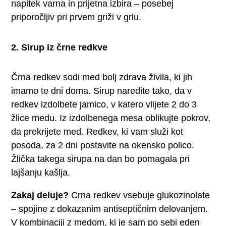
napitek varna in prijetna izbira – posebej
priporočljiv pri prvem griži v grlu.
2. Sirup iz črne redkve
Črna redkev sodi med bolj zdrava živila, ki jih
imamo te dni doma. Sirup naredite tako, da v
redkev izdolbete jamico, v katero vlijete 2 do 3
žlice medu. Iz izdolbenega mesa oblikujte pokrov,
da prekrijete med. Redkev, ki vam služi kot
posoda, za 2 dni postavite na okensko polico.
Žlička takega sirupa na dan bo pomagala pri
lajšanju kašlja.
Zakaj deluje?
Crna redkev vsebuje glukozinolate
– spojine z dokazanim antiseptičnim delovanjem.
V kombinaciji z medom, ki je sam po sebi eden