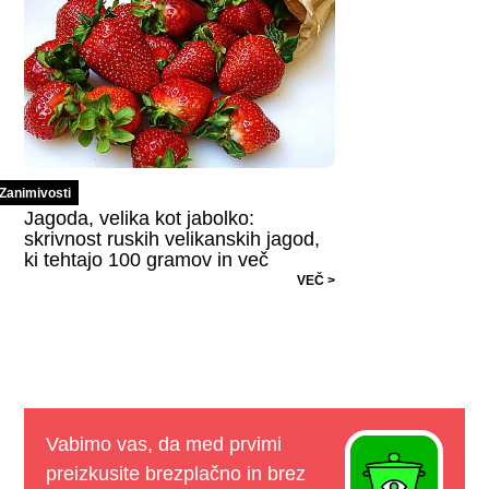
Zanimivosti
Jagoda, velika kot jabolko:
skrivnost ruskih velikanskih jagod,
ki tehtajo 100 gramov in več
VEČ >
Vabimo vas, da med prvimi
preizkusite brezplačno in brez