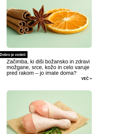
Dobro je vedeti
Začimba, ki diši božansko in zdravi
možgane, srce, kožo in celo varuje
pred rakom – jo imate doma?
VEČ >