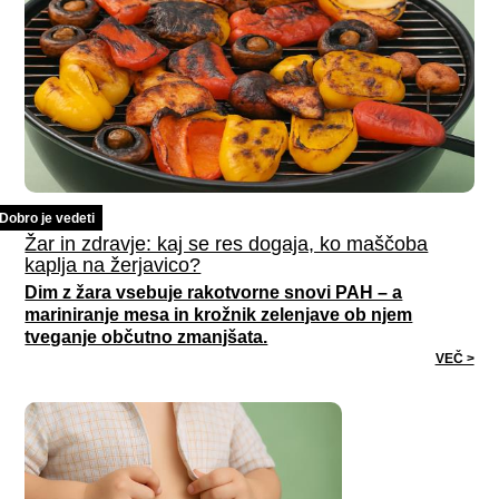
Dobro je vedeti
Žar in zdravje: kaj se res dogaja, ko maščoba
kaplja na žerjavico?
Dim z žara vsebuje rakotvorne snovi PAH – a
mariniranje mesa in krožnik zelenjave ob njem
tveganje občutno zmanjšata.
VEČ >