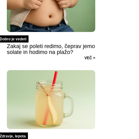
Dobro je vedeti
Zakaj se poleti redimo, čeprav jemo
solate in hodimo na plažo?
VEČ >
Zdravje, lepota