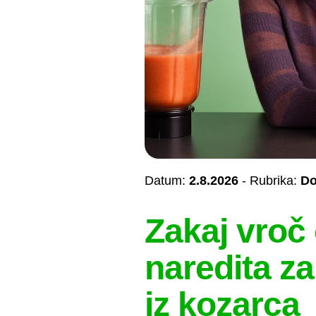
Datum:
2.8.2026
- Rubrika:
Do
Zakaj vroč 
naredita za
iz kozarca