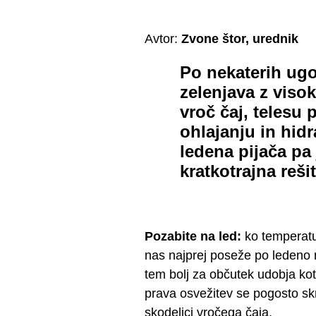
Avtor:
Zvone štor, urednik
Po nekaterih ugo
zelenjava z viso
vroč čaj, telesu
ohlajanju in hidra
ledena pijača pa 
kratkotrajna rešit
Pozabite na led:
ko temperatur
nas najprej poseže po ledeno mrz
tem bolj za občutek udobja kot
prava osvežitev se pogosto skr
skodelici vročega čaja.