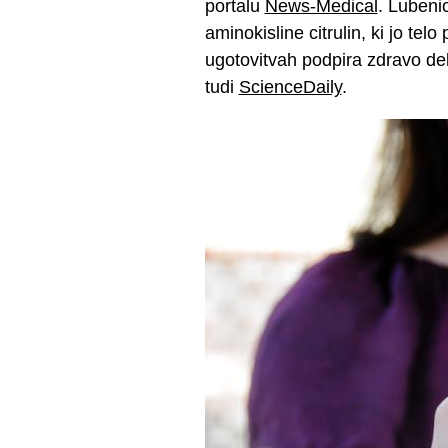
portalu
News-Medical
. Lubeni
aminokisline citrulin, ki jo telo
ugotovitvah podpira zdravo delo
tudi
ScienceDaily
.