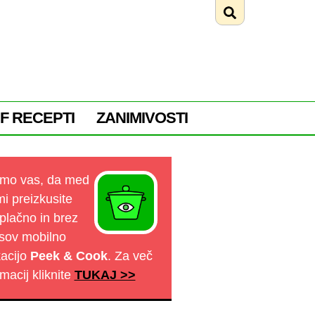
F RECEPTI
ZANIMIVOSTI
mo vas, da med
mi preizkusite
plačno in brez
sov mobilno
kacijo
Peek & Cook
. Za več
rmacij kliknite
TUKAJ >>