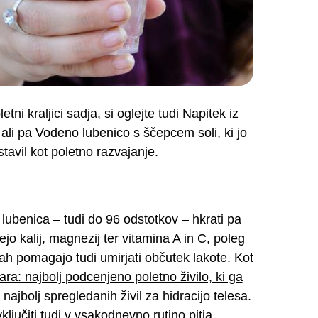
ni kraljici sadja, si oglejte tudi
Napitek iz
ali pa
Vodeno lubenico s ščepcem soli
, ki jo
avil kot poletno razvajanje.
ubenica – tudi do 96 odstotkov – hkrati pa
ejo kalij, magnezij ter vitamina A in C, poleg
ah pomagajo tudi umirjati občutek lakote. Kot
ra: najbolj podcenjeno poletno živilo, ki ga
 najbolj spregledanih živil za hidracijo telesa.
jučiti tudi v vsakodnevno rutino pitja