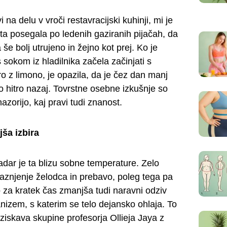
 na delu v vroči restavracijski kuhinji, mi je
ta posegala po ledenih gaziranih pijačah, da
a še bolj utrujeno in žejno kot prej. Ko je
okom iz hladilnika začela začinjati s
 z limono, je opazila, da je čez dan manj
ko hitro nazaj. Tovrstne osebne izkušnje so
zorijo, kaj pravi tudi znanost.
jša izbira
adar je ta blizu sobne temperature. Zelo
aznjenje želodca in prebavo, poleg tega pa
 za kratek čas zmanjša tudi naravni odziv
anizem, s katerim se telo dejansko ohlaja. To
ziskava skupine profesorja Ollieja Jaya z