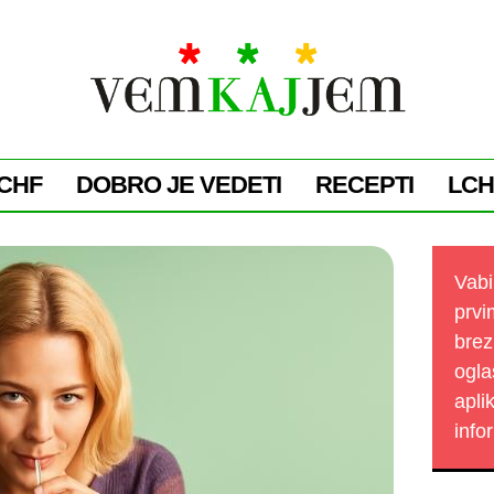
CHF
DOBRO JE VEDETI
RECEPTI
LCH
Vabi
prvi
brez
ogla
apli
info