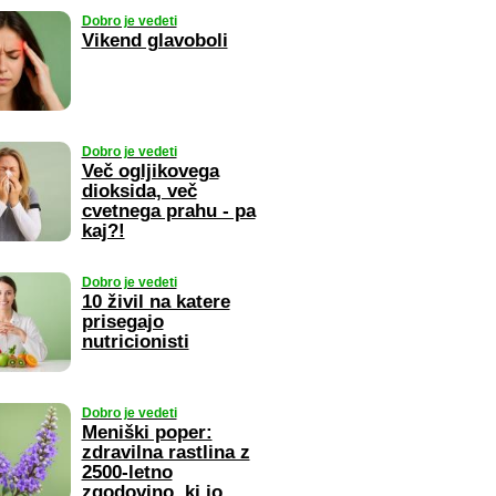
Dobro je vedeti
Vikend glavoboli
Dobro je vedeti
Več ogljikovega
dioksida, več
cvetnega prahu - pa
kaj?!
Dobro je vedeti
10 živil na katere
prisegajo
nutricionisti
Dobro je vedeti
Meniški poper:
zdravilna rastlina z
2500-letno
zgodovino, ki jo