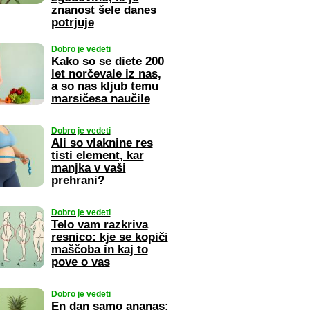
znanost šele danes
potrjuje
Dobro je vedeti
Kako so se diete 200
let norčevale iz nas,
a so nas kljub temu
marsičesa naučile
Dobro je vedeti
Ali so vlaknine res
tisti element, kar
manjka v vaši
prehrani?
Dobro je vedeti
Telo vam razkriva
resnico: kje se kopiči
maščoba in kaj to
pove o vas
Dobro je vedeti
En dan samo ananas: