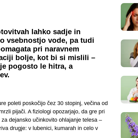
tovitvah lahko sadje in
ko vsebnostjo vode, pa tudi
 pomagata pri naravnem
ciji bolje, kot bi si mislili –
je pogosto le hitra, a
ev.
e poleti poskočijo čez 30 stopinj, večina od
li pijači. A fiziologi opozarjajo, da gre pri
 za dejansko učinkovito ohlajanje telesa –
iva drugje: v lubenici, kumarah in celo v