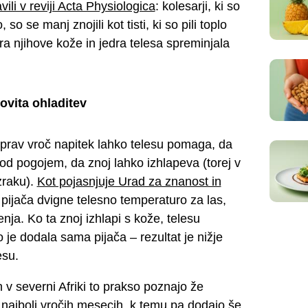
vili v reviji Acta Physiologica
: kolesarji, ki so
o se manj znojili kot tisti, ki so pili toplo
a njihove kože in jedra telesa spreminjala
ovita ohladitev
 prav vroč napitek lahko telesu pomaga, da
od pogojem, da znoj lahko izhlapeva (torej v
zraku).
Kot pojasnjuje Urad za znanost in
 pijača dvigne telesno temperaturo za las,
nja. Ko ta znoj izhlapi s kože, telesu
 je dodala sama pijača – rezultat je nižje
esu.
 v severni Afriki to prakso poznajo že
 v najbolj vročih mesecih, k temu pa dodajo še