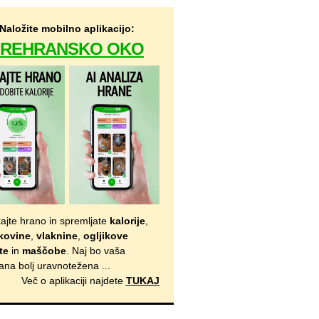
Naložite mobilno aplikacijo:
PREHRANSKO OKO
kajte hrano in spremljate
kalorije
,
kovine
,
vlaknine
,
ogljikove
te
in
maščobe
. Naj bo vaša
ana bolj uravnotežena ...
Več o aplikaciji najdete
TUKAJ