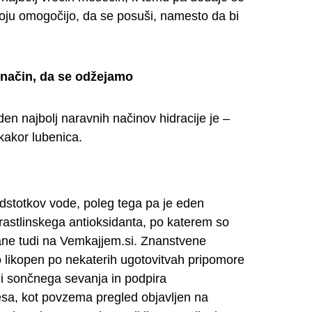
noju omogočijo, da se posuši, namesto da bi
i način, da se odžejamo
en najbolj naravnih načinov hidracije je –
akor lubenica.
dstotkov vode, poleg tega pa je eden
 rastlinskega antioksidanta, po katerem so
ane tudi na Vemkajjem.si. Znanstvene
o likopen po nekaterih ugotovitvah pripomore
mi sončnega sevanja in podpira
esa, kot povzema pregled objavljen na