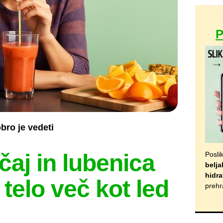
bro je vedeti
čaj in lubenica
Posli
belja
hidra
 telo več kot led
prehr