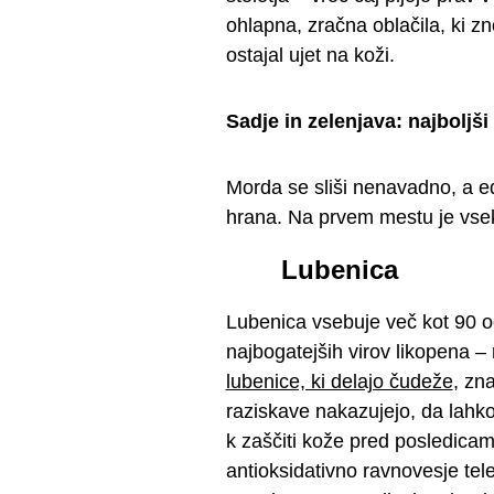
ohlapna, zračna oblačila, ki z
ostajal ujet na koži.
Sadje in zelenjava: najboljš
Morda se sliši nenavadno, a ed
hrana. Na prvem mestu je vsek
Lubenica
Lubenica vsebuje več kot 90 o
najbogatejših virov likopena –
lubenice, ki delajo čudeže
, zn
raziskave nakazujejo, da lahk
k zaščiti kože pred posledica
antioksidativno ravnovesje tel