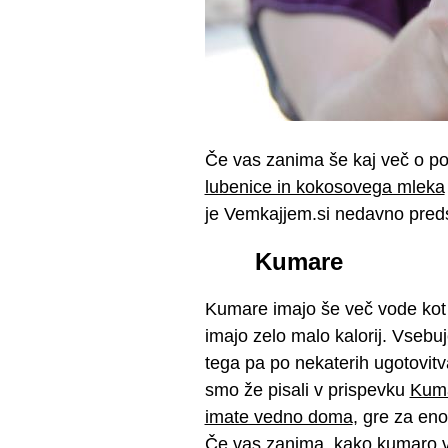
Če vas zanima še kaj več o polet
lubenice in kokosovega mleka
je Vemkajjem.si nedavno predst
Kumare
Kumare imajo še več vode kot l
imajo zelo malo kalorij. Vsebuj
tega pa po nekaterih ugotovitv
smo že pisali v prispevku
Kuma
imate vedno doma
, gre za eno
Če vas zanima, kako kumaro vkl