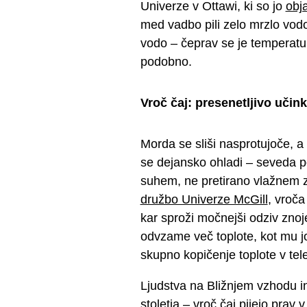
Univerze v Ottawi, ki so jo
obja
med vadbo pili zelo mrzlo vodo, s
vodo – čeprav se je temperatur
podobno.
Vroč čaj: presenetljivo učink
Morda se sliši nasprotujoče, a
se dejansko ohladi – seveda p
suhem, ne pretirano vlažnem 
družbo Univerze McGill
, vroča
kar sproži močnejši odziv znoje
odvzame več toplote, kot mu jo
skupno kopičenje toplote v tel
Ljudstva na Bližnjem vzhodu in
stoletja – vroč čaj pijejo prav