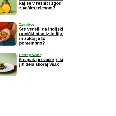
kaj se v resnici zgodi
z vašim telesom?
Zanimivosti
Ste vedeli, da indijski
oreščki niso iz Indije,
in zakaj je to
pomembno?
Dobro je vedeti
5 napak pri večerji, ki
jih dela skoraj vsak