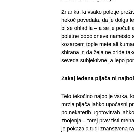
Znanka, ki vsako poletje preživi
nekoč povedala, da je dolga le
bi se ohladila – a se je počutil
poletne popoldneve namesto s s
kozarcem tople mete ali kumaro
shirana in da žeja ne pride ta
seveda subjektivne, a lepo pona
Zakaj ledena pijača ni najbol
Telo tekočino najbolje vsrka, k
mrzla pijača lahko upočasni pr
po nekaterih ugotovitvah lahko
znojenja – torej prav tisti meh
je pokazala tudi znanstvena ra