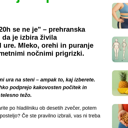
20h se ne je" – prehranska
da je izbira živila
re. Mleko, orehi in puranje
etnimi nočnimi prigrizki.
i ura na steni – ampak to, kaj izberete.
ahko podprejo kakovosten počitek in
telesno težo.
arite po hladilniku ob desetih zvečer, potem
osteljo? Če ste pravilno izbrali, vas ni treba