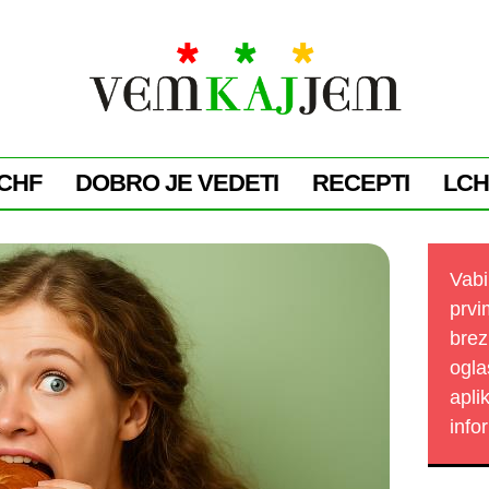
CHF
DOBRO JE VEDETI
RECEPTI
LCH
Vabi
prvi
brez
ogla
apli
info