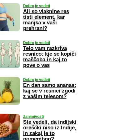
Dobro je vedeti
Ali so vlaknine res
tisti element, kar
manjka v vaši
prehrani?
Dobro je vedeti
Telo vam razkriva
resnico: kje se kopiči
maščoba in kaj to
pove o vas
Dobro je vedeti
En dan samo ananas:
kaj se v resnici zgodi
z vašim telesom?
Zanimivosti
Ste vedeli, da indijski
oreščki niso iz Indije,
in zakaj je to
pomembno?