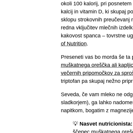
okoli 100 kalorij, pri posnete
kalcij in vitamin D, ki skupaj p
sklopu strokovnih preučevanj 
redna vključitev mlečnih izdelk
kakovost spanca – tovrstne ugo
of Nutrition
.
Preseneti vas bo morda še ta
muškatnega oreščka ali kapljico
večernih pripomočkov za spro
triptofan pa skupaj nežno pripr
Seveda, če vam mleko ne odgov
sladkorjem), ga lahko nadomes
napitkom, bogatim z magnezije
💡
Nasvet nutricionista:
ščepec muškatnega orešč