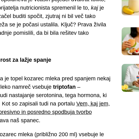
rijatelja nutricionista spremenil le to,
kaj
je
čel buditi spočit, zjutraj ni bil več tako
eža se je počasi ustalila. Ključ? Prava živila
je pomislili, da bi bila rešitev tako
rost za lažje spanje
, da je topel kozarec mleka pred spanjem nekaj
 Mleko namreč vsebuje
triptofan
–
budi nastajanje serotonina, tega hormona, ki
. Kot so zapisali tudi na portalu
Vem, kaj jem,
epresivno in posredno spodbuja tvorbo
nava naš spanec.
ozarec mleka (približno 200 ml) vsebuje le