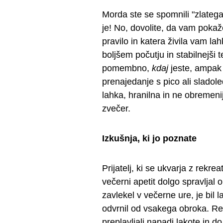
Morda ste se spomnili "zlatega
je! No, dovolite, da vam pokaž
pravilo in katera živila vam l
boljšem počutju in stabilnejši t
pomembno,
kdaj
jeste, ampak 
prenajedanje s pico ali sladoled
lahka, hranilna in ne obremenij
zvečer.
Izkušnja, ki jo poznate
Prijatelj, ki se ukvarja z rekre
večerni apetit dolgo spravljal 
zavlekel v večerne ure, je bil l
odvrnil od vsakega obroka. Rez
preplavljali napadi lakote in d