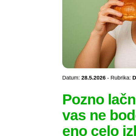
Datum:
28.5.2026
- Rubrika:
D
Pozno lačni?
vas ne bodo
eno celo i