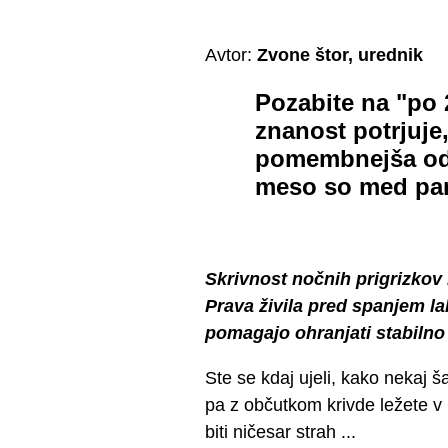
Avtor:
Zvone štor, urednik
Pozabite na "po 
znanost potrjuje, 
pomembnejša od u
meso so med pam
Skrivnost nočnih prigrizkov n
Prava živila pred spanjem l
pomagajo ohranjati stabilno 
Ste se kdaj ujeli, kako nekaj š
pa z občutkom krivde ležete v p
biti ničesar strah ...