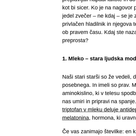
kot bi sicer. Ko je na nagovor p
jedel zvečer – ne kdaj – se je za
privlačen hladilnik in njegova t
ob pravem času. Kdaj ste nazadn
preprosta?
1. Mleko – stara ljudska mod
Naši stari starši so že vedeli
posebnega. In imeli so prav.
aminokislino, ki v telesu spod
nas umiri in pripravi na spanje
triptofan v mleku deluje antid
melatonina
, hormona, ki urav
Če vas zanimajo številke: en k