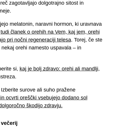
eč zagotavljajo dolgotrajno sitost in
neje.
jejo melatonin, naravni hormon, ki uravnava
e
tudi članek o orehih na Vem, kaj jem, orehi
o pri nočni regeneraciji telesa
. Torej, če ste
z nekaj orehi namesto uspavala – in
erite si,
kaj je bolj zdravo: orehi ali mandlji
,
ustreza.
Izberite surove ali suho pražene
 in ocvrti oreščki vsebujejo dodano sol
dolgoročno škodijo zdravju.
 večerij