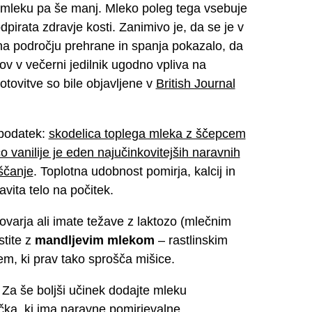
m mleku pa še manj. Mleko poleg tega vsebuje
odpirata zdravje kosti. Zanimivo je, da se je v
na področju prehrane in spanja pokazalo, da
ov v večerni jedilnik ugodno vpliva na
tovitve so bile objavljene v
British Journal
 podatek:
skodelica toplega mleka z ščepcem
 vanilije je eden najučinkovitejših naravnih
ščanje
. Toplotna udobnost pomirja, kalcij in
avita telo na počitek.
arja ali imate težave z laktozo (mlečnim
tite z
mandljevim mlekom
– rastlinskim
m, ki prav tako sprošča mišice.
Za še boljši učinek dodajte mleku
ka, ki ima naravne pomirjevalne