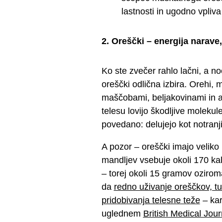
lastnosti in ugodno vpliv
2. Oreščki – energija narave
Ko ste zvečer rahlo lačni, a no
oreščki odlična izbira. Orehi, m
maščobami, beljakovinami in ant
telesu lovijo škodljive molekul
povedano: delujejo kot notranji č
A pozor – oreščki imajo veliko 
mandljev vsebuje okoli 170 kalo
– torej okoli 15 gramov ozirom
da
redno uživanje oreščkov, t
pridobivanja telesne teže
– kar
uglednem
British Medical Jour