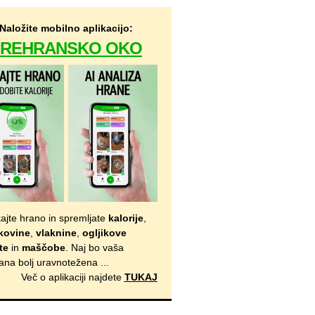
Naložite mobilno aplikacijo:
PREHRANSKO OKO
kajte hrano in spremljate
kalorije
,
kovine
,
vlaknine
,
ogljikove
te
in
maščobe
. Naj bo vaša
ana bolj uravnotežena ...
Več o aplikaciji najdete
TUKAJ