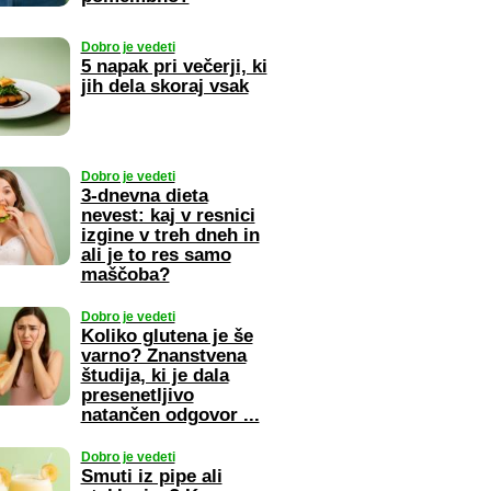
Dobro je vedeti
5 napak pri večerji, ki
jih dela skoraj vsak
Dobro je vedeti
3-dnevna dieta
nevest: kaj v resnici
izgine v treh dneh in
ali je to res samo
maščoba?
Dobro je vedeti
Koliko glutena je še
varno? Znanstvena
študija, ki je dala
presenetljivo
natančen odgovor ...
Dobro je vedeti
Smuti iz pipe ali