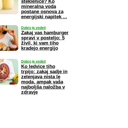
steklenice? Ko
mineralna voda
postane osnova za
energijski napitek ...
Dobro je vedeti
Zakaj vas hamburger
spravi v posteljo: 5
živil, ki vam tiho
kradejo energijo
Dobro je vedeti
Ko ledvice tiho
trpijo: zakaj sadje in
zelenjava nista le
moda, ampak vaša
najboljša naložba v
zdravje