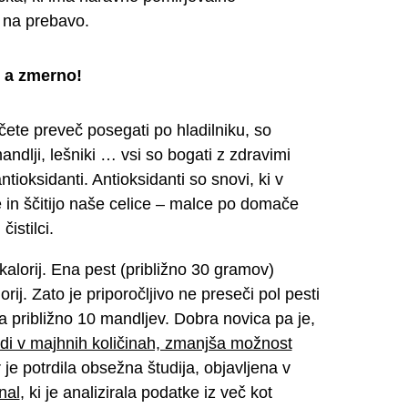
a na prebavo.
, a zmerno!
čete preveč posegati po hladilniku, so
andlji, lešniki … vsi so bogati z zdravimi
ioksidanti. Antioksidanti so snovi, ki v
e in ščitijo naše celice – malce po domače
istilci.
kalorij. Ena pest (približno 30 gramov)
rij. Zato je priporočljivo ne preseči pol pesti
a približno 10 mandljev. Dobra novica pa je,
udi v majhnih količinah, zmanjša možnost
 je potrdila obsežna študija, objavljena v
nal
, ki je analizirala podatke iz več kot