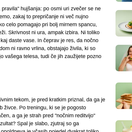
 pravila" hujšanja: po osmi uri zvečer se ne
emo, zakaj to prepričanje ni več nujno
ahko celo pomagajo pri bolj mirnem spancu,
eži. Skrivnost ni ura, ampak izbira. Ni toliko
kaj daste vase. In čeprav je res, da nočno
om ni ravno vrlina, obstajajo živila, ki so
o vašega telesa, tudi če jih zaužijete pozno
ativnim tekom, je pred kratkim priznal, da ga je
ob živce. Po treningu, ki se je pogosto
ačen, a ga je strah pred "nočnim reditvijo"
ultat? Spal je slabo, zjutraj so ga
o opoldneva je včasih pojedel dvakrat toliko,