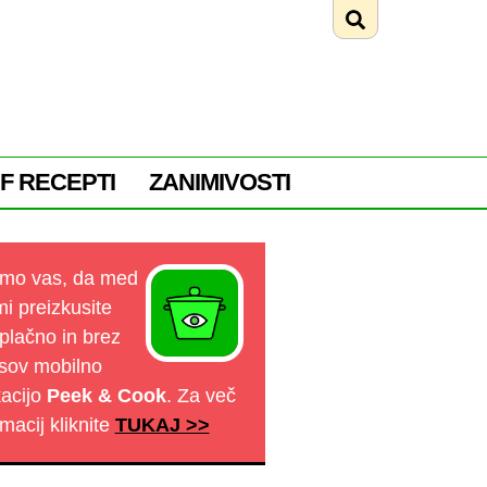
F RECEPTI
ZANIMIVOSTI
mo vas, da med
mi preizkusite
plačno in brez
sov mobilno
kacijo
Peek & Cook
. Za več
rmacij kliknite
TUKAJ >>