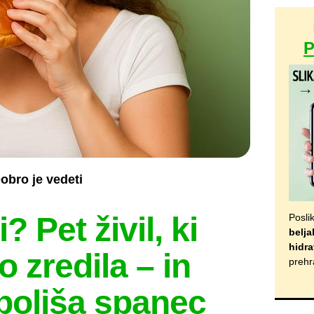
obro je vedeti
 Pet živil, ki
Posli
belja
hidra
 zredila – in
prehr
zboljša spanec