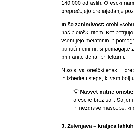
140.000 odraslih. Oreščki namr
preprečujejo prenajedanje poz
In še zanimivost:
orehi vsebu
naš biološki ritem. Kot potrjuj
vsebujejo melatonin in pomagaj
ponoči nemirni, si pomagajte 
prihranite denar pri lekarni.
Niso si vsi oreščki enaki – preb
in izberite tistega, ki vam bolj 
💡
Nasvet nutricionista:
oreščke brez soli.
Soljeni
in nezdrave maščobe, ki 
3. Zelenjava – kraljica lahkih