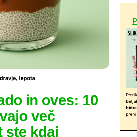
dravje, lepota
ado in oves: 10
Posli
belja
hidra
rivajo več
prehr
t ste kdaj