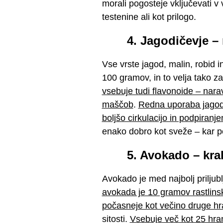
morali pogosteje vključevati v
testenine ali kot prilogo.
4. Jagodičevje – 
Vse vrste jagod, malin, robid 
100 gramov, in to velja tako 
vsebuje tudi flavonoide – nara
maščob
.
Redna uporaba jagodič
boljšo cirkulacijo in podpiranj
enako dobro kot sveže – kar po
5. Avokado – kral
Avokado je med najbolj priljubl
avokada je 10 gramov rastlinski
počasneje kot večino druge h
sitosti.
Vsebuje več kot 25 hranl