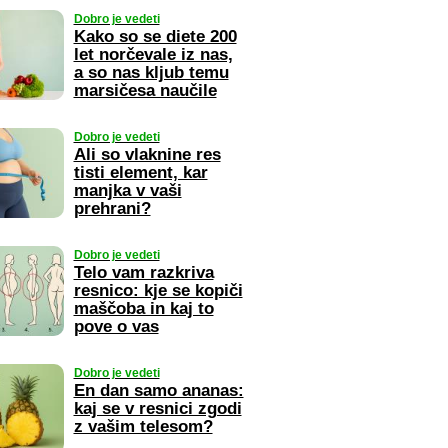
Dobro je vedeti
Kako so se diete 200
let norčevale iz nas,
a so nas kljub temu
marsičesa naučile
Dobro je vedeti
Ali so vlaknine res
tisti element, kar
manjka v vaši
prehrani?
Dobro je vedeti
Telo vam razkriva
resnico: kje se kopiči
maščoba in kaj to
pove o vas
Dobro je vedeti
En dan samo ananas:
kaj se v resnici zgodi
z vašim telesom?