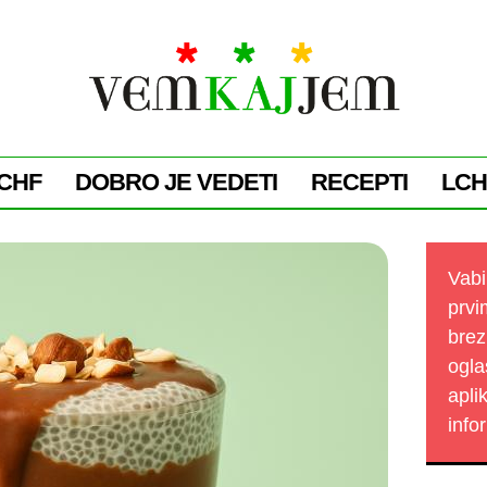
CHF
DOBRO JE VEDETI
RECEPTI
LCH
Vabi
prvi
brez
ogla
apli
info