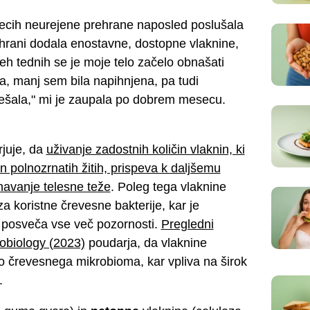
mesecih neurejene prehrane naposled poslušala
rehrani dodala enostavne, dostopne vlaknine,
eh tednih se je moje telo začelo obnašati
a, manj sem bila napihnjena, pa tudi
grešala," mi je zaupala po dobrem mesecu.
juje, da
uživanje zadostnih količin vlaknin, ki
in polnozrnatih žitih, prispeva k daljšemu
vnavanje telesne teže
. Poleg tega vlaknine
za koristne črevesne bakterije, kar je
 posveča vse več pozornosti.
Pregledni
crobiology (2023)
poudarja, da vlaknine
 črevesnega mikrobioma, kar vpliva na širok
.