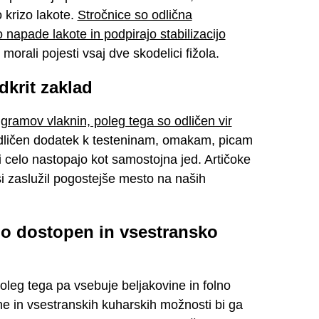
krizo lakote.
Stročnice so odlična
 napade lakote in podpirajo stabilizacijo
 morali pojesti vsaj dve skodelici fižola.
dkrit zaklad
 gramov vlaknin, poleg tega so odličen vir
dličen dodatek k testeninam, omakam, picam
nji celo nastopajo kot samostojna jed. Artičoke
 si zaslužil pogostejše mesto na naših
no dostopen in vsestransko
oleg tega pa vsebuje beljakovine in folno
ene in vsestranskih kuharskih možnosti bi ga