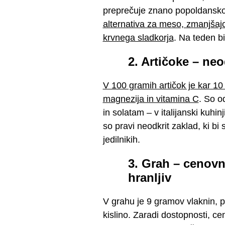
preprečuje znano popoldansko 
alternativa za meso, zmanjšajo
krvnega sladkorja
. Na teden bi
2. Artičoke – neo
V 100 gramih artičok je kar 10
magnezija in vitamina C
. So o
in solatam – v italijanski kuhi
so pravi neodkrit zaklad, ki bi
jedilnikih.
3. Grah – cenov
hranljiv
V grahu je 9 gramov vlaknin, p
kislino. Zaradi dostopnosti, c