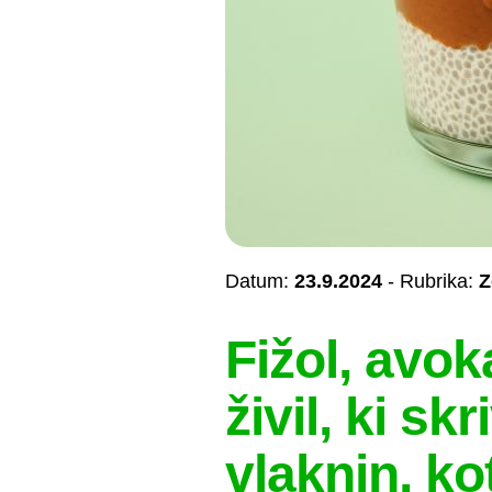
Datum:
23.9.2024
- Rubrika:
Z
Fižol, avok
živil, ki sk
vlaknin, ko