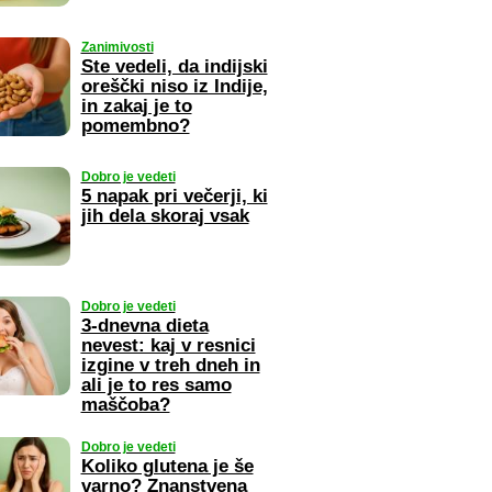
Zanimivosti
Ste vedeli, da indijski
oreščki niso iz Indije,
in zakaj je to
pomembno?
Dobro je vedeti
5 napak pri večerji, ki
jih dela skoraj vsak
Dobro je vedeti
3-dnevna dieta
nevest: kaj v resnici
izgine v treh dneh in
ali je to res samo
maščoba?
Dobro je vedeti
Koliko glutena je še
varno? Znanstvena