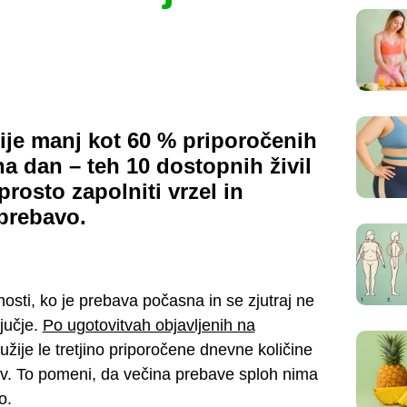
žije manj kot 60 % priporočenih
na dan – teh 10 dostopnih živil
osto zapolniti vrzel in
prebavo.
osti, ko je prebava počasna in se zjutraj ne
ljučje.
Po ugotovitvah objavljenih na
užije le tretjino priporočene dnevne količine
v. To pomeni, da večina prebave sploh nima
o.