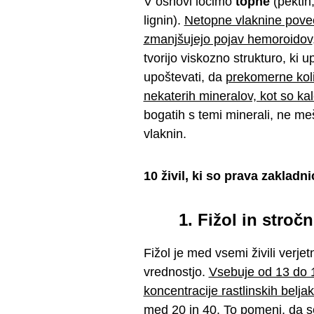
V osnovi ločimo
topne
(pektin
lignin).
Netopne vlaknine poveču
zmanjšujejo pojav hemoroidov
tvorijo viskozno strukturo, ki 
upoštevati, da
prekomerne koli
nekaterih mineralov, kot so kalc
bogatih s temi minerali, ne me
vlaknin.
10 živil, ki so prava zakladn
1. Fižol in stro
Fižol je med vsemi živili verje
vrednostjo.
Vsebuje od 13 do 1
koncentracije rastlinskih belja
med 20 in 40. To pomeni, da s