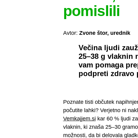
pomislili
Avtor:
Zvone štor, urednik
Večina ljudi zau
25–38 g vlaknin 
vam pomaga prepr
podpreti zdravo 
Poznate tisti občutek napihnjen
počutite lahki? Verjetno ni nak
Vemkajjem.si
kar 60 % ljudi za
vlaknin, ki znaša 25–30 gramo
možnosti, da bi delovala gladk