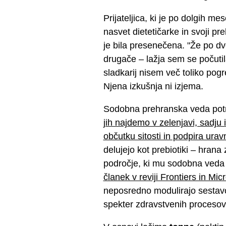
Prijateljica, ki je po dolgih 
nasvet dietetičarke in svoji p
je bila presenečena. "Že po dv
drugače – lažja sem se počutil
sladkarij nisem več toliko po
Njena izkušnja ni izjema.
Sodobna prehranska veda potr
jih najdemo v zelenjavi, sadju 
občutku sitosti in podpira ura
delujejo kot prebiotiki – hrana 
področje, ki mu sodobna veda
članek v reviji Frontiers in Mi
neposredno modulirajo sestavo
spekter zdravstvenih procesov