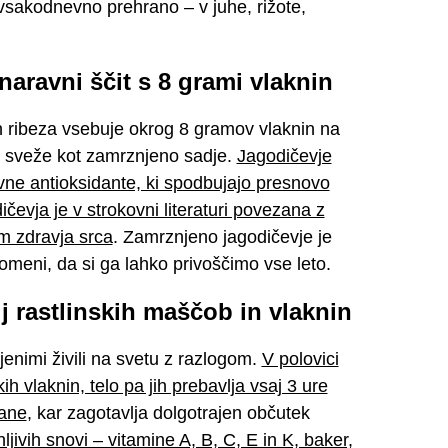
 vsakodnevno prehrano – v juhe, rižote,
naravni ščit s 8 grami vlaknin
in ribeza vsebuje okrog 8 gramov vlaknin na
za sveže kot zamrznjeno sadje.
Jagodičevje
vne antioksidante, ki spodbujajo presnovo
evja je v strokovni literaturi povezana z
em zdravja srca
. Zamrznjeno jagodičevje je
meni, da si ga lahko privoščimo vse leto.
j rastlinskih maščob in vlaknin
jenimi živili na svetu z razlogom.
V polovici
h vlaknin, telo pa jih prebavlja vsaj 3 ure
rane
, kar zagotavlja dolgotrajen občutek
jivih snovi – vitamine A, B, C, E in K, baker,