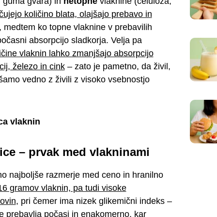
, guma gvara) in
netopne
vlaknine (celuloza,
jejo količino blata, olajšajo prebavo in
, medtem ko topne vlaknine v prebavilih
upočasni absorpcijo sladkorja. Velja pa
čine vlaknin lahko zmanjšajo absorpcijo
ij, železo in cink
– zato je pametno, da živil,
šamo vedno z živili z visoko vsebnostjo
ica vlaknin
čnice – prvak med vlakninami
tno najboljše razmerje med ceno in hranilno
6 gramov vlaknin, pa tudi visoke
kovin
, pri čemer ima nizek glikemični indeks –
e prebavlja počasi in enakomerno, kar