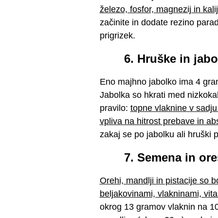
železo, fosfor, magnezij in kalij
začinite in dodate rezino parad
prigrizek.
6. Hruške in jab
Eno majhno jabolko ima 4 gra
Jabolka so hkrati med nizkokalor
pravilo:
topne vlaknine v sadju 
vpliva na hitrost prebave in abs
zakaj se po jabolku ali hruški p
7. Semena in ore
Orehi, mandlji in pistacije so
beljakovinami, vlakninami, vita
okrog 13 gramov vlaknin na 1