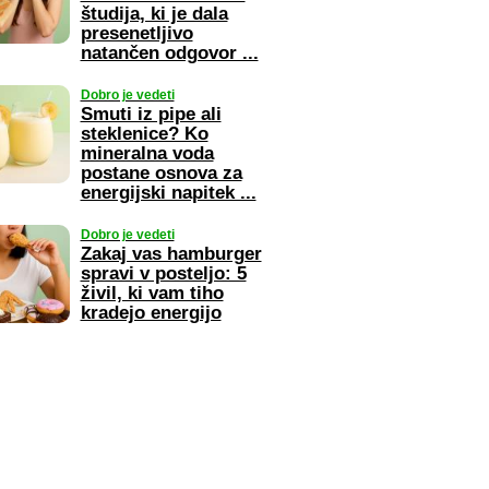
študija, ki je dala
presenetljivo
natančen odgovor ...
Dobro je vedeti
Smuti iz pipe ali
steklenice? Ko
mineralna voda
postane osnova za
energijski napitek ...
Dobro je vedeti
Zakaj vas hamburger
spravi v posteljo: 5
živil, ki vam tiho
kradejo energijo