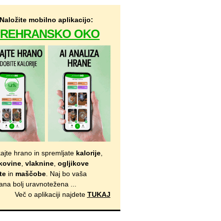
Naložite mobilno aplikacijo:
PREHRANSKO OKO
kajte hrano in spremljate
kalorije
,
kovine
,
vlaknine
,
ogljikove
te
in
maščobe
. Naj bo vaša
ana bolj uravnotežena ...
Več o aplikaciji najdete
TUKAJ