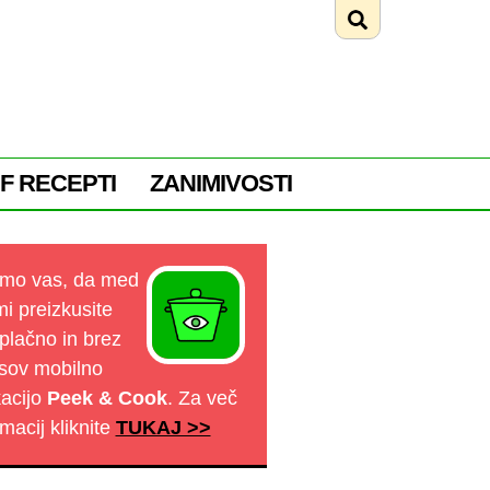
F RECEPTI
ZANIMIVOSTI
mo vas, da med
mi preizkusite
plačno in brez
sov mobilno
kacijo
Peek & Cook
. Za več
rmacij kliknite
TUKAJ >>