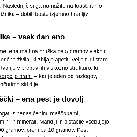
. Naslednjič si ga namažite na toast, rahlo
ižnika – dobili boste izjemno hranljiv
olka – vsak dan eno
me, ena majhna hruška pa 5 gramov vlaknin.
ična živila, ki zbijajo apetit. Velja tudi staro
tvorijo v prebavilih viskozno strukturo, ki
orpcijo hranil
– kar je eden od razlogov,
očutimo siti dlje.
ščki – ena pest je dovolj
 bogati z nenasičenimi maščobami,
mini in minerali
. Mandlji in pistacije vsebujejo
00 gramov, orehi pa 10 gramov.
Pest