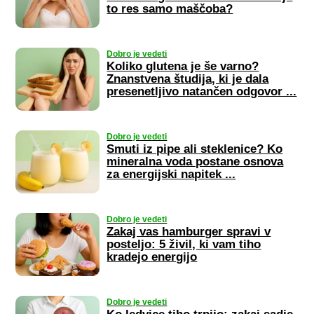
to res samo maščoba?
Dobro je vedeti
Koliko glutena je še varno?
Znanstvena študija, ki je dala
presenetljivo natančen odgovor ...
Dobro je vedeti
Smuti iz pipe ali steklenice? Ko
mineralna voda postane osnova
za energijski napitek ...
Dobro je vedeti
Zakaj vas hamburger spravi v
posteljo: 5 živil, ki vam tiho
kradejo energijo
Dobro je vedeti