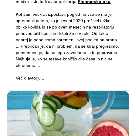
medicini. Je tudi avtor aplikacija
Prehransko oko
.
Kot sam večkrat izpostavi, pogled na vse se mu je
spremenil potem, ko je jeseni 2020 preživel težko
obliko kovida in se po dveh mesecih na respiratorju
ponovno učil hoditi in držati žlico v roki. Od takrat
naprej je popolnoma spremenil svoj pogled na hrano
... Prepričan je, da ni problem, da se kdaj pregrešimo,
pomembno je, da se tega zavedamo in to popravimo.
Najhuje je, ko se težave kopičijo dlje časa in nič ne
ukrenemo ...
Več o avtorju
...