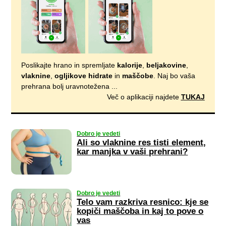
Poslikajte hrano in spremljate
kalorije
,
beljakovine
,
vlaknine
,
ogljikove hidrate
in
maščobe
. Naj bo vaša
prehrana bolj uravnotežena ...
Več o aplikaciji najdete
TUKAJ
Dobro je vedeti
Ali so vlaknine res tisti element,
kar manjka v vaši prehrani?
Dobro je vedeti
Telo vam razkriva resnico: kje se
kopiči maščoba in kaj to pove o
vas