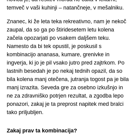
temveč v vaši kuhinji – natančneje, v mešalniku.
Znanec, ki že leta teka rekreativno, nam je nekoč
zaupal, da so ga po štiridesetem letu kolena
začela opozarjati po vsakem daljšem teku.
Namesto da bi tek opustil, je poskusil s
kombinacijo ananasa, kumare, grenivke in
ingverja, ki jo je pil vsako jutro pred zajtrkom. Po
lastnih besedah je po nekaj tednih opazil, da so
bila kolena manj otečena, jutranja togost pa je bila
manj izrazita. Seveda gre za osebno izkušnjo in
ne za zdravniško potrjen rezultat, a zgodba lepo
ponazori, zakaj je ta preprost napitek med bralci
tako priljubljen.
Zakaj prav ta kombinacija?