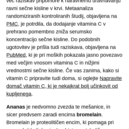
več raziskav pripomore k naravnemu uravnavanju
ravni sečne kisline v krvi. Metaanaliza
randomiziranih kontroliranih študij, objavljena na
PMC
, je potrdila, da dodajanje vitamina C v
prehrano pomembno zniža serumsko
koncentracijo sečne kisline. Do podobnih
ugotovitev je prišla tudi raziskava, objavljena na
PubMed
, ki je pri moških pokazala jasno povezavo
med večjim vnosom vitamina C in nižjimi
vrednostmi sečne kisline. Če vas zanima, kako si
vitamin C pripravite tudi doma, si oglejte
Napravite
domač vitamin C, ki je nekajkrat bolj učinkovit od
kupljenega
.
Ananas
je nedvomno zvezda te mešanice, in
sicer predvsem zaradi encima
bromelain
.
Bromelain je proteolitičen encim, ki pomaga pri