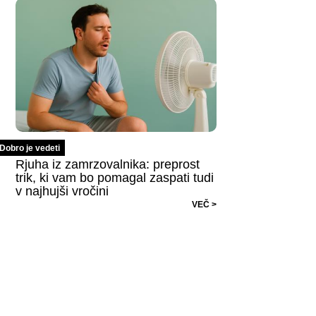
Dobro je vedeti
Rjuha iz zamrzovalnika: preprost
trik, ki vam bo pomagal zaspati tudi
v najhujši vročini
VEČ >