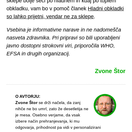
sklepe bolje seči po hladnem in kdaj po toplem
obkladku, vam bo v pomoč članek
Hladni obkladki
so lahko prijetni, vendar ne za sklepe
.
Vsebina je informativne narave in ne nadomešča
nasveta zdravnika. Pri pripravi so bili uporabljeni
javno dostopni strokovni viri, priporočila WHO,
EFSA in drugih organizacij.
Zvone Štor
O AVTORJU:
Zvone Štor
se drži načela, da zanj
nihče ne bo umrl, zato že desetletija ne
je mesa. Osebno verjame, da vsak
izbere način prehranjevanja, ki mu
odgovarja, prihodnost pa vidi v personalizirani