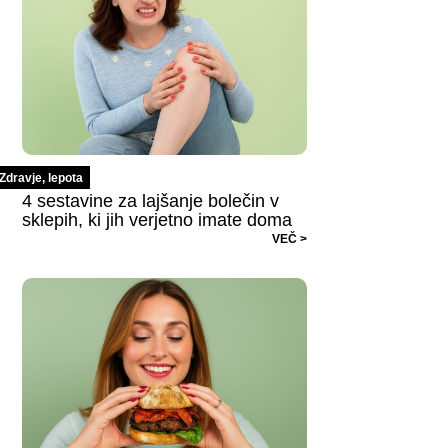
Zdravje, lepota
4 sestavine za lajšanje bolečin v
sklepih, ki jih verjetno imate doma
VEČ >