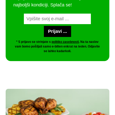
najboljši kondiciji. Splača se!
* S prijavo se strinjate s
politiko zasebnosti
. Na ta naslov
vam bomo pošiljali samo e-bilten enkrat na teden. Odjavite
se lahko kadarkoli.