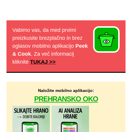
Vabimo vas, da med prvimi
preizkusite brezplačno in brez
oglasov mobilno aplikacijo
Peek
& Cook
. Za več informacij
kliknite
TUKAJ >>
Naložite mobilno aplikacijo:
PREHRANSKO OKO