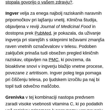
stopala govorijo o vašem zdravju?
.
Ingver
velja za enega najbolj raziskanih naravnih
pripomočkov pri lajšanju vnetij. Klinična študija,
objavljena v reviji
Journal of Medicinal Food
in
dostopna prek
PubMed
, je pokazala, da uživanje
ingverja pri starejših s sklepnimi težavami zmanjša
raven vnetnih označevalcev v telesu. Podoben
zaključek prinaša tudi obsežen pregled kliničnih
raziskav, objavljen na
PMC
, ki povzema, da
bioaktivne snovi v ingverju blažijo vnetne procese,
povezane z artritisom. Ingver poleg tega pomaga
pri čiščenju telesa, po ljudskem izročilu pa naj bi
topil tudi odvečno maščobo.
Grenivka
v tej kombinaciji nastopa predvsem
zaradi visoke vsebnosti vitamina C, ki po podatkih