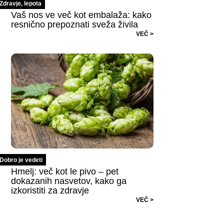
Zdravje, lepota
Vaš nos ve več kot embalaža: kako
resnično prepoznati sveža živila
VEČ >
Dobro je vedeti
Hmelj: več kot le pivo – pet
dokazanih nasvetov, kako ga
izkoristiti za zdravje
VEČ >