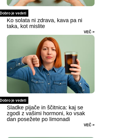
Dobro je vedeti
Ko solata ni zdrava, kava pa ni
taka, kot mislite
VEČ >
Dobro je vedeti
Sladke pijače in ščitnica: kaj se
zgodi z vašimi hormoni, ko vsak
dan posežete po limonadi
VEČ >