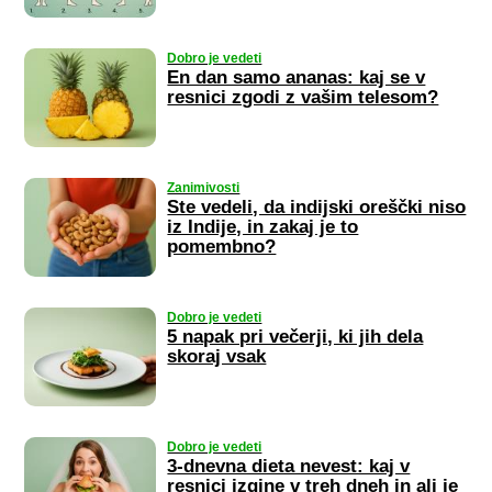
Dobro je vedeti
En dan samo ananas: kaj se v
resnici zgodi z vašim telesom?
Zanimivosti
Ste vedeli, da indijski oreščki niso
iz Indije, in zakaj je to
pomembno?
Dobro je vedeti
5 napak pri večerji, ki jih dela
skoraj vsak
Dobro je vedeti
3-dnevna dieta nevest: kaj v
resnici izgine v treh dneh in ali je