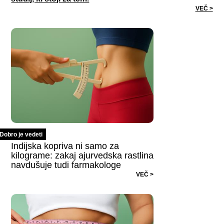
VEČ >
Dobro je vedeti
Indijska kopriva ni samo za
kilograme: zakaj ajurvedska rastlina
navdušuje tudi farmakologe
VEČ >