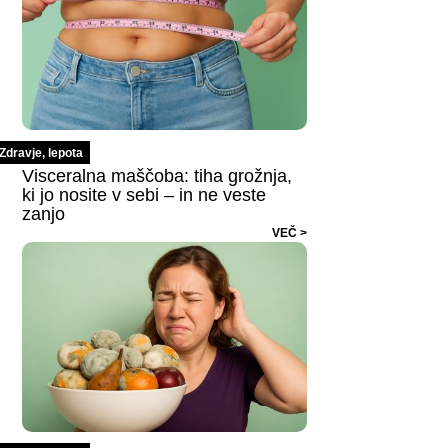
Zdravje, lepota
Visceralna maščoba: tiha grožnja,
ki jo nosite v sebi – in ne veste
zanjo
VEČ >