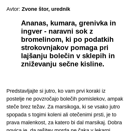
Avtor:
Zvone štor, urednik
Ananas, kumara, grenivka in
ingver - naravni sok z
bromelinom, ki po podatkih
strokovnjakov pomaga pri
lajšanju bolečin v sklepih in
zniževanju sečne kisline.
Predstavljajte si jutro, ko vam prvi koraki iz
postelje ne povzročajo bolečih pomislekov, ampak
steče brez težav. Za marsikoga, ki se vsako jutro
spopada s togimi koleni ali otečenimi prsti, je to
prava malenkost, za katero bi dal marsikaj. Dobra
novica je, da rešitev morda ne čaka v lekarni,