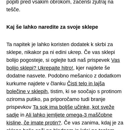
popiti pred vsakim obrokom, začenši zjutraj na
tešče.
Kaj še lahko naredite za svoje sklepe
Ta napitek je lahko koristen dodatek k skrbi za
sklepe, nikakor pa ni edini ukrep. Če vas sklepi
bolijo pogosteje, si oglejte tudi naš prispevek
Vas
bolijo sklepi? Ukrepajte hitro!
, kjer najdete še
dodatne nasvete. Podobno mešanico z dodatkom
kurkume najdete v članku
Čisti telo in lajša
bolečine v sklepih
, tistim, ki se soočajo s protinom
oziroma putiko, pa priporočamo tudi branje
prispevkov
Ta sok ima boljše učinke, kot sveže
sadje
in
Ali lahko jemljete omega-3 maščobne
kisline, če imate protin?
. Če vas zanima, kdaj je za