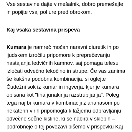
Vse sestavine dajte v mešalnik, dobro premešajte
in popijte vsaj pol ure pred obrokom.
Kaj vsaka sestavina prispeva
Kumara
je namreč močan naravni diuretik in po
ljudskem izročilu pripomore k preprečevanju
nastajanja ledvičnih kamnov, saj pomaga telesu
izločati odvečno tekočino in strupe. Če vas zanima
še kakšna podobna kombinacija, si oglejte
Čudežni sok iz kumar in ingverja
, kjer je kumara
opisana kot "tiha junakinja razstrupljanja". Poleg
tega naj bi kumara v kombinaciji z ananasom po
nekaterih virih pripomogla k lažjemu odpravljanju
odvečne sečne kisline, ki se nabira v sklepih –
podrobneje o tej povezavi pišemo v prispevku
Kaj