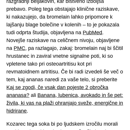
razgradnji beljakovin, kar bistveno izboljša
prebavo. Poleg tega obstajajo klinične raziskave,
ki nakazujejo, da bromelain lahko pripomore k
lajšanju blage bolečine v kolenih – to je pokazala
tudi odprta študija, objavljena na
PubMed
.
Novejše raziskave na celičnem nivoju, objavljene
na
PMC
, pa razlagajo, zakaj: bromelain naj bi ščitil
hrustanec in zaviral vnetne signalne poti, ki so
vpletene tako pri osteoartritisu kot pri
revmatoidnem artritisu. Če bi radi izvedeli še več o
tem, kaj ananas naredi za vaše telo, si preberite
Kaj se zgodi, če vsak dan pojeste 2 obročka
ananasa?
ali
Banana, lubenica, avokado in še pet:
živila, ki vas na plaži ohranjajo sveže, energične in
hidrirane
.
Kozarec tega soka bi po ljudskem izročilu morali