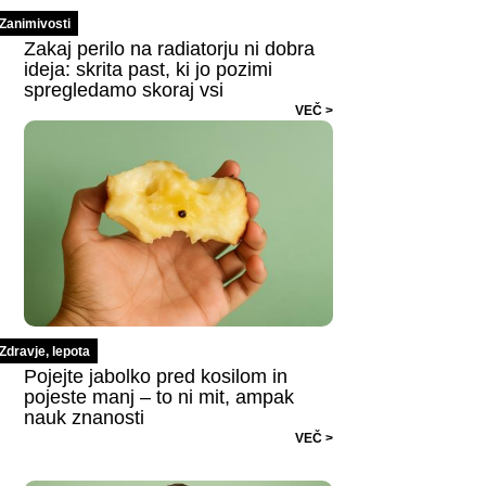
Zanimivosti
Zakaj perilo na radiatorju ni dobra
ideja: skrita past, ki jo pozimi
spregledamo skoraj vsi
VEČ >
Zdravje, lepota
Pojejte jabolko pred kosilom in
pojeste manj – to ni mit, ampak
nauk znanosti
VEČ >