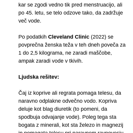
kar se zgodi vedno tik pred menstruacijo, ali
po 45. letu, se telo odzove tako, da zadržuje
več vode.
Po podatkih
Cleveland Clinic
(2022) se
povprečna ženska teža v teh dneh poveča za
1 do 2,5 kilograma, ne zaradi maščobe,
ampak zaradi vode v tkivih.
Ljudska rešitev:
Čaj iz koprive ali regrata pomaga telesu, da
naravno odplakne odvečno vodo. Kopriva
deluje kot blag diuretik (to pomeni, da
spodbuja odvajanje vode). Poleg tega sta
bogata z minerali, kot sta železo in magnezij
in pomagata telesu pri naravnem ravnovesju.