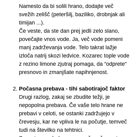
Namesto da bi solili hrano, dodajte več
svežih zelišč (peteršilj, baziliko, drobnjak ali
timijan ...).
Če veste, da ste dan prej jedli zelo slano,
povečajte vnos vode. Ja, več vode pomeni
manj zadrževanja vode. Telo takrat lažje
izloča natrij skozi ledvice. Kozarec tople vode
z rezino limone zjutraj pomaga, da "odprete"
presnovo in zmanjšate napihnjenost.
Počasna prebava - tihi sabotirajoč faktor
Drugi razlog, zakaj se zbudite težji, je
nepopolna prebava. Če vaše telo hrane ne
prebavi v celoti, se ostanki zadržujejo v
črevesju, kar ne vpliva le na počutje, temveč
tudi na številko na tehtnici.