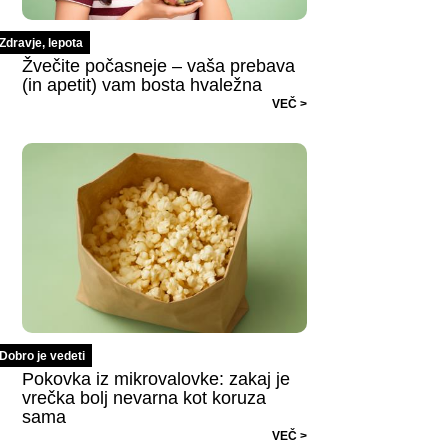
Zdravje, lepota
Žvečite počasneje – vaša prebava
(in apetit) vam bosta hvaležna
VEČ >
Dobro je vedeti
Pokovka iz mikrovalovke: zakaj je
vrečka bolj nevarna kot koruza
sama
VEČ >