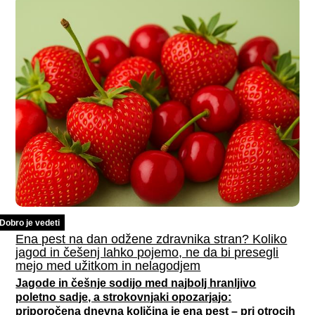
Dobro je vedeti
Ena pest na dan odžene zdravnika stran? Koliko
jagod in češenj lahko pojemo, ne da bi presegli
mejo med užitkom in nelagodjem
Jagode in češnje sodijo med najbolj hranljivo
poletno sadje, a strokovnjaki opozarjajo:
priporočena dnevna količina je ena pest – pri otrocih