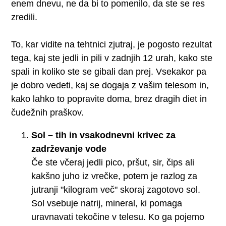
enem dnevu, ne da bi to pomenilo, da ste se res
zredili.
To, kar vidite na tehtnici zjutraj, je pogosto rezultat
tega, kaj ste jedli in pili v zadnjih 12 urah, kako ste
spali in koliko ste se gibali dan prej. Vsekakor pa
je dobro vedeti, kaj se dogaja z vašim telesom in,
kako lahko to popravite doma, brez dragih diet in
čudežnih praškov.
Sol – tih in vsakodnevni krivec za
zadrževanje vode
Če ste včeraj jedli pico, pršut, sir, čips ali
kakšno juho iz vrečke, potem je razlog za
jutranji "kilogram več" skoraj zagotovo sol.
Sol vsebuje natrij, mineral, ki pomaga
uravnavati tekočine v telesu. Ko ga pojemo