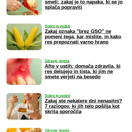
smeti: zakaj je to napaka, ki se jo
splača popraviti
Dobro je vedeti
Zakaj oznaka "brez GSO" ne
pomeni tega, kar mislite, in kako
res prepoznati varno hrano
Zdravje, lepota
Afte v ustih: domača zdravila, ki
res delujejo in tista, ki jim ne
smete verjeti na besedo
Dobro je vedeti
Zakaj ste nekatere dni nenasitni?
7 razlogov, ki jih telo pošilja kot
skrita sporočila
Zdravje, lepota