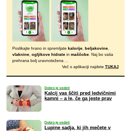
Poslikajte hrano in spremljate
kalorije
,
beljakovine
,
vlaknine
,
ogljikove hidrate
in
maščobe
. Naj bo vaša
prehrana bolj uravnotežena ...
Več o aplikaciji najdete
TUKAJ
Dobro je vedeti
Kalcij vas ščiti pred ledvičnimi
kamni – a le, če ga jeste prav
Dobro je vedeti
Lupine sadja, ki jih mečete v