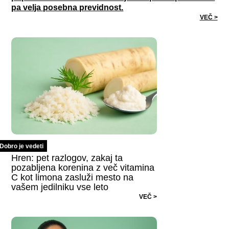
pa velja posebna previdnost.
VEČ >
Dobro je vedeti
Hren: pet razlogov, zakaj ta
pozabljena korenina z več vitamina
C kot limona zasluži mesto na
vašem jedilniku vse leto
VEČ >