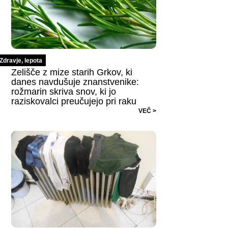
Zdravje, lepota
Zelišče z mize starih Grkov, ki
danes navdušuje znanstvenike:
rožmarin skriva snov, ki jo
raziskovalci preučujejo pri raku
VEČ >