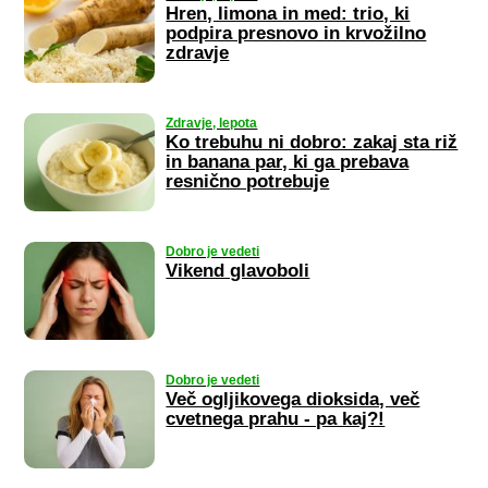
Hren, limona in med: trio, ki
podpira presnovo in krvožilno
zdravje
Zdravje, lepota
Ko trebuhu ni dobro: zakaj sta riž
in banana par, ki ga prebava
resnično potrebuje
Dobro je vedeti
Vikend glavoboli
Dobro je vedeti
Več ogljikovega dioksida, več
cvetnega prahu - pa kaj?!