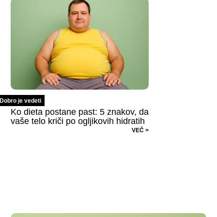
Dobro je vedeti
Ko dieta postane past: 5 znakov, da
vaše telo kriči po ogljikovih hidratih
VEČ >