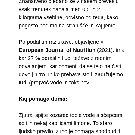
Znanstveno gledano se v našem črevesju
vsak trenutek nahaja med 0,5 in 2,5
kilograma vsebine, odvisno od tega, kako
pogosto hodimo na stranišče in kaj jemo.
Po podatkih raziskave, objavljene v
European Journal of Nutrition
(2021), ima
kar 27 % odraslih ljudi težave z rednim
odvajanjem, kar pomeni, da se telo ne čisti
dovolj hitro. In ko prebava stoji, zadržujemo
tudi (pre)več vode in toksinov.
Kaj pomaga doma:
Zjutraj spijte kozarec tople vode s ščepcem
soli in nekaj kapljicami limone. To staro
ljudsko pravilo iz Indije pomaga spodbuditi