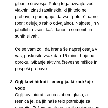
gibanje črevesja. Poleg tega uživajte več
vlaknin, zlasti rastlinskih, ki jih telo ne
prebavi, a pomagajo, da vse "potuje" naprej
(beri: delujejo rahlo odvajalno). Najdete jih v
jabolkih, ovseni kaši, lanenih semenih in
suhih slivah.
Če se vam zdi, da hrana še naprej ostaja v
vas, poskusite vsak dan 15 minut hoje po
obroku. Gibanje aktivira črevesne mišice in
pospeši prebavo.
Ogljikovi hidrati - energija, ki zadržuje
vodo
Ogljikovi hidrati so na slabem glasu, a
resnica je, da jih naše telo potrebuje za
energijo. Težava nastane, ko jih pojemo več,