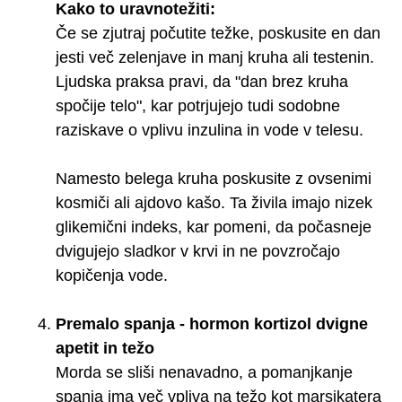
Kako to uravnotežiti:
Če se zjutraj počutite težke, poskusite en dan
jesti več zelenjave in manj kruha ali testenin.
Ljudska praksa pravi, da "dan brez kruha
spočije telo", kar potrjujejo tudi sodobne
raziskave o vplivu inzulina in vode v telesu.
Namesto belega kruha poskusite z ovsenimi
kosmiči ali ajdovo kašo. Ta živila imajo nizek
glikemični indeks, kar pomeni, da počasneje
dvigujejo sladkor v krvi in ne povzročajo
kopičenja vode.
Premalo spanja - hormon kortizol dvigne
apetit in težo
Morda se sliši nenavadno, a pomanjkanje
spanja ima več vpliva na težo kot marsikatera