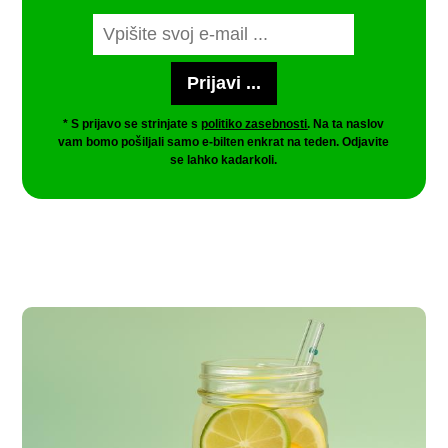
* S prijavo se strinjate s
politiko zasebnosti
. Na ta naslov
vam bomo pošiljali samo e-bilten enkrat na teden. Odjavite
se lahko kadarkoli.