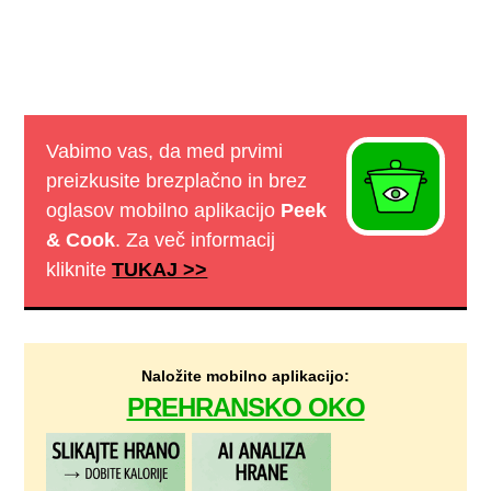
Vabimo vas, da med prvimi
preizkusite brezplačno in brez
oglasov mobilno aplikacijo
Peek
& Cook
. Za več informacij
kliknite
TUKAJ >>
Naložite mobilno aplikacijo:
PREHRANSKO OKO