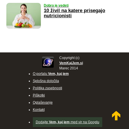
Dobro je vedeti
10 živil na katere prisegajo
nutricionisti
Copyright (c)
VemKajJem.si
Marec 2014
O portalu
Vem, kaj jem
Splošna določila
Politika zasebnosti
Piškotki
Oglaševanje
Kontakt
Dodajte
Vem, kaj jem
med vir na Googlu