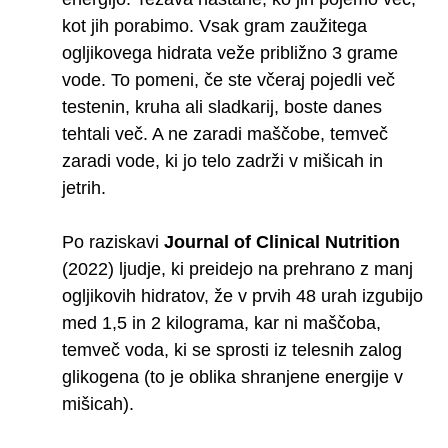
kot jih porabimo. Vsak gram zaužitega
ogljikovega hidrata veže približno 3 grame
vode. To pomeni, če ste včeraj pojedli več
testenin, kruha ali sladkarij, boste danes
tehtali več. A ne zaradi maščobe, temveč
zaradi vode, ki jo telo zadrži v mišicah in
jetrih.
Po raziskavi
Journal of Clinical Nutrition
(2022) ljudje, ki preidejo na prehrano z manj
ogljikovih hidratov, že v prvih 48 urah izgubijo
med 1,5 in 2 kilograma, kar ni maščoba,
temveč voda, ki se sprosti iz telesnih zalog
glikogena (to je oblika shranjene energije v
mišicah).