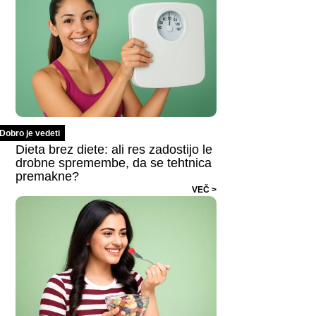
Dobro je vedeti
Dieta brez diete: ali res zadostijo le
drobne spremembe, da se tehtnica
premakne?
VEČ >