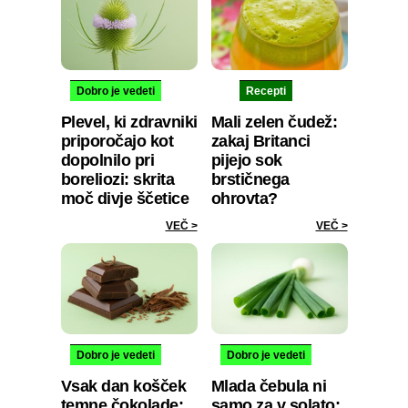
Dobro je vedeti
Recepti
Plevel, ki zdravniki
Mali zelen čudež:
priporočajo kot
zakaj Britanci
dopolnilo pri
pijejo sok
boreliozi: skrita
brstičnega
moč divje ščetice
ohrovta?
VEČ >
VEČ >
Dobro je vedeti
Dobro je vedeti
Vsak dan košček
Mlada čebula ni
temne čokolade:
samo za v solato: