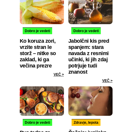
Dobro je vedeti
Dobro je vedeti
Ko koruza zori,
Jabolčni kis pred
vrzite stran le
spanjem: stara
storž – nitke so
navada z resnimi
zaklad, ki ga
učinki, ki jih zdaj
večina prezre
potrjuje tudi
znanost
VEČ >
VEČ >
Dobro je vedeti
Zdravje, lepota