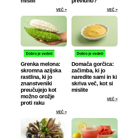
mislili
previdno?
VEČ >
VEČ >
Dobro je vedeti
Dobro je vedeti
Grenka melona:
Domača gorčica:
skromna azijska
začimba, ki jo
rastlina, ki jo
naredite sami in ki
znanstveniki
skriva več, kot si
preučujejo kot
mislite
možno orožje
VEČ >
proti raku
VEČ >