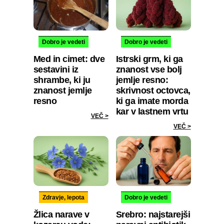
Dobro je vedeti
Dobro je vedeti
Med in cimet: dve
Istrski grm, ki ga
sestavini iz
znanost vse bolj
shrambe, ki ju
jemlje resno:
znanost jemlje
skrivnost octovca,
resno
ki ga imate morda
kar v lastnem vrtu
VEČ >
VEČ >
Zdravje, lepota
Dobro je vedeti
Žlica narave v
Srebro: najstarejši