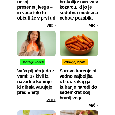
nekaj
brokolija: narava v
presenetljivega –
kozarcu, ki jo je
in vaše telo to
sodobna medicina
občuti že v prvi uri
nehote pozabila
VEČ >
VEČ >
Dobro je vedeti
Zdravje, lepota
Vaša pljuča jedo z
Surovo korenje ni
vami: 17 živil iz
vedno najboljša
navadne kuhinje,
izbira: zakaj ga
ki dihala varujejo
kuhanje naredi do
pred vnetji
sedemkrat bolj
hranljivega
VEČ >
VEČ >