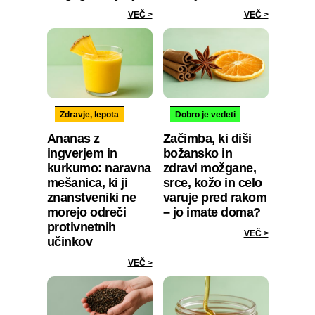
VEČ >
VEČ >
Zdravje, lepota
Dobro je vedeti
Ananas z
Začimba, ki diši
ingverjem in
božansko in
kurkumo: naravna
zdravi možgane,
mešanica, ki ji
srce, kožo in celo
znanstveniki ne
varuje pred rakom
morejo odreči
– jo imate doma?
protivnetnih
VEČ >
učinkov
VEČ >