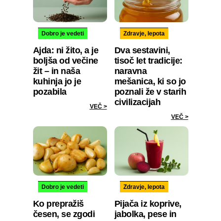
Dobro je vedeti
Zdravje, lepota
Ajda: ni žito, a je
Dva sestavini,
boljša od večine
tisoč let tradicije:
žit – in naša
naravna
kuhinja jo je
mešanica, ki so jo
pozabila
poznali že v starih
civilizacijah
VEČ >
VEČ >
Dobro je vedeti
Zdravje, lepota
Ko prepražiš
Pijača iz koprive,
česen, se zgodi
jabolka, pese in