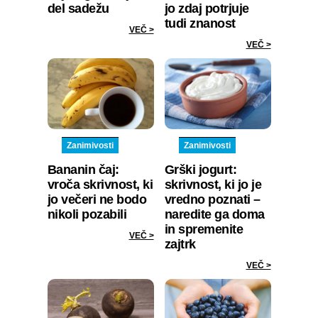
del sadežu
jo zdaj potrjuje
tudi znanost
VEČ >
VEČ >
Zanimivosti
Zanimivosti
Bananin čaj:
Grški jogurt:
vroča skrivnost, ki
skrivnost, ki jo je
jo večeri ne bodo
vredno poznati –
nikoli pozabili
naredite ga doma
in spremenite
VEČ >
zajtrk
VEČ >