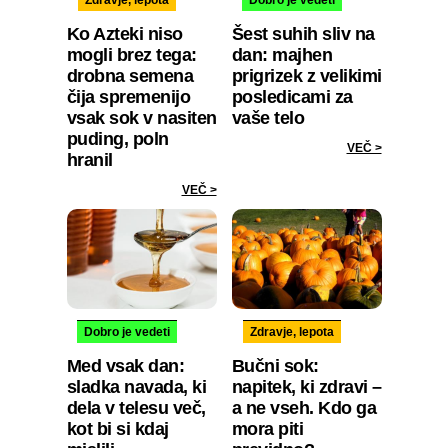
Zdravje, lepota
Dobro je vedeti
Ko Azteki niso
Šest suhih sliv na
mogli brez tega:
dan: majhen
drobna semena
prigrizek z velikimi
čija spremenijo
posledicami za
vsak sok v nasiten
vaše telo
puding, poln
VEČ >
hranil
VEČ >
Dobro je vedeti
Zdravje, lepota
Med vsak dan:
Bučni sok:
sladka navada, ki
napitek, ki zdravi –
dela v telesu več,
a ne vseh. Kdo ga
kot bi si kdaj
mora piti