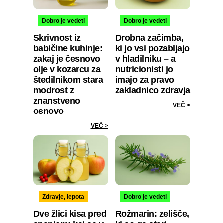
Dobro je vedeti
Dobro je vedeti
Skrivnost iz
Drobna začimba,
babičine kuhinje:
ki jo vsi pozabljajo
zakaj je česnovo
v hladilniku – a
olje v kozarcu za
nutricionisti jo
štedilnikom stara
imajo za pravo
modrost z
zakladnico zdravja
znanstveno
VEČ >
osnovo
VEČ >
Zdravje, lepota
Dobro je vedeti
Dve žlici kisa pred
Rožmarin: zelišče,