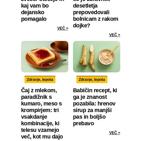
kaj vam bo
desetletja
dejansko
prepovedovali
pomagalo
bolnicam z rakom
dojke?
VEČ >
VEČ >
Zdravje, lepota
Zdravje, lepota
Čaj z mlekom,
Babičin recept, ki
paradižnik s
ga je znanost
kumaro, meso s
pozabila: hrenov
krompirjem: tri
sirup za manjši
vsakdanje
pas in boljšo
kombinacije, ki
prebavo
telesu vzamejo
VEČ >
več, kot mu dajo