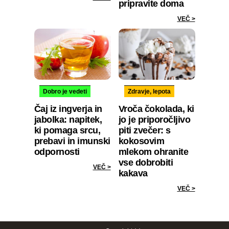
pripravite doma
VEČ >
Dobro je vedeti
Zdravje, lepota
Čaj iz ingverja in
Vroča čokolada, ki
jabolka: napitek,
jo je priporočljivo
ki pomaga srcu,
piti zvečer: s
prebavi in imunski
kokosovim
odpornosti
mlekom ohranite
vse dobrobiti
VEČ >
kakava
VEČ >