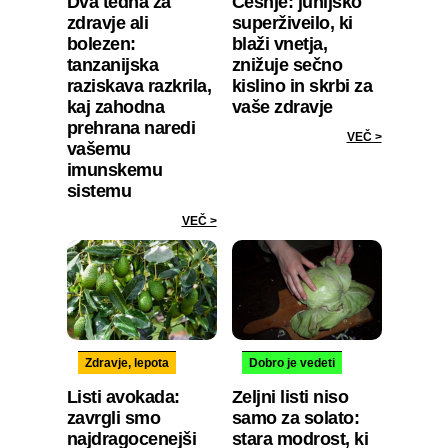
Dva tedna za
Češnje: junijsko
zdravje ali
superživeilo, ki
bolezen:
blaži vnetja,
tanzanijska
znižuje sečno
raziskava razkrila,
kislino in skrbi za
kaj zahodna
vaše zdravje
prehrana naredi
VEČ >
vašemu
imunskemu
sistemu
VEČ >
Zdravje, lepota
Dobro je vedeti
Listi avokada:
Zeljni listi niso
zavrgli smo
samo za solato:
najdragocenejši
stara modrost, ki