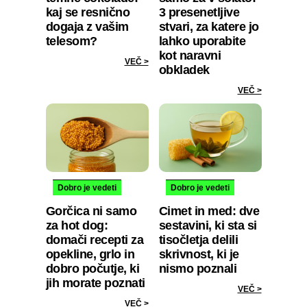
kaj se resnično
3 presenetljive
dogaja z vašim
stvari, za katere jo
telesom?
lahko uporabite
kot naravni
VEČ >
obkladek
VEČ >
Dobro je vedeti
Dobro je vedeti
Gorčica ni samo
Cimet in med: dve
za hot dog:
sestavini, ki sta si
domači recepti za
tisočletja delili
opekline, grlo in
skrivnost, ki je
dobro počutje, ki
nismo poznali
jih morate poznati
VEČ >
VEČ >