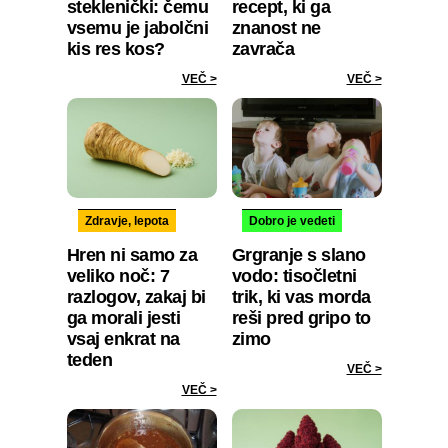
steklenički: čemu
recept, ki ga
vsemu je jabolčni
znanost ne
kis res kos?
zavrača
VEČ >
VEČ >
Zdravje, lepota
Dobro je vedeti
Hren ni samo za
Grgranje s slano
veliko noč: 7
vodo: tisočletni
razlogov, zakaj bi
trik, ki vas morda
ga morali jesti
reši pred gripo to
vsaj enkrat na
zimo
teden
VEČ >
VEČ >