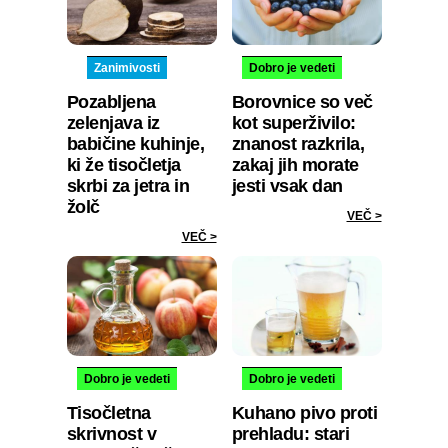
Zanimivosti
Dobro je vedeti
Pozabljena
Borovnice so več
zelenjava iz
kot superživilo:
babičine kuhinje,
znanost razkrila,
ki že tisočletja
zakaj jih morate
skrbi za jetra in
jesti vsak dan
žolč
VEČ >
VEČ >
Dobro je vedeti
Dobro je vedeti
Tisočletna
Kuhano pivo proti
skrivnost v
prehladu: stari