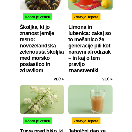
Dobro je vedeti
Zdravje, lepota
Školjka, ki jo
Limona in
znanost jemlje
lubenica: zakaj so
resno:
to mešanico že
novozelandska
generacije pili kot
zelenousta školjka
naravni afrodiziak
med morsko
– in kaj o tem
poslastico in
pravijo
zdravilom
znanstveniki
VEČ >
VEČ >
Dobro je vedeti
Zdravje, lepota
Trava pred hišo, ki
Jabolčni dan za