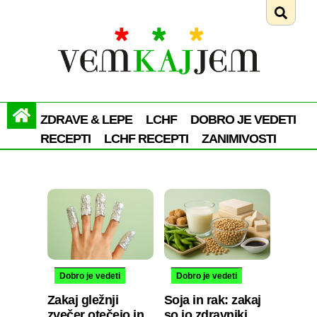
ZDRAVE & LEPE
LCHF
DOBRO JE VEDETI
RECEPTI
LCHF RECEPTI
ZANIMIVOSTI
Dobro je vedeti
Dobro je vedeti
Zakaj gležnji
Soja in rak: zakaj
zvečer otečejo in
so jo zdravniki