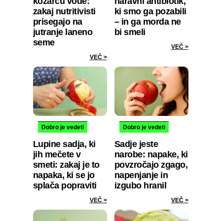
kozarcu vode:
naravni antibiotik,
zakaj nutritivisti
ki smo ga pozabili
prisegajo na
– in ga morda ne
jutranje laneno
bi smeli
seme
VEČ >
VEČ >
Dobro je vedeti
Dobro je vedeti
Lupine sadja, ki
Sadje jeste
jih mečete v
narobe: napake, ki
smeti: zakaj je to
povzročajo zgago,
napaka, ki se jo
napenjanje in
splača popraviti
izgubo hranil
VEČ >
VEČ >