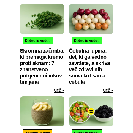
Dobro je vedeti
Dobro je vedeti
Skromna začimba,
Čebulna lupina:
ki premaga kremo
del, ki ga vedno
proti aknam: 7
zavržete, a skriva
znanstveno
več zdravilnih
potrjenih učinkov
snovi kot sama
timijana
čebula
VEČ >
VEČ >