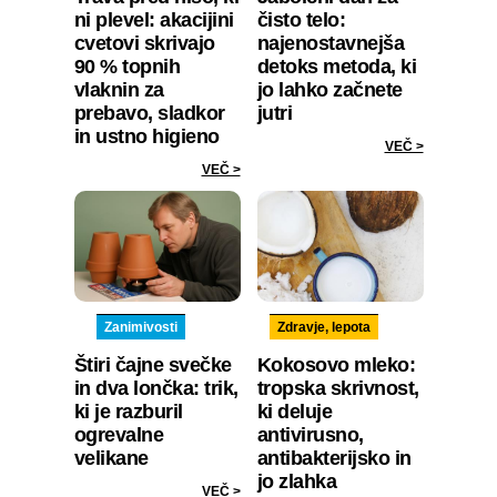
ni plevel: akacijini
čisto telo:
cvetovi skrivajo
najenostavnejša
90 % topnih
detoks metoda, ki
vlaknin za
jo lahko začnete
prebavo, sladkor
jutri
in ustno higieno
VEČ >
VEČ >
Zanimivosti
Zdravje, lepota
Štiri čajne svečke
Kokosovo mleko:
in dva lončka: trik,
tropska skrivnost,
ki je razburil
ki deluje
ogrevalne
antivirusno,
velikane
antibakterijsko in
jo zlahka
VEČ >