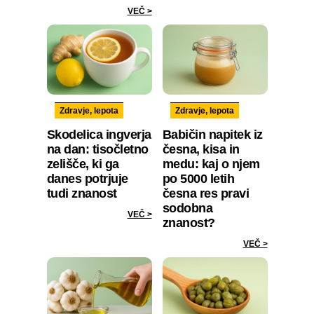
VEČ >
Zdravje, lepota
Zdravje, lepota
Skodelica ingverja
Babičin napitek iz
na dan: tisočletno
česna, kisa in
zelišče, ki ga
medu: kaj o njem
danes potrjuje
po 5000 letih
tudi znanost
česna res pravi
sodobna
VEČ >
znanost?
VEČ >