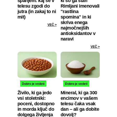
spanjem: kaj se v
ki so ga stari
telesu zgodi do
Rimljani imenovali
jutra (in zakaj to ni
"rastlina
mit)
spomina" in ki
skriva enega
VEČ >
najmočnejših
antioksidantov v
naravi
VEČ >
Dobro je vedeti
Dobro je vedeti
Živilo, ki ga jedo
Mineral, ki ga 300
vsi stoletniki:
encimov v vašem
poceni, dostopno
telesu čaka vsak
in morda ključ do
dan – ali ga dobite
dolgega življenja
dovolj?