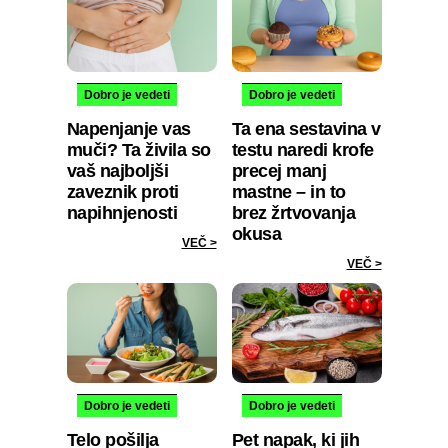
Dobro je vedeti
Dobro je vedeti
Napenjanje vas
Ta ena sestavina v
muči? Ta živila so
testu naredi krofe
vaš najboljši
precej manj
zaveznik proti
mastne – in to
napihnjenosti
brez žrtvovanja
okusa
VEČ >
VEČ >
Dobro je vedeti
Dobro je vedeti
Telo pošilja
Pet napak, ki jih