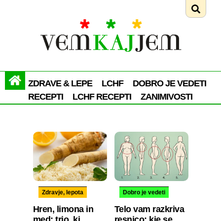
ZDRAVE & LEPE
LCHF
DOBRO JE VEDETI
RECEPTI
LCHF RECEPTI
ZANIMIVOSTI
Zdravje, lepota
Dobro je vedeti
Hren, limona in
Telo vam razkriva
med: trio, ki
resnico: kje se