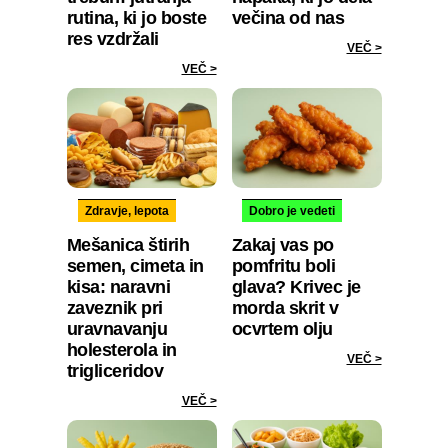
rutina, ki jo boste
večina od nas
res vzdržali
VEČ >
VEČ >
Zdravje, lepota
Dobro je vedeti
Mešanica štirih
Zakaj vas po
semen, cimeta in
pomfritu boli
kisa: naravni
glava? Krivec je
zaveznik pri
morda skrit v
uravnavanju
ocvrtem olju
holesterola in
VEČ >
trigliceridov
VEČ >