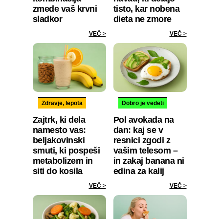
zmede vaš krvni
tisto, kar nobena
sladkor
dieta ne zmore
VEČ >
VEČ >
Zdravje, lepota
Dobro je vedeti
Zajtrk, ki dela
Pol avokada na
namesto vas:
dan: kaj se v
beljakovinski
resnici zgodi z
smuti, ki pospeši
vašim telesom –
metabolizem in
in zakaj banana ni
siti do kosila
edina za kalij
VEČ >
VEČ >