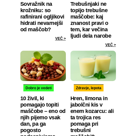
Sovražnik na
Trebušnjaki ne
krožniku: so
topijo trebušne
rafinirani ogljikovi
maščobe: kaj
hidrati nevarnejši
znanost pravi o
od maščob?
tem, kar večina
ljudi dela narobe
VEČ >
VEČ >
Dobro je vedeti
Zdravje, lepota
10 živil, ki
Hren, limona in
pomagajo topiti
jabolčni kis v
maščobe – eno od
enem kozarcu: ali
njih pijemo vsak
ta trojica res
dan, pa ga
pomaga pri
pogosto
trebušni