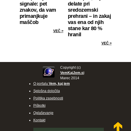
signale: pet
delate pri
znakov, da vam
sredozemski
primanjkuje
prehrani – in zakaj
maščob
vas ena od njih
stane kar 80 %
VEČ >
hranil
VEČ >
Copyright (c)
VemKajJem.si
Marec 2014
O portalu
Vem, kaj jem
Splošna določila
Politika zasebnosti
Piškotki
Oglaševanje
Kontakt