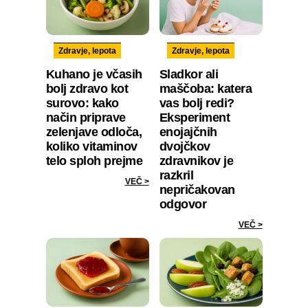
Zdravje, lepota
Zdravje, lepota
Kuhano je včasih
Sladkor ali
bolj zdravo kot
maščoba: katera
surovo: kako
vas bolj redi?
način priprave
Eksperiment
zelenjave odloča,
enojajčnih
koliko vitaminov
dvojčkov
telo sploh prejme
zdravnikov je
razkril
VEČ >
nepričakovan
odgovor
VEČ >