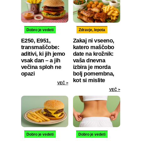
Dobro je vedeti
Zdravje, lepota
E250, E951,
Zakaj ni vseeno,
transmaščobe:
katero maščobo
aditivi, ki jih jemo
date na krožnik:
vsak dan – a jih
vaša dnevna
večina sploh ne
izbira je morda
opazi
bolj pomembna,
kot si mislite
VEČ >
VEČ >
Dobro je vedeti
Dobro je vedeti