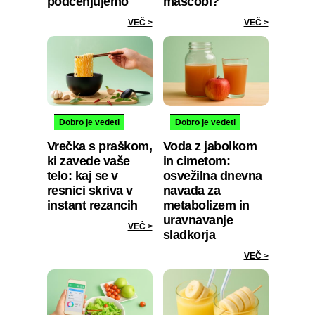
podcenjujemo
maščobi?
VEČ >
VEČ >
Dobro je vedeti
Dobro je vedeti
Vrečka s praškom,
Voda z jabolkom
ki zavede vaše
in cimetom:
telo: kaj se v
osvežilna dnevna
resnici skriva v
navada za
instant rezancih
metabolizem in
uravnavanje
VEČ >
sladkorja
VEČ >