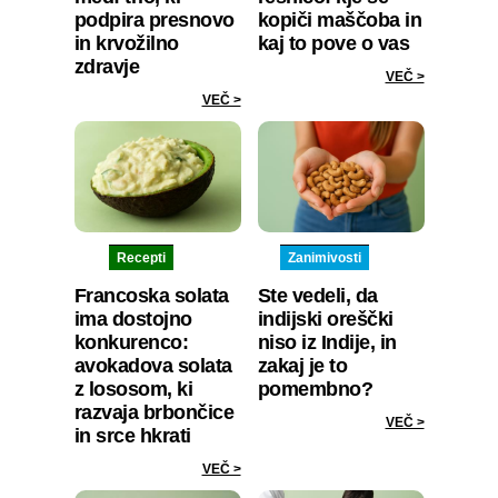
podpira presnovo
kopiči maščoba in
in krvožilno
kaj to pove o vas
zdravje
VEČ >
VEČ >
Recepti
Zanimivosti
Francoska solata
Ste vedeli, da
ima dostojno
indijski oreščki
konkurenco:
niso iz Indije, in
avokadova solata
zakaj je to
z lososom, ki
pomembno?
razvaja brbončice
VEČ >
in srce hkrati
VEČ >