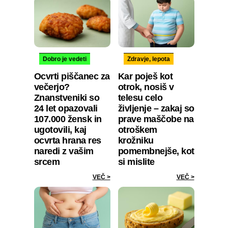
Dobro je vedeti
Zdravje, lepota
Ocvrti piščanec za
Kar poješ kot
večerjo?
otrok, nosiš v
Znanstveniki so
telesu celo
24 let opazovali
življenje – zakaj so
107.000 žensk in
prave maščobe na
ugotovili, kaj
otroškem
ocvrta hrana res
krožniku
naredi z vašim
pomembnejše, kot
srcem
si mislite
VEČ >
VEČ >