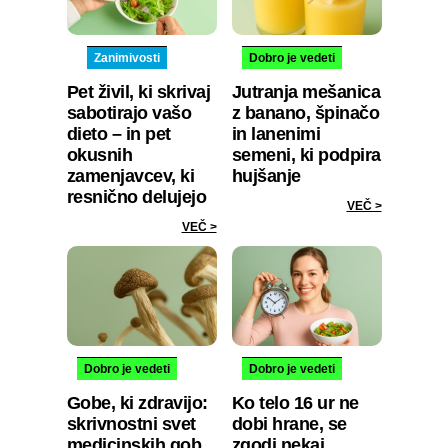
Zanimivosti
Dobro je vedeti
Pet živil, ki skrivaj
Jutranja mešanica
sabotirajo vašo
z banano, špinačo
dieto – in pet
in lanenimi
okusnih
semeni, ki podpira
zamenjavcev, ki
hujšanje
resnično delujejo
VEČ >
VEČ >
Dobro je vedeti
Dobro je vedeti
Gobe, ki zdravijo:
Ko telo 16 ur ne
skrivnostni svet
dobi hrane, se
medicinskih gob,
zgodi nekaj