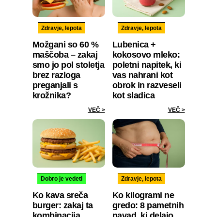
Zdravje, lepota
Zdravje, lepota
Možgani so 60 %
Lubenica +
maščoba – zakaj
kokosovo mleko:
smo jo pol stoletja
poletni napitek, ki
brez razloga
vas nahrani kot
preganjali s
obrok in razveseli
krožnika?
kot sladica
VEČ >
VEČ >
Dobro je vedeti
Zdravje, lepota
Ko kava sreča
Ko kilogrami ne
burger: zakaj ta
gredo: 8 pametnih
kombinacija
navad, ki delajo