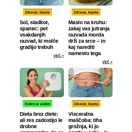
Zdravje, lepota
Zdravje, lepota
Sol, sladkor,
Maslo na kruhu:
spanec: pet
zakaj vas jutranja
vsakdanjih
razvada morda
razvad, ki molče
drži za srce – in
gradijo trebuh
kaj narediti
namesto tega
VEČ >
VEČ >
Dobro je vedeti
Zdravje, lepota
Dieta brez diete:
Visceralna
ali res zadostijo le
maščoba: tiha
drobne
grožnja, ki jo