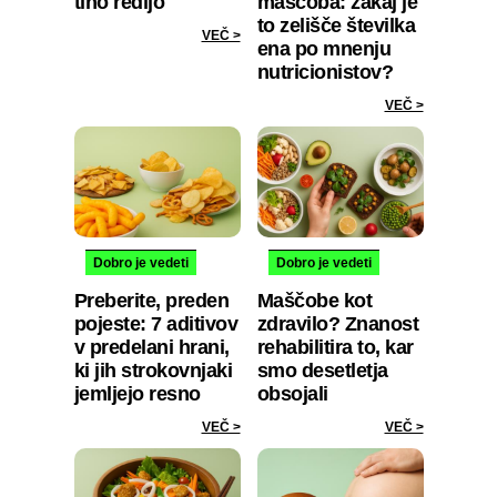
tiho redijo
maščoba: zakaj je
to zelišče številka
VEČ >
ena po mnenju
nutricionistov?
VEČ >
Dobro je vedeti
Dobro je vedeti
Preberite, preden
Maščobe kot
pojeste: 7 aditivov
zdravilo? Znanost
v predelani hrani,
rehabilitira to, kar
ki jih strokovnjaki
smo desetletja
jemljejo resno
obsojali
VEČ >
VEČ >