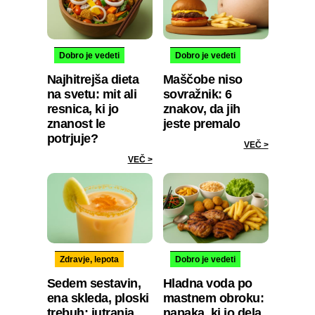
Dobro je vedeti
Dobro je vedeti
Najhitrejša dieta
Maščobe niso
na svetu: mit ali
sovražnik: 6
resnica, ki jo
znakov, da jih
znanost le
jeste premalo
potrjuje?
VEČ >
VEČ >
Zdravje, lepota
Dobro je vedeti
Sedem sestavin,
Hladna voda po
ena skleda, ploski
mastnem obroku:
trebuh: jutranja
napaka, ki jo dela