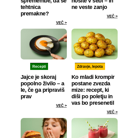
spremembe, da se
nosite v sebi – in
tehtnica
ne veste zanjo
premakne?
VEČ >
VEČ >
Recepti
Zdravje, lepota
Jajce je skoraj
Ko mladi krompir
popolno živilo – a
postane zvezda
le, če ga pripraviš
mize: recept, ki
prav
diši po poletju in
vas bo presenetil
VEČ >
VEČ >