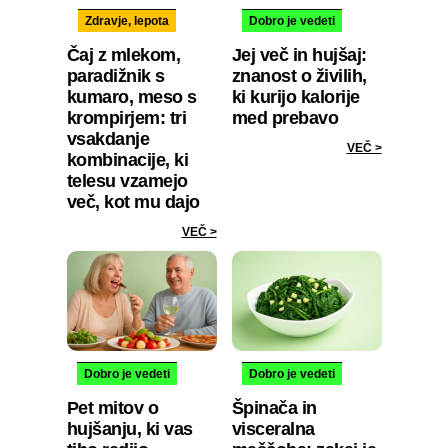
Zdravje, lepota
Dobro je vedeti
Čaj z mlekom,
Jej več in hujšaj:
paradižnik s
znanost o živilih,
kumaro, meso s
ki kurijo kalorije
krompirjem: tri
med prebavo
vsakdanje
VEČ >
kombinacije, ki
telesu vzamejo
več, kot mu dajo
VEČ >
Dobro je vedeti
Dobro je vedeti
Pet mitov o
Špinača in
hujšanju, ki vas
visceralna