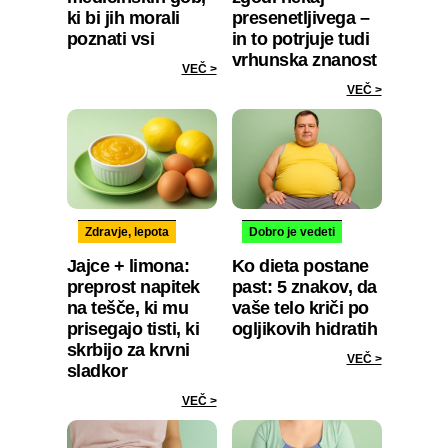
ki bi jih morali
presenetljivega –
poznati vsi
in to potrjuje tudi
vrhunska znanost
VEČ >
VEČ >
Zdravje, lepota
Dobro je vedeti
Jajce + limona:
Ko dieta postane
preprost napitek
past: 5 znakov, da
na tešče, ki mu
vaše telo kriči po
prisegajo tisti, ki
ogljikovih hidratih
skrbijo za krvni
VEČ >
sladkor
VEČ >